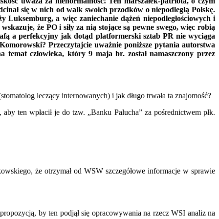
lskość uważa za nienormalność! Ten marszałek-patriota, o czym
dcinał się w nich od walk swoich przodków o niepodległą Polskę.
ży Luksemburg, a więc zaniechanie dążeń niepodległościowych i
 wskazuje, że PO i siły za nią stojące są pewne swego, więc robią
fą a perfekcyjny jak dotąd platformerski sztab PR nie wyciąga
ie Komorowski? Przeczytajcie uważnie poniższe pytania autorstwa
a temat człowieka, który 9 maja br. został namaszczony przez
omatolog leczący internowanych) i jak długo trwała ta znajomość?
aby ten wpłacił je do tzw. „Banku Palucha” za pośrednictwem płk.
kowskiego, że otrzymał od WSW szczegółowe informacje w sprawie
 propozycją, by ten podjął się opracowywania na rzecz WSI analiz na