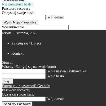
Nie pamiętasz hasła?
Password recovery
Odzyskaj swoje hasło
Twój e-mail
Wyszukiwanie
sobota, 8 sierpnia, 2026
Zaloguj się / Dołącz
Kontakt
Sign in
Witamy! Zaloguj się na swoje konto
Twoja nazwa użytkownika
Twoje hasło
Forgot your password? Get help
Password recovery
Odzyskaj swoje hasło
Twój e-mail