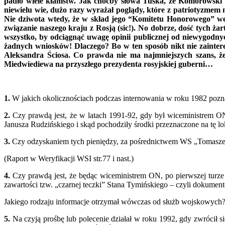
padło wiele kłamstw. Jak choćby słowa Tuska, że Komorowski t
niewielu wie, dużo razy wyrażał poglądy, które z patriotyzmem 
Nie dziwota wtedy, że w skład jego “Komitetu Honorowego” wes
związanie naszego kraju z Rosją (sic!). No dobrze, dość tych żar
wszystko, by odciągnąć uwagę opinii publicznej od niewygodny
żadnych wniosków! Dlaczego? Bo w ten sposób nikt nie zainteres
Aleksandra Ściosa. Co prawda nie ma najmniejszych szans, że
Miedwiediewa na przyszłego prezydenta rosyjskiej guberni…
1.
W jakich okolicznościach podczas internowania w roku 1982 pozn
2.
Czy prawdą jest, że w latach 1991-92, gdy był wiceministrem O
Janusza Rudzińskiego i skąd pochodziły środki przeznaczone na tę lo
3.
Czy odzyskaniem tych pieniędzy, za pośrednictwem WS „Tomasz
(Raport w Weryfikacji WSI str.77 i nast.)
4.
Czy prawdą jest, że będąc wiceministrem ON, po pierwszej tur
zawartości tzw. „czarnej teczki” Stana Tymińskiego – czyli dokume
Jakiego rodzaju informacje otrzymał wówczas od służb wojskowych
5.
Na czyją prośbę lub polecenie działał w roku 1992, gdy zwrócił s