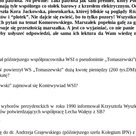
o patriota. No pewnie! Taki patriota jak sam premier, który Po
mają tyle wspólnego co stołek barowy z krzesłem elektrycznym. O
zła Kora Jackowska, piosenkarka, której bliskie są poglądy Ró
tów i “plotek”. Nie dajcie się zwieść, bo to tylko pozory! Wszystko
ch pytań na temat Komorowskiego. Marszałek popełnia gafę za ga
uje się przeszłością marszałka. A jest co wyjaśniać, co nie pan
by usłyszeć odpowiedzi, ale sama ich lektura da Wam wiedzę n
ał późniejszego współpracownika WSI o pseudonimie „Tomaszewski”(st
N powierzył WS „Tomaszewski” dużą kwotę pieniędzy (260 tys.DM), 
katę?
ewski” zajmował się Kontrwywiad WSI?
ze wyborów prezydenckich w roku 1990 informował Krzysztofa Wysz
ntów potwierdzających współpracę Lecha Wałęsy z SB?
?
ię do dr. Andrzeja Grajewskiego (późniejszego szefa Kolegium IPN) z