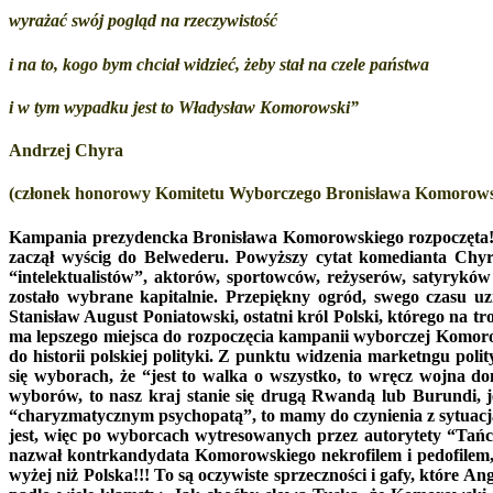
wyrażać swój pogląd na rzeczywistość
i na to, kogo bym chciał widzieć, żeby stał na czele państwa
i w tym wypadku jest to Władysław Komorowski”
Andrzej Chyra
(członek honorowy Komitetu Wyborczego Bronisława Komorows
Kampania prezydencka Bronisława Komorowskiego rozpoczęta! 
zaczął wyścig do Belwederu. Powyższy cytat komedianta Chyry
“intelektualistów”, aktorów, sportowców, reżyserów, satyrykó
zostało wybrane kapitalnie. Przepiękny ogród, swego czasu uz
Stanisław August Poniatowski, ostatni król Polski, którego na
ma lepszego miejsca do rozpoczęcia kampanii wyborczej Komoro
do historii polskiej polityki. Z punktu widzenia marketngu po
się wyborach, że “jest to walka o wszystko, to wręcz wojna d
wyborów, to nasz kraj stanie się drugą Rwandą lub Burundi, 
“charyzmatycznym psychopatą”, to mamy do czynienia z sytuacj
jest, więc po wyborcach wytresowanych przez autorytety “Tańc
nazwał kontrkandydata Komorowskiego nekrofilem i pedofilem,
wyżej niż Polska!!! To są oczywiste sprzeczności i gafy, które