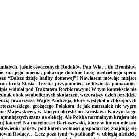
aniałych, jaśnie oświeconych Rodaków Pan Wła… tfu Bronisław
zna jego imienia, pokazuje dobitnie farsę niedzielnego spędu
apisze “Dalsze dzieje hańby domowej”! Nawiasem mówiąc miejsce
zną króla Stasia. Trzeba przypomnieć, że litwiński pomazaniec
podpis widniał pod Traktatem Rozbiorowym! W tym kontekście nie
dnak obok symbolicznych skojarzeń, wczorajszy dzień przejdzie
edzią towarzysza Wajdy Andrzeja, który wystękał o zbliżających
artoszewskiego, grożącego Polakom, że jak marszałek nie wygra
nie Majewskiego, w którym określił on Jarosława Kaczyńskiego
jmniejszych szans na elekcję. Ale Polska normalnym krajem nie
n) kaczce! Na marginesie: Bartoszewski, który w innym miejscu
tawieniu państw pod kątem wolności gospodarczej znajdują się
 szanowni Rodacy… Lecz poza tymi “wpadkami” w ubiegłą niedzielę