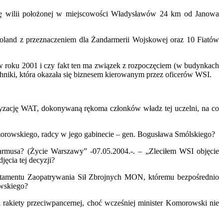
wcę wilii położonej w miejscowości Władysławów 24 km od Janowa
land z przeznaczeniem dla Żandarmerii Wojskowej oraz 10 Fiatów
 roku 2001 i czy fakt ten ma związek z rozpoczęciem (w budynkach
hniki, która okazała się biznesem kierowanym przez oficerów WSI.
zację WAT, dokonywaną rękoma członków władz tej uczelni, na co
orowskiego, radcy w jego gabinecie – gen. Bogusława Smólskiego?
rmusa? (Życie Warszawy” -07.05.2004.-. – „Zleciłem WSI objęcie
ęcia tej decyzji?
rtamentu Zaopatrywania Sił Zbrojnych MON, któremu bezpośrednio
owskiego?
rakiety przeciwpancernej, choć wcześniej minister Komorowski nie