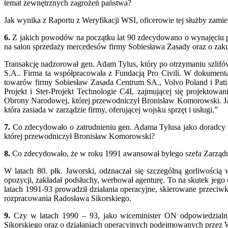
temat zewnętrznych zagrożeń państwa?
Jak wynika z Raportu z Weryfikacji WSI, oficerowie tej służby zami
6.
Z jakich powodów na początku lat 90 zdecydowano o wynajęci
na salon sprzedaży mercedesów firmy Sobiesława Zasady oraz o zaku
Transakcję nadzorował gen. Adam Tylus, który po otrzymaniu szlifó
S.A.. Firma ta współpracowała z Fundacją Pro Civili. W dokument
towarów firmy Sobiesław Zasada Centrum SA., Volvo Poland i Pati S
Projekt i Ster-Projekt Technologie C4I, zajmującej się projekto
Obrony Narodowej, której przewodniczył Bronisław Komorowski. Ja
która zasiada w zarządzie firmy, oferującej wojsku sprzęt i usługi.”
7.
Co zdecydowało o zatrudnieniu gen. Adama Tylusa jako doradcy
której przewodniczył Bronisław Komorowski?
8.
Co zdecydowało, że w roku 1991 awansował byłego szefa Zarz
W latach 80. płk. Jaworski, odznaczał się szczególną gorliwością
opozycji, zakładał podsłuchy, werbował agenturę. To na skutek jeg
latach 1991-93 prowadził działania operacyjne, skierowane przec
rozpracowania Radosława Sikorskiego.
9.
Czy w latach 1990 – 93, jako wiceminister ON odpowiedzial
Sikorskiego oraz o działaniach operacyjnych podejmowanych przez