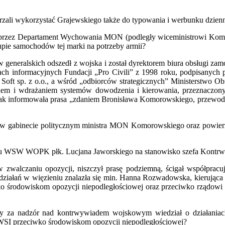
erzali wykorzystać Grajewskiego także do typowania i werbunku dzienn
u przez Departament Wychowania MON (podległy wiceministrowi Ko
pie samochodów tej marki na potrzeby armii?
w generalskich odszedł z wojska i został dyrektorem biura obsługi za
ach informacyjnych Fundacji „Pro Civili” z 1998 roku, podpisanych
oft sp. z o.o., a wśród „odbiorców strategicznych” Ministerstwo Obr
waniem i wdrażaniem systemów dowodzenia i kierowania, przeznaczon
k informowała prasa „zdaniem Bronisława Komorowskiego, przewodnic
 w gabinecie politycznym ministra MON Komorowskiego oraz powierz
ądu WSW WOPK płk. Lucjana Jaworskiego na stanowisko szefa Kont
 w zwalczaniu opozycji, niszczył prasę podziemną, ścigał współpra
o działań w więzieniu znalazła się min. Hanna Rozwadowska, kierująca
iwko środowiskom opozycji niepodległościowej oraz przeciwko rządo
ny za nadzór nad kontrwywiadem wojskowym wiedział o działania
 WSI przeciwko środowiskom opozycji niepodległościowej?