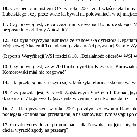
10.
Czy będąc ministrem ON w roku 2001 znał właściciela firmy 
Lubelskiego i czy przez wiele lat bywał na polowaniach w tej miejs
11.
Czy prawdą jest, że za czasu ministrowania Komorowskiego, M
bezpośrednio od firmy Auto-Hit ?
12.
Jaka była przyczyna usunięcia ze stanowiska dyrektora Depart
Wojskowej Akademii Technicznej) działalności prywatnej Szkoły Wyż
(Raport z Weryfikacji WSI rozdział 10. „Działalność oficerów WSI
13.
Czy prawdą jest, że w 2001 roku dyrektor Krzysztof Borowiak
Komorowski miał nie reagować?
14.
Jaki przebieg miała i czym się zakończyła reforma szkolnictw
15.
Czy prawdą jest, że zlecił Wojskowym Służbom Informacyjnym
działaniami Zbigniewa F. (asystenta wiceministra) i Romualda Sz. –
16.
Z jakich przyczyn, w roku 2001 po zdymisjonowaniu Romualda 
podlegała kontrola nad przetargami, a na stanowisku tym zastąpił
17.
Co zdecydowało że, po nominacji płk. Nowaka podjęto natychmi
chciał wyrazić zgody na przetarg?