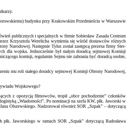
ikarzy.
morowskiemu) budynku przy Krakowskim Przedmieściu w Warszawie
mówień publicznych i specjalnych w firmie Sobiesław Zasada Centrum
 przez Krzysztofa Werelicha wymienia się wśród dostawców różnych
ony Narodowej. Następnie Tylus został zastępcą prezesa firmy Ster-
ych dla wojska. Jednocześnie był stałym doradcą sejmowej Komisji
zącego komisji, regulamin Sejmu nie zabrania być doradcą osobie,
eniu mu roli stałego doradcy sejmowej Komisji Obrony Narodowej,
rwywiadu Wojskowego?
cujących z opozycją filmowców, tropił „obce pochodzenie” członków
 logistyką „Wiadomości”. Po nominacji na szefa KW, płk. Jaworski w
wi Jana Olszewskiego. Nadzorował również SOR „Szpak” – dotyczącą
ch płk. Jaworskiego w ramach SOR „Szpak” dotyczącą Radosława