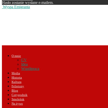
Hasło zostanie wysłane e-mailem.
Wyspa Emigranta
O mnie
CV
Idea
Współpraca
Media
Historia
Kultura
Felietony
Blog
Cotygodnik
Smoleńsk
Na żywo