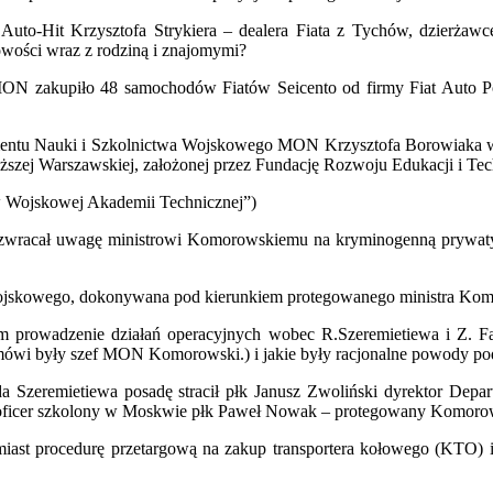
Auto-Hit Krzysztofa Strykiera – dealera Fiata z Tychów, dzierża
cowości wraz z rodziną i znajomymi?
ON zakupiło 48 samochodów Fiatów Seicento od firmy Fiat Auto Po
amentu Nauki i Szkolnictwa Wojskowego MON Krzysztofa Borowiaka w
szej Warszawskiej, założonej przez Fundację Rozwoju Edukacji i Tec
 w Wojskowej Akademii Technicznej”)
 zwracał uwagę ministrowi Komorowskiemu na kryminogenną prywaty
a wojskowego, dokonywana pod kierunkiem protegowanego ministra Kom
 prowadzenie działań operacyjnych wobec R.Szeremietiewa i Z. Fa
 mówi były szef MON Komorowski.) i jakie były racjonalne powody podj
Szeremietiewa posadę stracił płk Janusz Zwoliński dyrektor Depa
 go oficer szkolony w Moskwie płk Paweł Nowak – protegowany Komor
ast procedurę przetargową na zakup transportera kołowego (KTO) i 