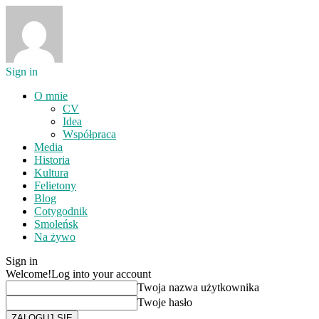
Sign in
O mnie
CV
Idea
Współpraca
Media
Historia
Kultura
Felietony
Blog
Cotygodnik
Smoleńsk
Na żywo
Sign in
Welcome!
Log into your account
Twoja nazwa użytkownika
Twoje hasło