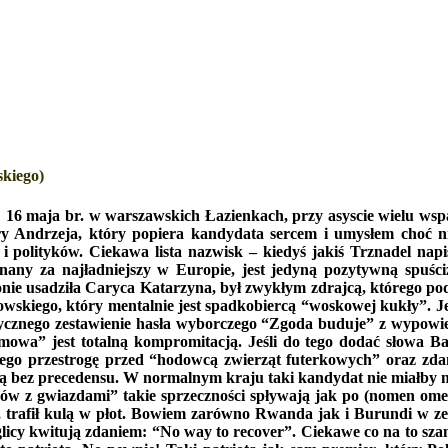
kiego)
16 maja br. w warszawskich Łazienkach, przy asyscie wielu wsp
 Andrzeja, który popiera kandydata sercem i umysłem choć nie 
w i polityków. Ciekawa lista nazwisk – kiedyś jakiś Trznadel n
nany za najładniejszy w Europie, jest jedyną pozytywną spuści
 tronie usadziła Caryca Katarzyna, był zwykłym zdrajcą, którego 
wskiego, który mentalnie jest spadkobiercą “woskowej kukły”. Je
litycznego zestawienie hasła wyborczego “Zgoda buduje” z wypowi
omowa” jest totalną kompromitacją. Jeśli do tego dodać słowa B
jego przestrogę przed “hodowcą zwierząt futerkowych” oraz zda
ą bez precedensu. W normalnym kraju taki kandydat nie miałby na
ów z gwiazdami” takie sprzeczności spływają jak po (nomen ome
 trafił kulą w płot. Bowiem zarówno Rwanda jak i Burundi w zes
 Anglicy kwitują zdaniem: “No way to recover”. Ciekawe co na to