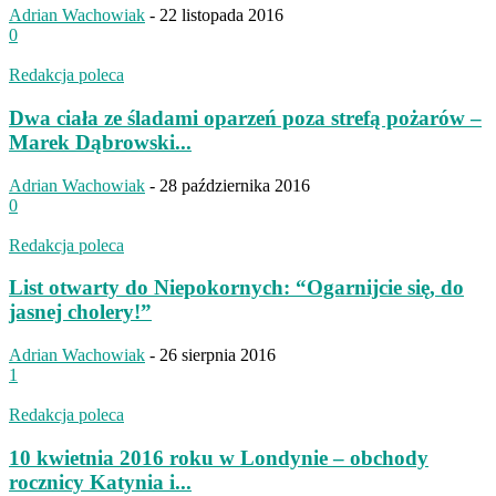
Adrian Wachowiak
-
22 listopada 2016
0
Redakcja poleca
Dwa ciała ze śladami oparzeń poza strefą pożarów –
Marek Dąbrowski...
Adrian Wachowiak
-
28 października 2016
0
Redakcja poleca
List otwarty do Niepokornych: “Ogarnijcie się, do
jasnej cholery!”
Adrian Wachowiak
-
26 sierpnia 2016
1
Redakcja poleca
10 kwietnia 2016 roku w Londynie – obchody
rocznicy Katynia i...