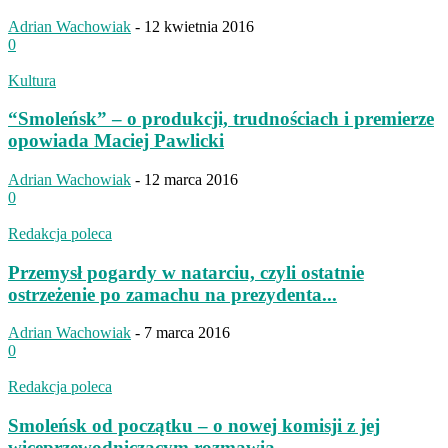
Adrian Wachowiak
-
12 kwietnia 2016
0
Kultura
“Smoleńsk” – o produkcji, trudnościach i premierze
opowiada Maciej Pawlicki
Adrian Wachowiak
-
12 marca 2016
0
Redakcja poleca
Przemysł pogardy w natarciu, czyli ostatnie
ostrzeżenie po zamachu na prezydenta...
Adrian Wachowiak
-
7 marca 2016
0
Redakcja poleca
Smoleńsk od początku – o nowej komisji z jej
wiceprzewodniczącym rozmawia...