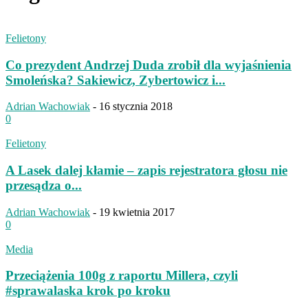
Felietony
Co prezydent Andrzej Duda zrobił dla wyjaśnienia
Smoleńska? Sakiewicz, Zybertowicz i...
Adrian Wachowiak
-
16 stycznia 2018
0
Felietony
A Lasek dalej kłamie – zapis rejestratora głosu nie
przesądza o...
Adrian Wachowiak
-
19 kwietnia 2017
0
Media
Przeciążenia 100g z raportu Millera, czyli
#sprawalaska krok po kroku