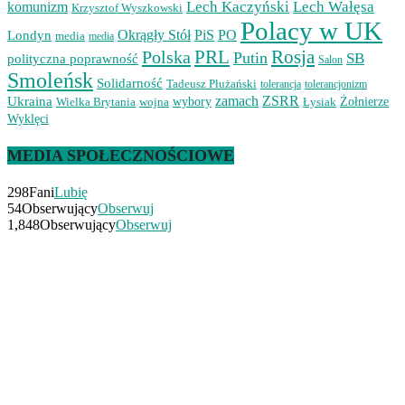
Lech Kaczyński
Lech Wałęsa
komunizm
Krzysztof Wyszkowski
Polacy w UK
Okrągły Stół
PiS
PO
Londyn
media
media
PRL
Rosja
Polska
Putin
SB
polityczna poprawność
Salon
Smoleńsk
Solidarność
Tadeusz Płużański
tolerancjonizm
tolerancja
zamach
ZSRR
Ukraina
Wielka Brytania
wojna
wybory
Łysiak
Żołnierze
Wyklęci
MEDIA SPOŁECZNOŚCIOWE
298
Fani
Lubię
54
Obserwujący
Obserwuj
1,848
Obserwujący
Obserwuj