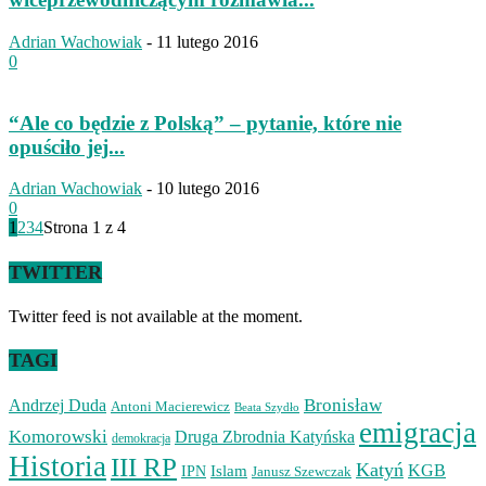
Adrian Wachowiak
-
11 lutego 2016
0
“Ale co będzie z Polską” – pytanie, które nie
opuściło jej...
Adrian Wachowiak
-
10 lutego 2016
0
1
2
3
4
Strona 1 z 4
TWITTER
Twitter feed is not available at the moment.
TAGI
Bronisław
Andrzej Duda
Antoni Macierewicz
Beata Szydło
emigracja
Komorowski
Druga Zbrodnia Katyńska
demokracja
Historia
III RP
Katyń
Islam
KGB
IPN
Janusz Szewczak