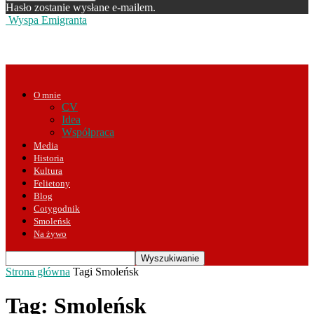
Hasło zostanie wysłane e-mailem.
Wyspa Emigranta
O mnie
CV
Idea
Współpraca
Media
Historia
Kultura
Felietony
Blog
Cotygodnik
Smoleńsk
Na żywo
Strona główna
Tagi
Smoleńsk
Tag: Smoleńsk