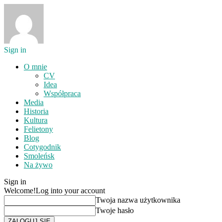
Sign in
O mnie
CV
Idea
Współpraca
Media
Historia
Kultura
Felietony
Blog
Cotygodnik
Smoleńsk
Na żywo
Sign in
Welcome!
Log into your account
Twoja nazwa użytkownika
Twoje hasło