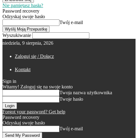
Nie pamiętasz hasła?
Password recovery
Odzyskaj swoje hasło
Twój e-mail
Wyszukiwanie
niedziela, 9 sierpnia, 2026
Zaloguj się / Dołącz
Kontakt
Sign in
Witamy! Zaloguj się na swoje konto
Twoja nazwa użytkownika
Twoje hasło
Forgot your password? Get help
Password recovery
Odzyskaj swoje hasło
Twój e-mail