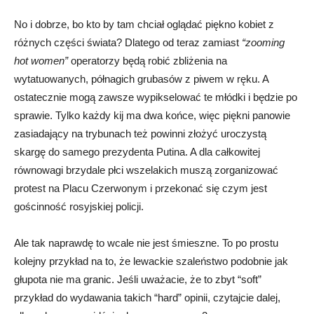
No i dobrze, bo kto by tam chciał oglądać piękno kobiet z
różnych części świata? Dlatego od teraz zamiast
“zooming
hot women”
operatorzy będą robić zbliżenia na
wytatuowanych, półnagich grubasów z piwem w ręku. A
ostatecznie mogą zawsze wypikselować te młódki i będzie po
sprawie. Tylko każdy kij ma dwa końce, więc piękni panowie
zasiadający na trybunach też powinni złożyć uroczystą
skargę do samego prezydenta Putina. A dla całkowitej
równowagi brzydale płci wszelakich muszą zorganizować
protest na Placu Czerwonym i przekonać się czym jest
gościnność rosyjskiej policji.
Ale tak naprawdę to wcale nie jest śmieszne. To po prostu
kolejny przykład na to, że lewackie szaleństwo podobnie jak
głupota nie ma granic. Jeśli uważacie, że to zbyt “soft”
przykład do wydawania takich “hard” opinii, czytajcie dalej,