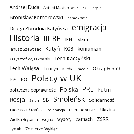
Andrzej Duda
Antoni Macierewicz
Beata Szydło
Bronisław Komorowski
demokracja
emigracja
Druga Zbrodnia Katyńska
Historia
III RP
Islam
IPN
Katyń
KGB
komunizm
Janusz Szewczak
Lech Kaczyński
Krzysztof Wyszkowski
Lech Wałęsa
Okrągły Stół
Londyn
media
media
Polacy w UK
PiS
PO
PRL
Polska
Putin
polityczna poprawność
Smoleńsk
Rosja
SB
Solidarność
Salon
Ukraina
Tadeusz Płużański
tolerancjonizm
tolerancja
zamach
ZSRR
wybory
Wielka Brytania
wojna
Żołnierze Wyklęci
Łysiak