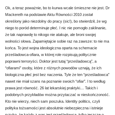
Ok, a teraz poważnie, bo to kurwa wcale śmieszne nie jest. Dr
Mackereth na podstawie Aktu Równości 2010 został
określony jako niezdolny do pracy (sic!), bo stwierdził, że wg
niego to poród determinuje płeć. I nic nie pomogło zaklinanie,
że tak naprawdę to nikogo nie atakuje, ale broni swojej
wolności słowa. Zapamiętajcie sobie raz na zawsze: to nie ma
końca. To jest wojna ideologiczna oparta na schemacie
prześladowca-ofiara, w której role rozpisują politycznie
poprawni terroryści. Doktor jest tutaj “prześladowcą”, a
“ofiarami” osoby, które z różnych powodów uznają, że ich
biologiczna płeć jest bez naczenia. Tyle że ten “prześladowca”
nawet nie miał szans na poznanie swoich “ofiar”. I to według
prawa jest równość. 26 lat lekarskiej praktyki… Takich i
podobnych przykładów można przytaczać w nieskończoność.
Kto nie wierzy, niech sam poszuka. Identity politics, czyli
polityka tożsamości jest absolutnie niebezpieczna i istnieje
ryzyko, że każdy z was jest prześladowcą, tylko jeszcze o