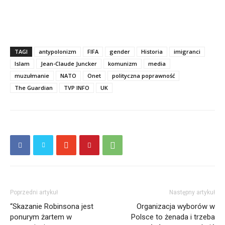
TAGI
antypolonizm
FIFA
gender
Historia
imigranci
Islam
Jean-Claude Juncker
komunizm
media
muzułmanie
NATO
Onet
polityczna poprawność
The Guardian
TVP INFO
UK
Poprzedni artykuł
Następny artykuł
“Skazanie Robinsona jest
Organizacja wyborów w
ponurym żartem w
Polsce to żenada i trzeba