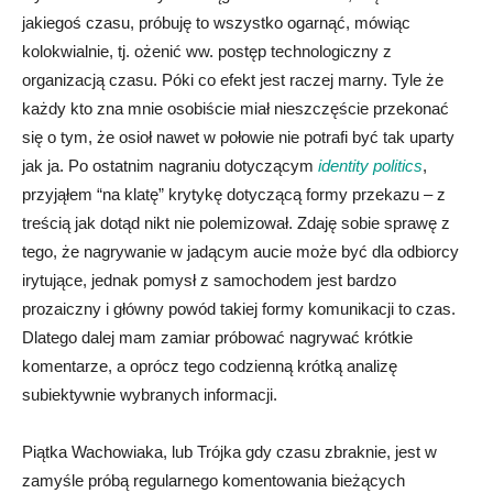
jakiegoś czasu, próbuję to wszystko ogarnąć, mówiąc
kolokwialnie, tj. ożenić ww. postęp technologiczny z
organizacją czasu. Póki co efekt jest raczej marny. Tyle że
każdy kto zna mnie osobiście miał nieszczęście przekonać
się o tym, że osioł nawet w połowie nie potrafi być tak uparty
jak ja. Po ostatnim nagraniu dotyczącym
identity politics
,
przyjąłem “na klatę” krytykę dotyczącą formy przekazu – z
treścią jak dotąd nikt nie polemizował. Zdaję sobie sprawę z
tego, że nagrywanie w jadącym aucie może być dla odbiorcy
irytujące, jednak pomysł z samochodem jest bardzo
prozaiczny i główny powód takiej formy komunikacji to czas.
Dlatego dalej mam zamiar próbować nagrywać krótkie
komentarze, a oprócz tego codzienną krótką analizę
subiektywnie wybranych informacji.
Piątka Wachowiaka, lub Trójka gdy czasu zbraknie, jest w
zamyśle próbą regularnego komentowania bieżących