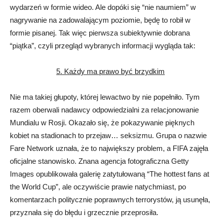
wydarzeń w formie wideo. Ale dopóki się “nie naumiem” w
nagrywanie na zadowalającym poziomie, będę to robił w
formie pisanej. Tak więc pierwsza subiektywnie dobrana
“piątka”, czyli przegląd wybranych informacji wygląda tak:
5. Każdy ma prawo być brzydkim
Nie ma takiej głupoty, której lewactwo by nie popełniło. Tym
razem oberwali nadawcy odpowiedzialni za relacjonowanie
Mundialu w Rosji. Okazało się, że pokazywanie pięknych
kobiet na stadionach to przejaw… seksizmu. Grupa o nazwie
Fare Network uznała, że to największy problem, a FIFA zajęła
oficjalne stanowisko. Znana agencja fotograficzna Getty
Images opublikowała galerię zatytułowaną “The hottest fans at
the World Cup”, ale oczywiście prawie natychmiast, po
komentarzach politycznie poprawnych terrorystów, ją usunęła,
przyznała się do błędu i grzecznie przeprosiła.