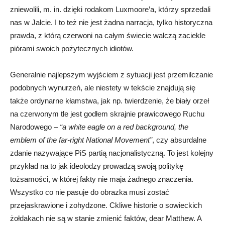
zniewolili, m. in. dzięki rodakom Luxmoore’a, którzy sprzedali
nas w Jałcie. I to też nie jest żadna narracja, tylko historyczna
prawda, z którą czerwoni na całym świecie walczą zaciekle
piórami swoich pożytecznych idiotów.
Generalnie najlepszym wyjściem z sytuacji jest przemilczanie
podobnych wynurzeń, ale niestety w tekście znajdują się
także ordynarne kłamstwa, jak np. twierdzenie, że biały orzeł
na czerwonym tle jest godłem skrajnie prawicowego Ruchu
Narodowego –
“a white eagle on a red background, the
emblem of the far-right National Movement”
, czy absurdalne
zdanie nazywające PiS partią nacjonalistyczną. To jest kolejny
przykład na to jak ideolodzy prowadzą swoją politykę
tożsamości, w której fakty nie maja żadnego znaczenia.
Wszystko co nie pasuje do obrazka musi zostać
przejaskrawione i zohydzone. Ckliwe historie o sowieckich
żołdakach nie są w stanie zmienić faktów, dear Matthew. A