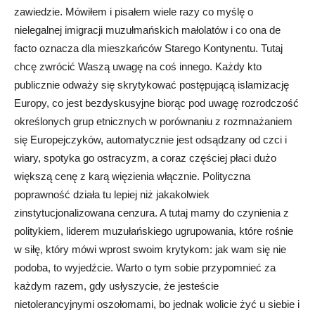
zawiedzie. Mówiłem i pisałem wiele razy co myślę o
nielegalnej imigracji muzułmańskich małolatów i co ona de
facto oznacza dla mieszkańców Starego Kontynentu. Tutaj
chcę zwrócić Waszą uwagę na coś innego. Każdy kto
publicznie odważy się skrytykować postępującą islamizację
Europy, co jest bezdyskusyjne biorąc pod uwagę rozrodczość
określonych grup etnicznych w porównaniu z rozmnażaniem
się Europejczyków, automatycznie jest odsądzany od czci i
wiary, spotyka go ostracyzm, a coraz częściej płaci dużo
większą cenę z karą więzienia włącznie. Polityczna
poprawność działa tu lepiej niż jakakolwiek
zinstytucjonalizowana cenzura. A tutaj mamy do czynienia z
politykiem, liderem muzułańskiego ugrupowania, które rośnie
w siłę, który mówi wprost swoim krytykom: jak wam się nie
podoba, to wyjedźcie. Warto o tym sobie przypomnieć za
każdym razem, gdy usłyszycie, że jesteście
nietolerancyjnymi oszołomami, bo jednak wolicie żyć u siebie i