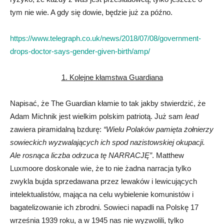
tym nie wie. A gdy się dowie, będzie już za późno.
https://www.telegraph.co.uk/news/2018/07/08/government-
drops-doctor-says-gender-given-birth/amp/
1. Kolejne kłamstwa Guardiana
Napisać, że The Guardian kłamie to tak jakby stwierdzić, że
Adam Michnik jest wielkim polskim patriotą. Już sam
lead
zawiera piramidalną bzdurę:
“Wielu Polaków pamięta żołnierzy
sowieckich wyzwalających ich spod nazistowskiej okupacji.
Ale rosnąca liczba odrzuca tę NARRACJĘ”
. Matthew
Luxmoore doskonale wie, że to nie żadna narracja tylko
zwykla bujda sprzedawana przez lewaków i lewicujących
intelektualistów, mająca na celu wybielenie komunistów i
bagatelizowanie ich zbrodni. Sowieci napadli na Polskę 17
września 1939 roku, a w 1945 nas nie wyzwolili, tylko