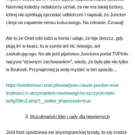
Niemniej koledzy redaktorzy uznali, że nie ma takiej bzdury,
której nie spróbują sprzedać odbiorcom i napisali, że Juncker
cierpi na zapalenie nerwu kulszowego. Na zdrowie. Czuwaj!
Ale to że Onet robi ludzi w konia i udaje, że leje deszcz, gdy
plują im w twarz, to w sumie ani nic nowego, ani
zaskakującego. No ale jeśli pijaństwo Junckera portal TVPInfo
nazywa “dziwnym zachowaniem”, wiedz, że było pite nie tylko
w Brukseli. Przynajmniej ja wolę myśleć w ten sposób…
https://wiadomosci.onet.pl/swiat/jean-claude-juncker-mial-
trudnosci-z-utrzymaniem-rownowagi-na-szczycie-nato-
w/4g70lm2.amp?__twitter_impression=true
3.
Muzułmański lider i rady dla niewiernych
Jeśli ktoś spodziewa sie anyimigranckiej tyrady, to się srodze