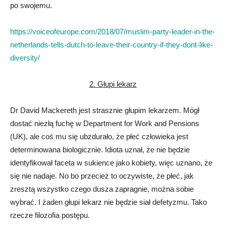
po swojemu.
https://voiceofeurope.com/2018/07/muslim-party-leader-in-the-
netherlands-tells-dutch-to-leave-their-country-if-they-dont-like-
diversity/
2. Głupi lekarz
Dr David Mackereth jest strasznie głupim lekarzem. Mógł
dostać niezłą fuchę w Department for Work and Pensions
(UK), ale coś mu się ubzdurało, że płeć człowieka jest
determinowana biologicznie. Idiota uznał, że nie będzie
identyfikował faceta w sukience jako kobiety, więc uznano, że
się nie nadaje. No bo przecież to oczywiste, że płeć, jak
zresztą wszystko czego dusza zapragnie, można sobie
wybrać. I żaden głupi lekarz nie będzie siał defetyzmu. Tako
rzecze filozofia postępu.