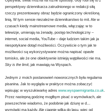
Opisywać świat można na różne sposoby. Gdy robi się to z
perspektywy dziennikarza zatrudnionego w redakcji siłą
rzeczy prezentowany obraz będzie ograniczony określoną
linią. W tym sensie niezależne dziennikarstwo to mit. Ale w
czasach kiedy mainstreamowe media, włączając w to
telewizje, umierają na żenadę, postęp technologiczny –
internet, social media, YouTube – daje ludziom takim jak ja
niespotykane dotąd możliwości. Oczywiście o tym jak te
możliwości są wykorzystywane można napisać opasłe
tomisko, ale że one obiektywnie istnieją wątpliwości nie ma.
Sky is the limit
, jak mawiają na Wyspach.
Jednym z moich postanowień noworocznych była regularna
pisanina. Jak to wygląda w praktyce można zobaczyć
wpisując w wyszukiwarkę adres
www.wyspaemigranta.co.uk
.
Przez nastepną godzinę mogłbym pisać o wymówkach, ale
powszechnie wiadomo, że podobnie jak dziurę w d…
wymówki ma każdy. Ale ciągnie wilka do lasu, więc od