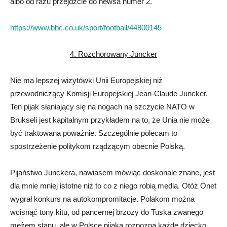
albo od razu przejdźcie do newsa numer 2.
https://www.bbc.co.uk/sport/football/44800145
4. Rozchorowany Juncker
Nie ma lepszej wizytówki Unii Europejskiej niż
przewodniczący Komisji Europejskiej Jean-Claude Juncker.
Ten pijak słaniający się na nogach na szczycie NATO w
Brukseli jest kapitalnym przykładem na to, że Unia nie może
być traktowana poważnie. Szczególnie polecam to
spostrzeżenie politykom rządzącym obecnie Polską.
Pijaństwo Junckera, nawiasem mówiąc doskonale znane, jest
dla mnie mniej istotne niż to co z niego robią media. Otóż Onet
wygrał konkurs na autokompromitacje. Polakom można
wcisnąć tony kitu, od pancernej brzozy do Tuska zwanego
mężem stanu, ale w Polsce pijaka rozpozna każde dziecko.