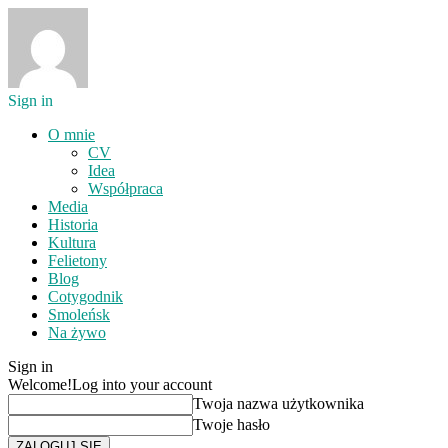
Sign in
O mnie
CV
Idea
Współpraca
Media
Historia
Kultura
Felietony
Blog
Cotygodnik
Smoleńsk
Na żywo
Sign in
Welcome!
Log into your account
Twoja nazwa użytkownika
Twoje hasło