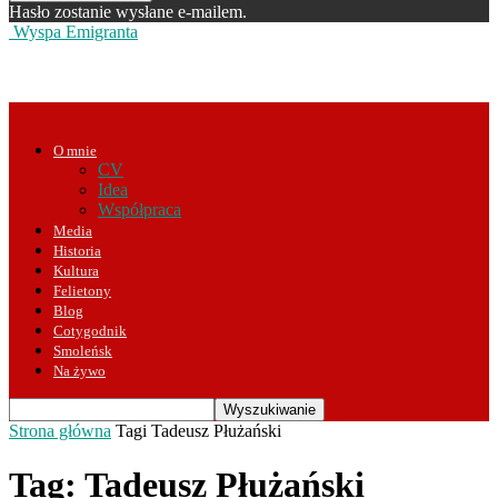
Hasło zostanie wysłane e-mailem.
Wyspa Emigranta
O mnie
CV
Idea
Współpraca
Media
Historia
Kultura
Felietony
Blog
Cotygodnik
Smoleńsk
Na żywo
Strona główna
Tagi
Tadeusz Płużański
Tag: Tadeusz Płużański