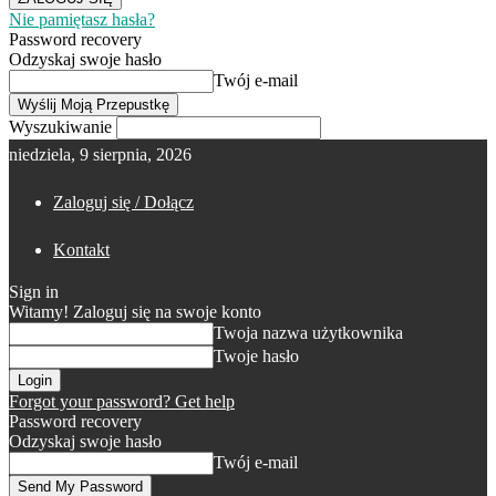
Nie pamiętasz hasła?
Password recovery
Odzyskaj swoje hasło
Twój e-mail
Wyszukiwanie
niedziela, 9 sierpnia, 2026
Zaloguj się / Dołącz
Kontakt
Sign in
Witamy! Zaloguj się na swoje konto
Twoja nazwa użytkownika
Twoje hasło
Forgot your password? Get help
Password recovery
Odzyskaj swoje hasło
Twój e-mail