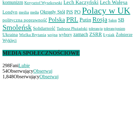
Lech Kaczyński
Lech Wałęsa
komunizm
Krzysztof Wyszkowski
Polacy w UK
Okrągły Stół
PiS
PO
Londyn
media
media
PRL
Rosja
Polska
Putin
SB
polityczna poprawność
Salon
Smoleńsk
Solidarność
Tadeusz Płużański
tolerancjonizm
tolerancja
zamach
ZSRR
Ukraina
Wielka Brytania
wojna
wybory
Łysiak
Żołnierze
Wyklęci
MEDIA SPOŁECZNOŚCIOWE
298
Fani
Lubię
54
Obserwujący
Obserwuj
1,848
Obserwujący
Obserwuj