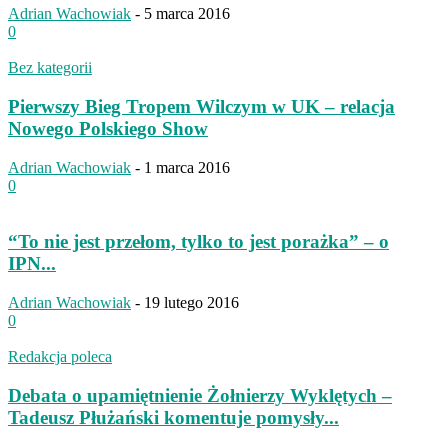
Adrian Wachowiak
-
5 marca 2016
0
Bez kategorii
Pierwszy Bieg Tropem Wilczym w UK – relacja
Nowego Polskiego Show
Adrian Wachowiak
-
1 marca 2016
0
“To nie jest przełom, tylko to jest porażka” – o
IPN...
Adrian Wachowiak
-
19 lutego 2016
0
Redakcja poleca
Debata o upamiętnienie Żołnierzy Wyklętych –
Tadeusz Płużański komentuje pomysły...