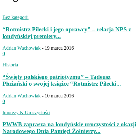
Bez kategorii
“Rotmistrz Pilecki i jego oprawcy” – relacja NPS z
londyńskiej premiery...
Adrian Wachowiak
-
19 marca 2016
0
Historia
“Święty polskiego patriotyzmu” – Tadeusz
Płużański o swojej książce “Rotmistrz Pilecki...
Adrian Wachowiak
-
10 marca 2016
0
Imprezy & Uroczystości
PWWB zaprasza na londyńskie uroczystości z okazji
Narodowego Dnia Pamięci Żołnierzy...