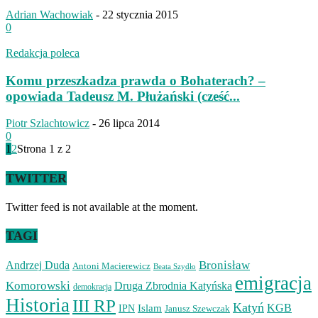
Adrian Wachowiak
-
22 stycznia 2015
0
Redakcja poleca
Komu przeszkadza prawda o Bohaterach? –
opowiada Tadeusz M. Płużański (cześć...
Piotr Szlachtowicz
-
26 lipca 2014
0
1
2
Strona 1 z 2
TWITTER
Twitter feed is not available at the moment.
TAGI
Bronisław
Andrzej Duda
Antoni Macierewicz
Beata Szydło
emigracja
Komorowski
Druga Zbrodnia Katyńska
demokracja
Historia
III RP
Katyń
Islam
KGB
IPN
Janusz Szewczak