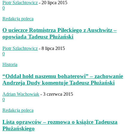
Piotr Szlachtowicz
-
20 lipca 2015
0
Redakcja poleca
O ucieczce Rotmistrza Pileckiego z Auschwitz –
opowiada Tadeusz Płużański
Piotr Szlachtowicz
-
8 lipca 2015
0
Historia
“Oddał hołd naszemu bohaterowi” – zachowanie
Andrzeja Dudy komentuje Tadeusz Płużański
Adrian Wachowiak
-
3 czerwca 2015
0
Redakcja poleca
Lista oprawców – rozmowa o książce Tadeusza
Płużańskiego