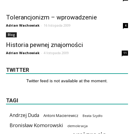
Tolerancjonizm – wprowadzenie
Adrian Wachowiak
-
16 listopada 2009
4
Blog
Historia pewnej znajomości
Adrian Wachowiak
-
4 listopada 2009
11
TWITTER
Twitter feed is not available at the moment.
TAGI
Andrzej Duda
Antoni Macierewicz
Beata Szydło
Bronisław Komorowski
demokracja