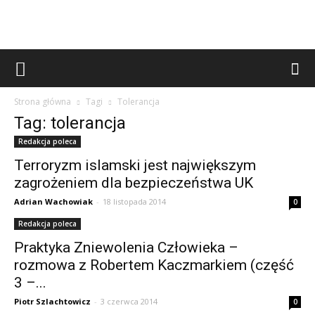
Strona główna
Tagi
Tolerancja
Tag: tolerancja
Redakcja poleca
Terroryzm islamski jest największym
zagrożeniem dla bezpieczeństwa UK
Adrian Wachowiak
-
18 listopada 2014
0
Redakcja poleca
Praktyka Zniewolenia Człowieka –
rozmowa z Robertem Kaczmarkiem (część
3 –...
Piotr Szlachtowicz
-
3 czerwca 2014
0