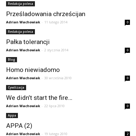
Redakcja poleca
Prześladowania chrześcijan
Adrian Wachowiak
-
11 lutego 2014
0
Redakcja poleca
Pałka tolerancji
Adrian Wachowiak
-
2 stycznia 2014
0
Blog
Homo niewiadomo
Adrian Wachowiak
-
30 września 2010
0
Cywilizacja
We didn’t start the fire…
Adrian Wachowiak
-
22 lipca 2010
0
Appa
APPA (2)
Adrian Wachowiak
-
19 lutego 2010
2