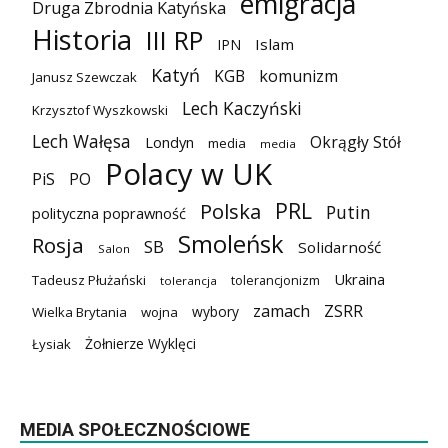
emigracja
Druga Zbrodnia Katyńska
Historia
III RP
Islam
IPN
Katyń
KGB
komunizm
Janusz Szewczak
Lech Kaczyński
Krzysztof Wyszkowski
Lech Wałęsa
Okrągły Stół
Londyn
media
media
Polacy w UK
PiS
PO
PRL
Polska
Putin
polityczna poprawność
Smoleńsk
Rosja
SB
Solidarność
Salon
Ukraina
Tadeusz Płużański
tolerancjonizm
tolerancja
zamach
ZSRR
wybory
Wielka Brytania
wojna
Żołnierze Wyklęci
Łysiak
MEDIA SPOŁECZNOŚCIOWE