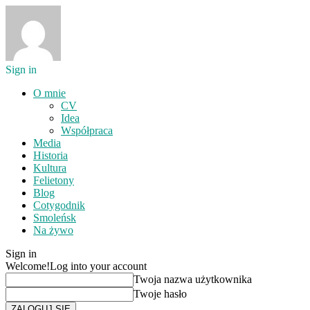
Sign in
O mnie
CV
Idea
Współpraca
Media
Historia
Kultura
Felietony
Blog
Cotygodnik
Smoleńsk
Na żywo
Sign in
Welcome!
Log into your account
Twoja nazwa użytkownika
Twoje hasło