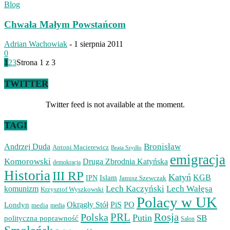
Blog
Chwała Małym Powstańcom
Adrian Wachowiak
-
1 sierpnia 2011
0
1
2
3
Strona 1 z 3
TWITTER
Twitter feed is not available at the moment.
TAGI
Bronisław
Andrzej Duda
Antoni Macierewicz
Beata Szydło
emigracja
Komorowski
Druga Zbrodnia Katyńska
demokracja
Historia
III RP
Katyń
Islam
KGB
IPN
Janusz Szewczak
Lech Kaczyński
Lech Wałęsa
komunizm
Krzysztof Wyszkowski
Polacy w UK
Okrągły Stół
PiS
PO
Londyn
media
media
PRL
Rosja
Polska
Putin
SB
polityczna poprawność
Salon