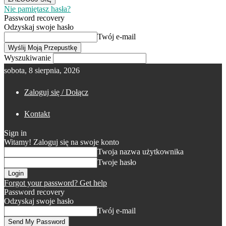
Nie pamiętasz hasła?
Password recovery
Odzyskaj swoje hasło
Twój e-mail
Wyszukiwanie
sobota, 8 sierpnia, 2026
Zaloguj się / Dołącz
Kontakt
Sign in
Witamy! Zaloguj się na swoje konto
Twoja nazwa użytkownika
Twoje hasło
Forgot your password? Get help
Password recovery
Odzyskaj swoje hasło
Twój e-mail