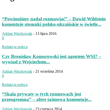
“Powinniśmy nadal rozmawiać” – Dawid Wildstein
komentuje stosunki polsko-ukraińskie w świetle...
Adrian Wachowiak
-
13 lipca 2016
0
Redakcja poleca
Czy Bronisław Komorowski jest agentem WSI? –
wywiad z Wojciechem...
Adrian Wachowiak
-
21 września 2014
0
Redakcja poleca
“Skala prywaty w tych rozmowach jest
przeogromna” – aferę taśmową komentuje...
Adrian Wachowiak
-
23 czerwca 2014