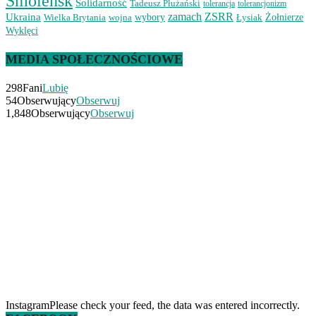
Smoleńsk
Solidarność
Tadeusz Płużański
tolerancjonizm
tolerancja
zamach
ZSRR
Ukraina
Wielka Brytania
wojna
wybory
Łysiak
Żołnierze
Wyklęci
MEDIA SPOŁECZNOŚCIOWE
298
Fani
Lubię
54
Obserwujący
Obserwuj
1,848
Obserwujący
Obserwuj
InstagramPlease check your feed, the data was entered incorrectly.