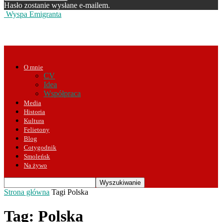
Hasło zostanie wysłane e-mailem.
Wyspa Emigranta
O mnie
CV
Idea
Współpraca
Media
Historia
Kultura
Felietony
Blog
Cotygodnik
Smoleńsk
Na żywo
Strona główna
Tagi
Polska
Tag: Polska