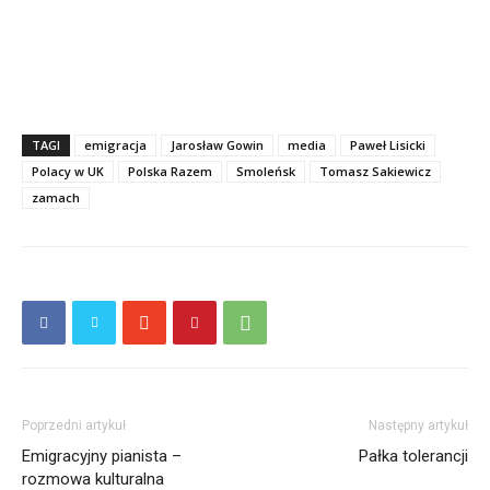
TAGI
emigracja
Jarosław Gowin
media
Paweł Lisicki
Polacy w UK
Polska Razem
Smoleńsk
Tomasz Sakiewicz
zamach
Poprzedni artykuł
Następny artykuł
Emigracyjny pianista –
Pałka tolerancji
rozmowa kulturalna