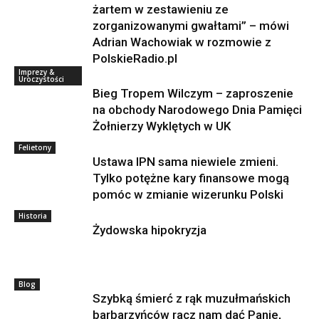
żartem w zestawieniu ze
zorganizowanymi gwałtami” – mówi
Adrian Wachowiak w rozmowie z
PolskieRadio.pl
Imprezy &
Uroczystości
Bieg Tropem Wilczym – zaproszenie
na obchody Narodowego Dnia Pamięci
Żołnierzy Wyklętych w UK
Felietony
Ustawa IPN sama niewiele zmieni.
Tylko potężne kary finansowe mogą
pomóc w zmianie wizerunku Polski
Historia
Żydowska hipokryzja
Blog
Szybką śmierć z rąk muzułmańskich
barbarzyńców racz nam dać Panie,