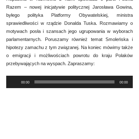
Razem – nowej inicjatywie politycznej Jarosława Gowina,
byłego polityka Platformy Obywatelskiej, ministra
sprawiedliwości w rządzie Donalda Tuska. Rozmawiamy o
motywach posła i szansach jego ugrupowania w wyborach
parlamentarnych. Poruszamy również temat Smoleńska i
hipotezy zamachu z tym związanej. Na koniec mówimy także
o emigracji i możliwościach powrotu do kraju Polaków
przebywających na wyspach. Zapraszamy:
Odtwarzacz
00:00
00:00
plików
dźwiękowych