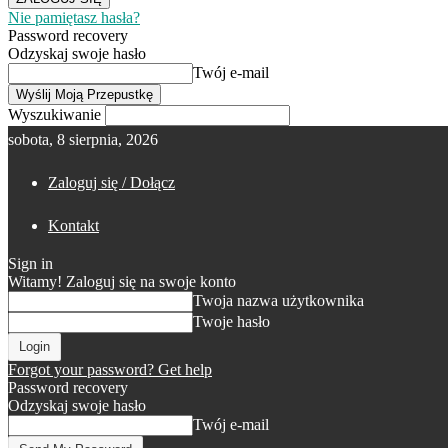
Nie pamiętasz hasła?
Password recovery
Odzyskaj swoje hasło
Twój e-mail
Wyszukiwanie
sobota, 8 sierpnia, 2026
Zaloguj się / Dołącz
Kontakt
Sign in
Witamy! Zaloguj się na swoje konto
Twoja nazwa użytkownika
Twoje hasło
Forgot your password? Get help
Password recovery
Odzyskaj swoje hasło
Twój e-mail