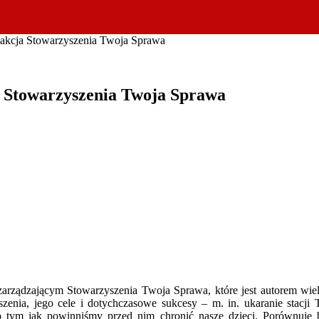
 akcja Stowarzyszenia Twoja Sprawa
a Stowarzyszenia Twoja Sprawa
ządzającym Stowarzyszenia Twoja Sprawa, które jest autorem wielu
yszenia, jego cele i dotychczasowe sukcesy – m. in. ukaranie stac
 o tym jak powinniśmy przed nim chronić nasze dzieci. Porównuje b