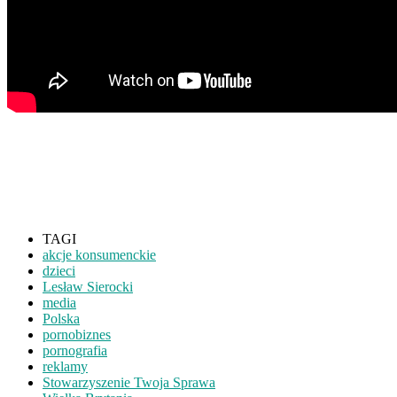
TAGI
akcje konsumenckie
dzieci
Lesław Sierocki
media
Polska
pornobiznes
pornografia
reklamy
Stowarzyszenie Twoja Sprawa