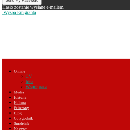
Hasło zostanie wysłane e-mailem.
Wyspa Emigranta
O mnie
CV
Idea
Współpraca
Media
Historia
Kultura
Felietony
Blog
Cotygodnik
Smoleńsk
Na żywo