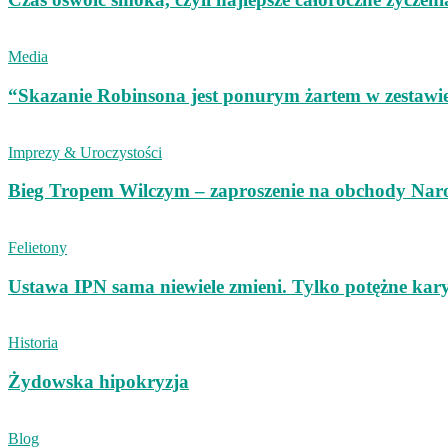
Media
“Skazanie Robinsona jest ponurym żartem w zestaw
Imprezy & Uroczystości
Bieg Tropem Wilczym – zaproszenie na obchody Nar
Felietony
Ustawa IPN sama niewiele zmieni. Tylko potężne ka
Historia
Żydowska hipokryzja
Blog