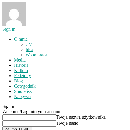
Sign in
O mnie
CV
Idea
Współpraca
Media
Historia
Kultura
Felietony
Blog
Cotygodnik
Smoleńsk
Na żywo
Sign in
Welcome!
Log into your account
Twoja nazwa użytkownika
Twoje hasło