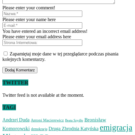
Please enter your comment!
Please enter your name here
You have entered an incorrect email address!
Please enter your email address here
Zapamiętaj moje dane w tej przeglądarce podczas pisania
kolejnych komentarzy.
TWITTER
Twitter feed is not available at the moment.
TAGI
Bronisław
Andrzej Duda
Antoni Macierewicz
Beata Szydło
emigracja
Komorowski
Druga Zbrodnia Katyńska
demokracja