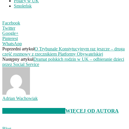
Polacy w UK
Smoleńsk
Facebook
Twitter
Google+
Pinterest
WhatsApp
Poprzedni artykuł
O Trybunale Konstytucyjnym raz jeszcze – druga
część rozmowy z rzecznikiem Platformy Obywatelskiej
Następny artykuł
Dramat polskich rodzin w UK – odbieranie dzieci
przez Social Service
Adrian Wachowiak
POWIĄZANE ARTYKUŁY
WIĘCEJ OD AUTORA
Blog