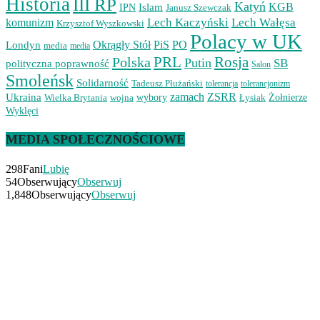
Historia
III RP
Katyń
Islam
KGB
IPN
Janusz Szewczak
Lech Kaczyński
Lech Wałęsa
komunizm
Krzysztof Wyszkowski
Polacy w UK
Okrągły Stół
PiS
PO
Londyn
media
media
PRL
Rosja
Polska
Putin
SB
polityczna poprawność
Salon
Smoleńsk
Solidarność
Tadeusz Płużański
tolerancjonizm
tolerancja
zamach
ZSRR
Ukraina
Wielka Brytania
wojna
wybory
Łysiak
Żołnierze
Wyklęci
MEDIA SPOŁECZNOŚCIOWE
298
Fani
Lubię
54
Obserwujący
Obserwuj
1,848
Obserwujący
Obserwuj