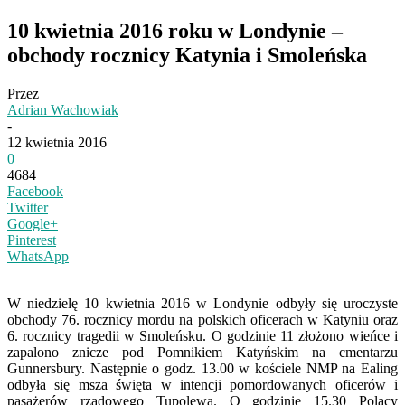
10 kwietnia 2016 roku w Londynie –
obchody rocznicy Katynia i Smoleńska
Przez
Adrian Wachowiak
-
12 kwietnia 2016
0
4684
Facebook
Twitter
Google+
Pinterest
WhatsApp
W niedzielę 10 kwietnia 2016 w Londynie odbyły się uroczyste
obchody 76. rocznicy mordu na polskich oficerach w Katyniu oraz
6. rocznicy tragedii w Smoleńsku. O godzinie 11 złożono wieńce i
zapalono znicze pod Pomnikiem Katyńskim na cmentarzu
Gunnersbury. Następnie o godz. 13.00 w kościele NMP na Ealing
odbyła się msza święta w intencji pomordowanych oficerów i
pasażerów rządowego Tupolewa. O godzinie 15.30 Polacy