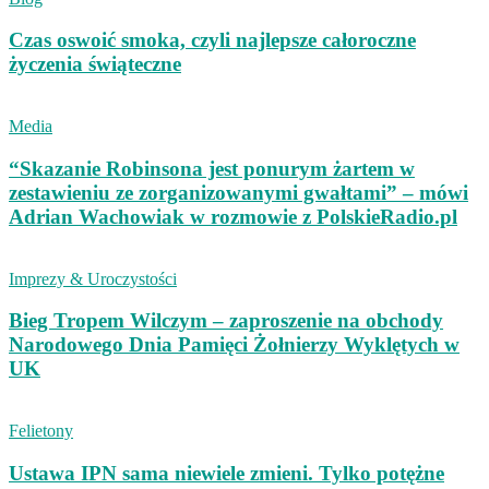
Czas oswoić smoka, czyli najlepsze całoroczne
życzenia świąteczne
Media
“Skazanie Robinsona jest ponurym żartem w
zestawieniu ze zorganizowanymi gwałtami” – mówi
Adrian Wachowiak w rozmowie z PolskieRadio.pl
Imprezy & Uroczystości
Bieg Tropem Wilczym – zaproszenie na obchody
Narodowego Dnia Pamięci Żołnierzy Wyklętych w
UK
Felietony
Ustawa IPN sama niewiele zmieni. Tylko potężne