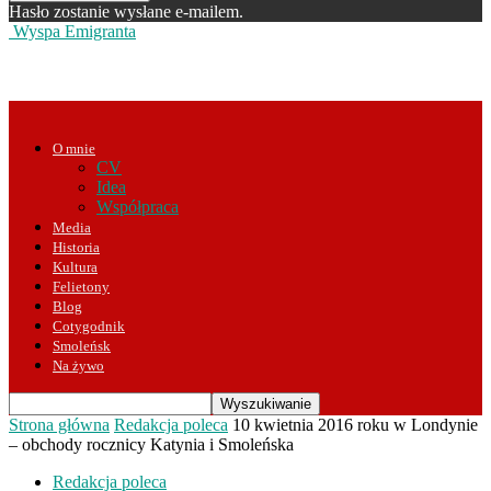
Hasło zostanie wysłane e-mailem.
Wyspa Emigranta
O mnie
CV
Idea
Współpraca
Media
Historia
Kultura
Felietony
Blog
Cotygodnik
Smoleńsk
Na żywo
Strona główna
Redakcja poleca
10 kwietnia 2016 roku w Londynie
– obchody rocznicy Katynia i Smoleńska
Redakcja poleca