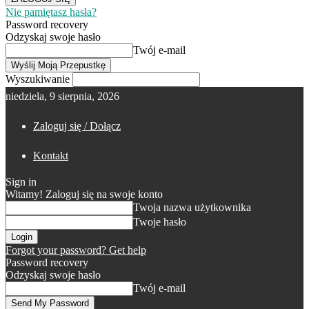
Nie pamiętasz hasła?
Password recovery
Odzyskaj swoje hasło
Twój e-mail
Wyszukiwanie
niedziela, 9 sierpnia, 2026
Zaloguj się / Dołącz
Kontakt
Sign in
Witamy! Zaloguj się na swoje konto
Twoja nazwa użytkownika
Twoje hasło
Forgot your password? Get help
Password recovery
Odzyskaj swoje hasło
Twój e-mail