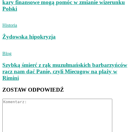
kary finansowe mogą pomóc w zmianie wizerunku
Polski
Historia
Żydowska hipokryzja
Blog
Szybką śmierć z rąk muzułmańskich barbarzyńców
racz nam dać Panie, czyli Miecugow na plaży w
Rimini
ZOSTAW ODPOWIEDŹ