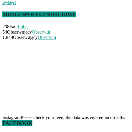
Wyklęci
MEDIA SPOŁECZNOŚCIOWE
298
Fani
Lubię
54
Obserwujący
Obserwuj
1,848
Obserwujący
Obserwuj
InstagramPlease check your feed, the data was entered incorrectly.
FACEBOOK