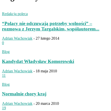
Redakcja poleca
“Polacy nie odczuwają potrzeby wolności” –
rozmowa z Jerzym Targalskim, współautorem...
Adrian Wachowiak
-
27 lutego 2014
0
Blog
Kandydat Władysław Komorowski
Adrian Wachowiak
-
18 maja 2010
11
Blog
Normalnie chory kraj
Adrian Wachowiak
-
20 marca 2010
19