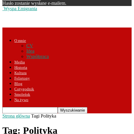
Hasło zostanie wysłane e-mailem.
Wyspa Emigranta
O mnie
CV
Idea
Współpraca
Media
Historia
Kultura
Felietony
Blog
Cotygodnik
Smoleńsk
Na żywo
Strona główna
Tagi
Polityka
Tag: Polityka