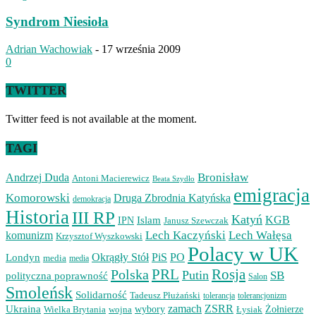
Syndrom Niesioła
Adrian Wachowiak
-
17 września 2009
0
TWITTER
Twitter feed is not available at the moment.
TAGI
Bronisław
Andrzej Duda
Antoni Macierewicz
Beata Szydło
emigracja
Komorowski
Druga Zbrodnia Katyńska
demokracja
Historia
III RP
Katyń
Islam
KGB
IPN
Janusz Szewczak
Lech Kaczyński
Lech Wałęsa
komunizm
Krzysztof Wyszkowski
Polacy w UK
Okrągły Stół
PiS
PO
Londyn
media
media
PRL
Rosja
Polska
Putin
SB
polityczna poprawność
Salon
Smoleńsk
Solidarność
Tadeusz Płużański
tolerancjonizm
tolerancja
zamach
ZSRR
Ukraina
Wielka Brytania
wojna
wybory
Łysiak
Żołnierze