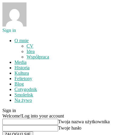
Sign in
O mnie
CV
Idea
Współpraca
Media
Historia
Kultura
Felietony
Blog
Cotygodnik
Smoleńsk
Na żywo
Sign in
Welcome!
Log into your account
Twoja nazwa użytkownika
Twoje hasło