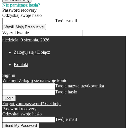
Nie pamiętasz hasła?
Password recovery
Odzyskaj swoje hasło
Twój e-mail
Wyszukiwanie
niedziela, 9 sierpnia, 2026
Zaloguj się / Dołącz
Kontakt
Sign in
Witamy! Zaloguj się na swoje konto
Twoja nazwa użytkownika
Twoje hasło
Forgot your password? Get help
Password recovery
Odzyskaj swoje hasło
Twój e-mail