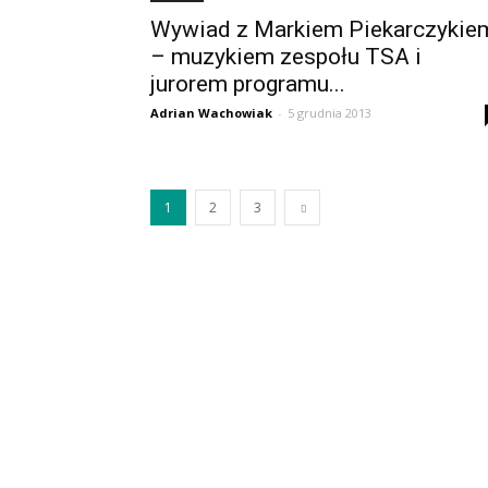
Wywiad z Markiem Piekarczykie
– muzykiem zespołu TSA i
jurorem programu...
Adrian Wachowiak
-
5 grudnia 2013
1
2
3