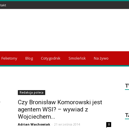
takt
Felietony
Blog
Cotygodnik
Smoleńsk
Na żywo
T
Redakcja poleca
–
Czy Bronisław Komorowski jest
agentem WSI? – wywiad z
T
Wojciechem...
Adrian Wachowiak
-
21 września 2014
0