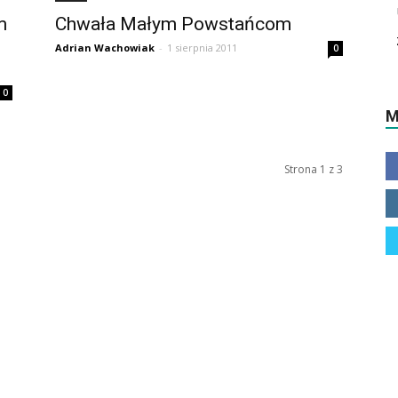
m
Chwała Małym Powstańcom
Adrian Wachowiak
-
1 sierpnia 2011
0
0
M
Strona 1 z 3