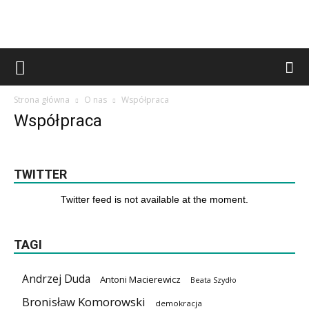
Strona główna
O nas
Współpraca
Współpraca
TWITTER
Twitter feed is not available at the moment.
TAGI
Andrzej Duda
Antoni Macierewicz
Beata Szydło
Bronisław Komorowski
demokracja