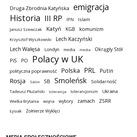
emigracja
Druga Zbrodnia Katyńska
Historia
III RP
Islam
IPN
Katyń
KGB
komunizm
Janusz Szewczak
Lech Kaczyński
Krzysztof Wyszkowski
Lech Wałęsa
Okrągły Stół
Londyn
media
media
Polacy w UK
PiS
PO
PRL
Polska
Putin
polityczna poprawność
Smoleńsk
Rosja
SB
Solidarność
Salon
Ukraina
Tadeusz Płużański
tolerancjonizm
tolerancja
zamach
ZSRR
wybory
Wielka Brytania
wojna
Żołnierze Wyklęci
Łysiak