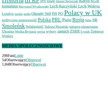
Historia
III RP
Katyń
Islam
KGB
IPN
Janusz Szewczak
Lech Kaczyński
Lech Wałęsa
komunizm
Krzysztof Wyszkowski
Polacy w UK
Okrągły Stół
PiS
PO
Londyn
media
media
PRL
Rosja
Polska
Putin
SB
polityczna poprawność
Salon
Smoleńsk
Solidarność
Tadeusz Płużański
tolerancjonizm
tolerancja
zamach
ZSRR
Ukraina
Wielka Brytania
wojna
wybory
Łysiak
Żołnierze
Wyklęci
MEDIA SPOŁECZNOŚCIOWE
298
Fani
Lubię
54
Obserwujący
Obserwuj
1,848
Obserwujący
Obserwuj