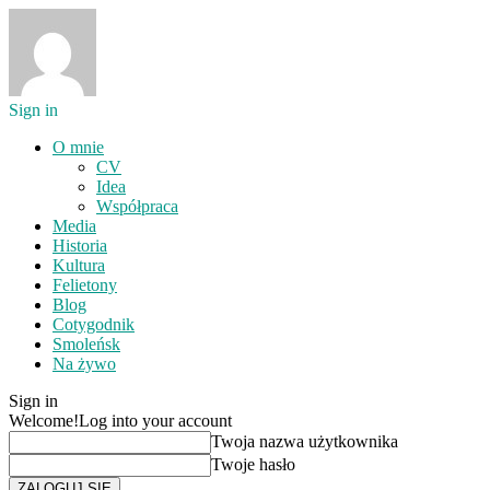
Sign in
O mnie
CV
Idea
Współpraca
Media
Historia
Kultura
Felietony
Blog
Cotygodnik
Smoleńsk
Na żywo
Sign in
Welcome!
Log into your account
Twoja nazwa użytkownika
Twoje hasło