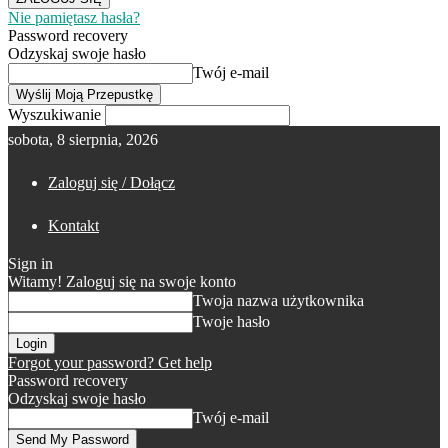
Nie pamiętasz hasła?
Password recovery
Odzyskaj swoje hasło
Twój e-mail
Wyszukiwanie
sobota, 8 sierpnia, 2026
Zaloguj się / Dołącz
Kontakt
Sign in
Witamy! Zaloguj się na swoje konto
Twoja nazwa użytkownika
Twoje hasło
Forgot your password? Get help
Password recovery
Odzyskaj swoje hasło
Twój e-mail