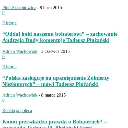
Piotr Szlachtowicz
-
8 lipca 2015
0
Historia
“Oddał hołd naszemu bohaterowi” – zachowanie
Andrzeja Dudy komentuje Tadeusz Płużański
Adrian Wachowiak
-
3 czerwca 2015
0
Historia
“Polska zasługuje na upamiętnienie Żołnierzy
Niezłomnych” – mówi Tadeusz Płużański
Adrian Wachowiak
-
8 marca 2015
0
Redakcja poleca
Komu przeszkadza prawda o Bohaterach? –
opowiada Tadeusz M. Płużański (cześć...