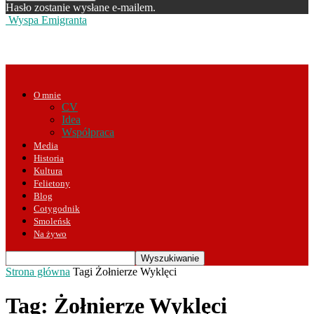
Hasło zostanie wysłane e-mailem.
Wyspa Emigranta
O mnie
CV
Idea
Współpraca
Media
Historia
Kultura
Felietony
Blog
Cotygodnik
Smoleńsk
Na żywo
Strona główna
Tagi
Żołnierze Wyklęci
Tag: Żołnierze Wyklęci