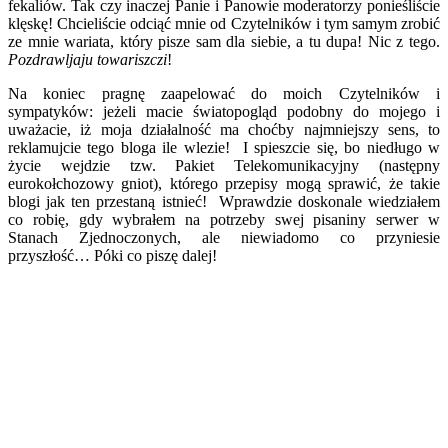
fekaliów. Tak czy inaczej Panie i Panowie moderatorzy ponieśliście
klęskę! Chcieliście odciąć mnie od Czytelników i tym samym zrobić
ze mnie wariata, który pisze sam dla siebie, a tu dupa! Nic z tego.
Pozdrawljaju towariszczi
!
Na koniec pragnę zaapelować do moich Czytelników i
sympatyków: jeżeli macie światopogląd podobny do mojego i
uważacie, iż moja działalność ma choćby najmniejszy sens, to
reklamujcie tego bloga ile wlezie! I spieszcie się, bo niedługo w
życie wejdzie tzw. Pakiet Telekomunikacyjny (następny
eurokołchozowy gniot), którego przepisy mogą sprawić, że takie
blogi jak ten przestaną istnieć! Wprawdzie doskonale wiedziałem
co robię, gdy wybrałem na potrzeby swej pisaniny serwer w
Stanach Zjednoczonych, ale niewiadomo co przyniesie
przyszłość… Póki co piszę dalej!