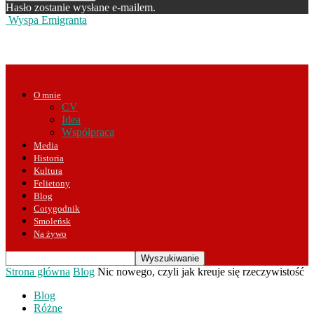
Hasło zostanie wysłane e-mailem.
Wyspa Emigranta
O mnie
CV
Idea
Współpraca
Media
Historia
Kultura
Felietony
Blog
Cotygodnik
Smoleńsk
Na żywo
Strona główna
Blog
Nic nowego, czyli jak kreuje się rzeczywistość
Blog
Różne