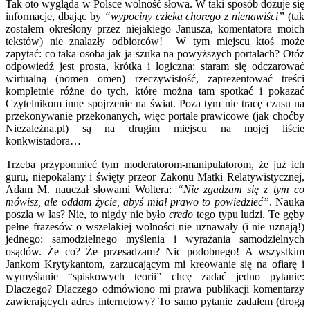
Tak oto wygląda w Polsce wolność słowa. W taki sposób dozuje się
informacje, dbając by
“wypociny człeka chorego z nienawiści”
(tak
zostałem określony przez niejakiego Janusza, komentatora moich
tekstów) nie znalazły odbiorców! W tym miejscu ktoś może
zapytać: co taka osoba jak ja szuka na powyższych portalach? Otóż
odpowiedź jest prosta, krótka i logiczna: staram się odczarować
wirtualną (nomen omen) rzeczywistość, zaprezentować treści
kompletnie różne do tych, które można tam spotkać i pokazać
Czytelnikom inne spojrzenie na świat. Poza tym nie tracę czasu na
przekonywanie przekonanych, więc portale prawicowe (jak choćby
Niezależna.pl) są na drugim miejscu na mojej liście
konkwistadora…
Trzeba przypomnieć tym moderatorom-manipulatorom, że już ich
guru, niepokalany i święty przeor Zakonu Matki Relatywistycznej,
Adam M. nauczał słowami Woltera:
“Nie zgadzam się z tym co
mówisz, ale oddam życie, abyś miał prawo to powiedzieć”
. Nauka
poszła w las? Nie, to nigdy nie było
credo
tego typu ludzi. Te gęby
pełne frazesów o wszelakiej wolności nie uznawały (i nie uznają!)
jednego: samodzielnego myślenia i wyrażania samodzielnych
osądów. Że co? Że przesadzam? Nic podobnego! A wszystkim
Jankom Krytykantom, zarzucającym mi kreowanie się na ofiarę i
wymyślanie “spiskowych teorii” chcę zadać jedno pytanie:
Dlaczego? Dlaczego odmówiono mi prawa publikacji komentarzy
zawierających adres internetowy? To samo pytanie zadałem (drogą