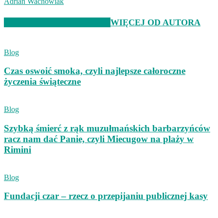
Adrian Wachowiak
POWIĄZANE ARTYKUŁY
WIĘCEJ OD AUTORA
Blog
Czas oswoić smoka, czyli najlepsze całoroczne
życzenia świąteczne
Blog
Szybką śmierć z rąk muzułmańskich barbarzyńców
racz nam dać Panie, czyli Miecugow na plaży w
Rimini
Blog
Fundacji czar – rzecz o przepijaniu publicznej kasy