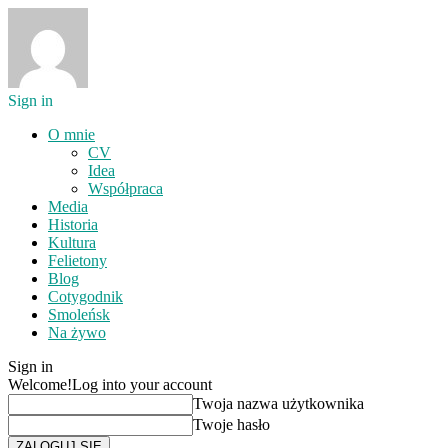
Sign in
O mnie
CV
Idea
Współpraca
Media
Historia
Kultura
Felietony
Blog
Cotygodnik
Smoleńsk
Na żywo
Sign in
Welcome!
Log into your account
Twoja nazwa użytkownika
Twoje hasło