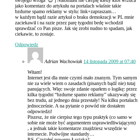
swojego wroga’ 😉 ] Natomiast nie cierpię kiedy ktoś wrzuca
jako komentarz do artykułu na portalach właśnie takie
bzdurne spamo reklamy w stylu: link+zapraszam…
w każdym bądź razie artykuł o braku demokracji w PL mnie
zaciekawił i na razie przez parę tygodni bedę wchodził
sprawdzać co Pan pisze. Jak się zrobi nudno to spadam, jak
ciekawie, to zostaje.
Odpowiedz
Adrian Wachowiak
14 listopada 2009 at 07:40
Witam!
Internet jest dla mnie czymś mało znanym. Tym samym
nie za wiele wiem o zasadach (pisanych bądź nie) tutaj
panujących. Więc swoje zdanie oparłem o logikę: przez
kilka tygodni “bzdurne spamo reklamy” ukazywały się
bez trudu, aż jednego dnia przestały! Na kilku portalach
jednocześnie. A na pytanie o powód nie dostałem
odpowiedzi!
Piszesz, że nie cierpisz tego typu praktyk (co samo w
sobie nie może być argumentem usprawiedliwiającym)
, a jednak takie komentarze znajdziesz wszędzie w
internecie. Podwójne standardy…
P.S. Czytałeś nowego Łysiaka?