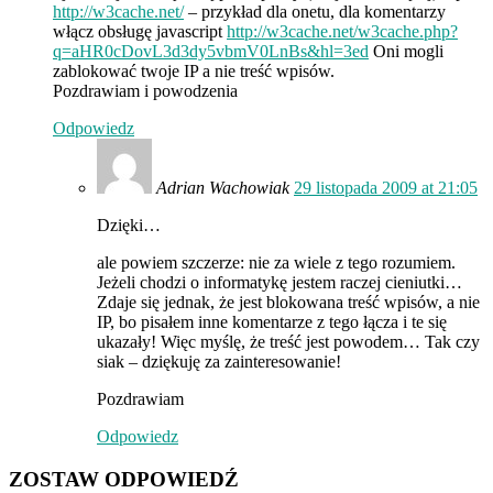
http://w3cache.net/
– przykład dla onetu, dla komentarzy
włącz obsługę javascript
http://w3cache.net/w3cache.php?
q=aHR0cDovL3d3dy5vbmV0LnBs&hl=3ed
Oni mogli
zablokować twoje IP a nie treść wpisów.
Pozdrawiam i powodzenia
Odpowiedz
Adrian Wachowiak
29 listopada 2009 at 21:05
Dzięki…
ale powiem szczerze: nie za wiele z tego rozumiem.
Jeżeli chodzi o informatykę jestem raczej cieniutki…
Zdaje się jednak, że jest blokowana treść wpisów, a nie
IP, bo pisałem inne komentarze z tego łącza i te się
ukazały! Więc myślę, że treść jest powodem… Tak czy
siak – dziękuję za zainteresowanie!
Pozdrawiam
Odpowiedz
ZOSTAW ODPOWIEDŹ