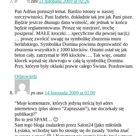
zibi
11 listopada 2009 at 02:26
Pan Adrian poruszył temat. Bardzo istotny w naszej
rzeczywistości. Pani Izabelo, dokładnie tak jest jak Pani pisze.
Będzie jeszcze dłuuugo dana wolność, ale jednak w końcu
będzie reglamentowana. Proszę się rozejrzeć, trochę
poszperać. MAŁE kroczki….specyficzne dla pewnej nacji;)
… proszę zwrócić uwagę na symbolikę zburzenia muru
berlińskiego. Symbolika Domina powinna doprowadzić do
zburzenia wszystkich z 1000 klocków. Ostatni ostał się jak
beton cały, zatrzymał te 999 klocków…. Tak więc, ostatni
klocek wpisał się złowrogo w całą tą symbolikę Domina.
Przy, którym były oklaski prawie całego Świata. Pozdrawiam.
Odpowiedz
ps aux
14 listopada 2009 at 01:00
“Moje komentarze, których jedyną treścią był adres
internetowy (plus słowo “Zapraszam”), nie doczekały się
publikacji!”
Bo to jest SPAM… 🙁
Sam tego bloga znalazłem przez Salon24 [jako miłośnik
Łysiaka, wchodzę tam bo stosuję się do zasady ‘trzeba znać