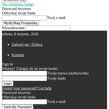
Nie pamiętasz hasła?
Password recovery
Odzyskaj swoje hasło
Twój e-mail
Wyszukiwanie
sobota, 8 sierpnia, 2026
Zaloguj się / Dołącz
Kontakt
Sign in
Witamy! Zaloguj się na swoje konto
Twoja nazwa użytkownika
Twoje hasło
Forgot your password? Get help
Password recovery
Odzyskaj swoje hasło
Twój e-mail