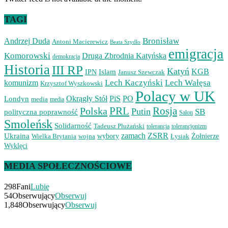
TAGI
Bronisław
Andrzej Duda
Antoni Macierewicz
Beata Szydło
emigracja
Komorowski
Druga Zbrodnia Katyńska
demokracja
Historia
III RP
Katyń
Islam
KGB
IPN
Janusz Szewczak
Lech Kaczyński
Lech Wałęsa
komunizm
Krzysztof Wyszkowski
Polacy w UK
Okrągły Stół
PiS
PO
Londyn
media
media
PRL
Rosja
Polska
Putin
SB
polityczna poprawność
Salon
Smoleńsk
Solidarność
Tadeusz Płużański
tolerancjonizm
tolerancja
zamach
ZSRR
Ukraina
Wielka Brytania
wojna
wybory
Łysiak
Żołnierze
Wyklęci
MEDIA SPOŁECZNOŚCIOWE
298
Fani
Lubię
54
Obserwujący
Obserwuj
1,848
Obserwujący
Obserwuj