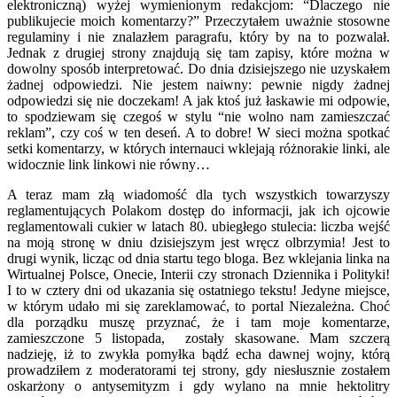
elektroniczną) wyżej wymienionym redakcjom: “Dlaczego nie
publikujecie moich komentarzy?” Przeczytałem uważnie stosowne
regulaminy i nie znalazłem paragrafu, który by na to pozwalał.
Jednak z drugiej strony znajdują się tam zapisy, które można w
dowolny sposób interpretować. Do dnia dzisiejszego nie uzyskałem
żadnej odpowiedzi. Nie jestem naiwny: pewnie nigdy żadnej
odpowiedzi się nie doczekam! A jak ktoś już łaskawie mi odpowie,
to spodziewam się czegoś w stylu “nie wolno nam zamieszczać
reklam”, czy coś w ten deseń. A to dobre! W sieci można spotkać
setki komentarzy, w których internauci wklejają różnorakie linki, ale
widocznie link linkowi nie równy…
A teraz mam złą wiadomość dla tych wszystkich towarzyszy
reglamentujących Polakom dostęp do informacji, jak ich ojcowie
reglamentowali cukier w latach 80. ubiegłego stulecia: liczba wejść
na moją stronę w dniu dzisiejszym jest wręcz olbrzymia! Jest to
drugi wynik, licząc od dnia startu tego bloga. Bez wklejania linka na
Wirtualnej Polsce, Onecie, Interii czy stronach Dziennika i Polityki!
I to w cztery dni od ukazania się ostatniego tekstu! Jedyne miejsce,
w którym udało mi się zareklamować, to portal Niezależna. Choć
dla porządku muszę przyznać, że i tam moje komentarze,
zamieszczone 5 listopada, zostały skasowane. Mam szczerą
nadzieję, iż to zwykła pomyłka bądź echa dawnej wojny, którą
prowadziłem z moderatorami tej strony, gdy niesłusznie zostałem
oskarżony o antysemityzm i gdy wylano na mnie hektolitry