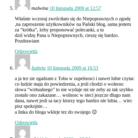
malwina
10 listopada 2009 at 12:57
Właśnie wczoraj zwróciłam się do Niepoprawnych o zgodę
,na zaproszenie użytkowników na Pański blog, sama jestem
za “krótka”, żeby proponować polecanki, a tu
dziś widzę Pana u Niepoprawnych, cieszę się bardzo.
Pozdrawiam
Odpowiedz
Izabela
10 listopada 2009 at 16:53
a ja tez sie zgadzam z Toba w zupelnosci i nawet lubie czytac
co ludzie maja do powiedzenia, a jesli chodzi o wolnosc
slowa “wirtualnego” to nie wydaje mi sie zeby az tak szybko
zostalo ono zakazane… wolnosc w sieci jeszcze dlugo nam
dana, nawet jesli sa tacy ktorzy tego bardzo nie lubia… wiec
pisz spokojnie…
a linka do bloga wkleje tez do swojego 😉
Odpowiedz