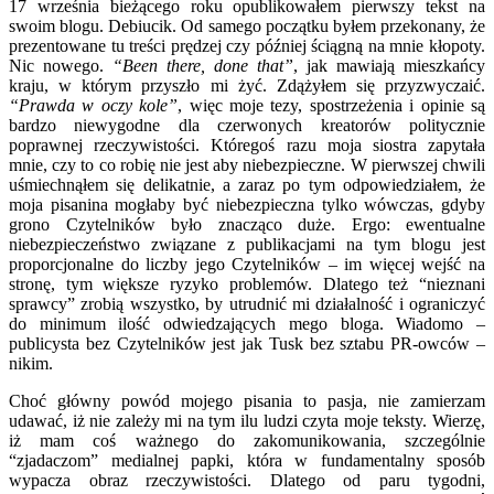
17 września bieżącego roku opublikowałem pierwszy tekst na
swoim blogu. Debiucik. Od samego początku byłem przekonany, że
prezentowane tu treści prędzej czy później ściągną na mnie kłopoty.
Nic nowego.
“Been there, done that”
, jak mawiają mieszkańcy
kraju, w którym przyszło mi żyć.
Zdążyłem się przyzwyczaić.
“Prawda w oczy kole”
, więc moje tezy, spostrzeżenia i opinie są
bardzo niewygodne dla czerwonych kreatorów politycznie
poprawnej rzeczywistości. Któregoś razu moja siostra zapytała
mnie, czy to co robię nie jest aby niebezpieczne. W pierwszej chwili
uśmiechnąłem się delikatnie, a zaraz po tym odpowiedziałem, że
moja pisanina mogłaby być niebezpieczna tylko wówczas, gdyby
grono Czytelników było znacząco duże. Ergo: ewentualne
niebezpieczeństwo związane z publikacjami na tym blogu jest
proporcjonalne do liczby jego Czytelników – im więcej wejść na
stronę, tym większe ryzyko problemów. Dlatego też “nieznani
sprawcy” zrobią wszystko, by utrudnić mi działalność i ograniczyć
do minimum ilość odwiedzających mego bloga. Wiadomo –
publicysta bez Czytelników jest jak Tusk bez sztabu PR-owców –
nikim.
Choć główny powód mojego pisania to pasja, nie zamierzam
udawać, iż nie zależy mi na tym ilu ludzi czyta moje teksty. Wierzę,
iż mam coś ważnego do zakomunikowania, szczególnie
“zjadaczom” medialnej papki, która w fundamentalny sposób
wypacza obraz rzeczywistości. Dlatego od paru tygodni,