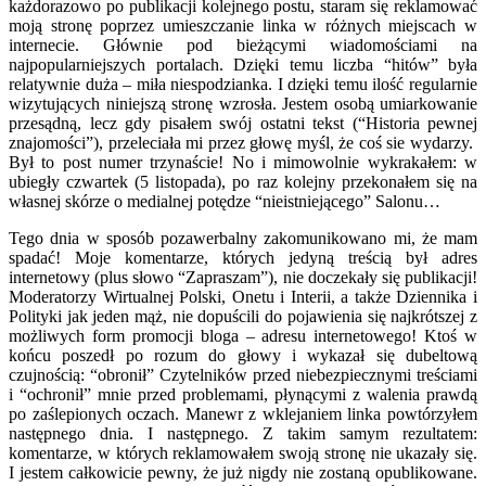
każdorazowo po publikacji kolejnego postu, staram się reklamować
moją stronę poprzez umieszczanie linka w różnych miejscach w
internecie. Głównie pod bieżącymi wiadomościami na
najpopularniejszych portalach. Dzięki temu liczba “hitów” była
relatywnie duża – miła niespodzianka. I dzięki temu ilość regularnie
wizytujących niniejszą stronę wzrosła. Jestem osobą umiarkowanie
przesądną, lecz gdy pisałem swój ostatni tekst (“Historia pewnej
znajomości”), przeleciała mi przez głowę myśl, że coś sie wydarzy.
Był to post numer trzynaście! No i mimowolnie wykrakałem: w
ubiegły czwartek (5 listopada), po raz kolejny przekonałem się na
własnej skórze o medialnej potędze “nieistniejącego” Salonu…
Tego dnia w sposób pozawerbalny zakomunikowano mi, że mam
spadać! Moje komentarze, których jedyną treścią był adres
internetowy (plus słowo “Zapraszam”), nie doczekały się publikacji!
Moderatorzy Wirtualnej Polski, Onetu i Interii, a także Dziennika i
Polityki jak jeden mąż, nie dopuścili do pojawienia się najkrótszej z
możliwych form promocji bloga – adresu internetowego! Ktoś w
końcu poszedł po rozum do głowy i wykazał się dubeltową
czujnością: “obronił” Czytelników przed niebezpiecznymi treściami
i “ochronił” mnie przed problemami, płynącymi z walenia prawdą
po zaślepionych oczach. Manewr z wklejaniem linka powtórzyłem
następnego dnia. I następnego. Z takim samym rezultatem:
komentarze, w których reklamowałem swoją stronę nie ukazały się.
I jestem całkowicie pewny, że już nigdy nie zostaną opublikowane.