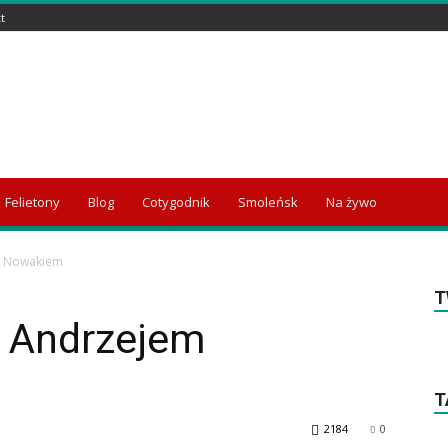
t
Felietony
Blog
Cotygodnik
Smoleńsk
Na żywo
m Nowakiem
T
 Andrzejem
T
2184
0