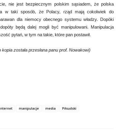
ie, nie jest bezpiecznym polskim sąsiadem, że polska
ąda w taki sposób, że Polacy, rząd mają cokolwiek do
y parawan dla niemocy obecnego systemu władzy. Dopóki
 dopóty będą dalej mogli być manipulowani. Manipulacja
zość pytań, w tym na takie, które pan postawił.
o kopia została przesłana panu prof. Nowakowi)
internet
manipulacje
media
Piłsudski