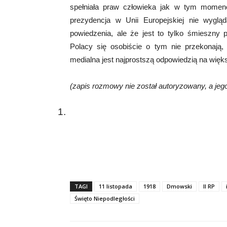
spełniała praw człowieka jak w tym momenc
prezydencja w Unii Europejskiej nie wygl
powiedzenia, ale że jest to tylko śmieszn
Polacy się osobiście o tym nie przekonają,
medialna jest najprostszą odpowiedzią na więks
(zapis rozmowy nie został autoryzowany, a jeg
1.
TAGI
11 listopada
1918
Dmowski
II RP
Święto Niepodległości