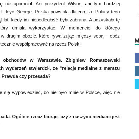
ę nie upomniał. Ani prezydent Wilson, ani tym bardziej
d Lloyd George. Polska powstała dlatego, że Polacy tego
iąt lat, kiedy im niepodległość była zabrana. A odzyskała tę
który umiała wykorzystać. W momencie, do którego
 w drugim obozie, które rywalizując między sobą – obóz
M
utecznie współpracować na rzecz Polski.
 i obchodów w Warszawie. Zbigniew Romaszewski
h wydarzeń stwierdził, że “relacje medialne z marszu
”. Prawda czy przesada?
fię się wypowiedzieć, bo nie było mnie w Polsce, więc nie
pada. Ogólnie rzecz biorąc: czy z naszymi mediami jest
?