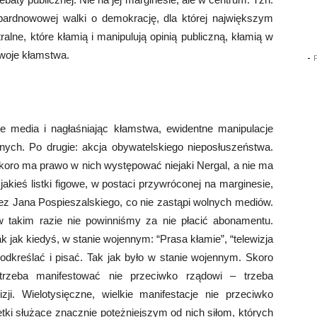
pardnowowej walki o demokrację, dla której największym
alne, które kłamią i manipulują opinią publiczną, kłamią w
woje kłamstwa.
-
e media i nagłaśniając kłamstwa, ewidentne manipulacje
ych. Po drugie: akcja obywatelskiego nieposłuszeństwa.
koro ma prawo w nich występować niejaki Nergal, a nie ma
akieś listki figowe, w postaci przywróconej na marginesie,
ez Jana Pospieszalskiego, co nie zastąpi wolnych mediów.
 w takim razie nie powinniśmy za nie płacić abonamentu.
 jak kiedyś, w stanie wojennym: “Prasa kłamie”, “telewizja
 podkreślać i pisać. Tak jak było w stanie wojennym. Skoro
 trzeba manifestować nie przeciwko rządowi – trzeba
zji. Wielotysięczne, wielkie manifestacje nie przeciwko
tki służące znacznie potężniejszym od nich siłom, których