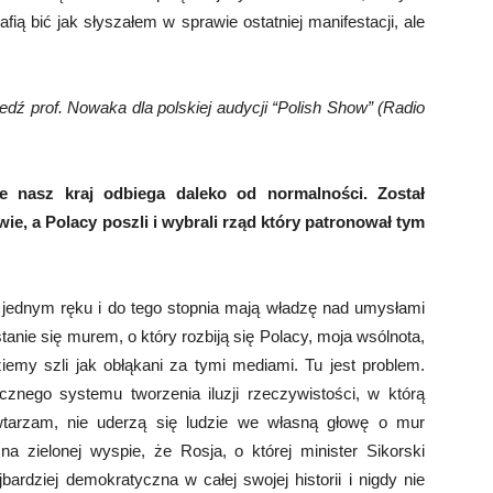
fią bić jak słyszałem w sprawie ostatniej manifestacji, ale
dź prof. Nowaka dla polskiej audycji “Polish Show” (Radio
że nasz kraj odbiega daleko od normalności. Został
e, a Polacy poszli i wybrali rząd który patronował tym
 jednym ręku i do tego stopnia mają władzę nad umysłami
tanie się murem, o który rozbiją się Polacy, moja wsólnota,
ziemy szli jak obłąkani za tymi mediami. Tu jest problem.
nego systemu tworzenia iluzji rzeczywistości, w którą
owtarzam, nie uderzą się ludzie we własną głowę o mur
a zielonej wyspie, że Rosja, o której minister Sikorski
bardziej demokratyczna w całej swojej historii i nigdy nie