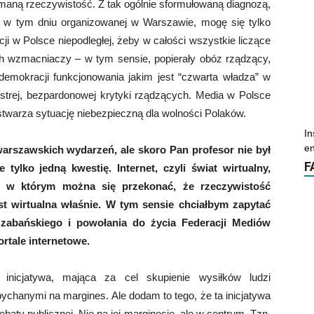
maną rzeczywistość. Z tak ogólnie sformułowaną diagnozą,
cji w tym dniu organizowanej w Warszawie, mogę się tylko
acji w Polsce niepodległej, żeby w całości wszystkie liczące
oich wzmacniaczy – w tym sensie, popierały obóz rządzący,
demokracji funkcjonowania jakim jest “czwarta władza” w
 ostrej, bezpardonowej krytyki rządzących. Media w Polsce
 stwarza sytuację niebezpieczną dla wolności Polaków.
In
en
warszawskich wydarzeń, ale skoro Pan profesor nie był
F
tylko jedną kwestię. Internet, czyli świat wirtualny,
m, w którym można się przekonać, że rzeczywistość
t wirtualna właśnie. W tym sensie chciałbym zapytać
Czabańskiego i powołania do życia Federacji Mediów
rtale internetowe.
inicjatywa, mająca za cel skupienie wysiłków ludzi
chanymi na margines. Ale dodam to tego, że ta inicjatywa
baty publicznej. Nie na jej marginesie, ale w centrum. Tzn.