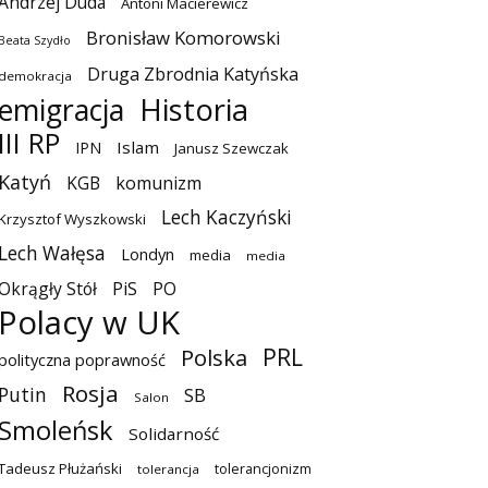
Andrzej Duda
Antoni Macierewicz
Bronisław Komorowski
Beata Szydło
Druga Zbrodnia Katyńska
demokracja
emigracja
Historia
III RP
Islam
IPN
Janusz Szewczak
Katyń
KGB
komunizm
Lech Kaczyński
Krzysztof Wyszkowski
Lech Wałęsa
Londyn
media
media
Okrągły Stół
PiS
PO
Polacy w UK
PRL
Polska
polityczna poprawność
Rosja
Putin
SB
Salon
Smoleńsk
Solidarność
Tadeusz Płużański
tolerancjonizm
tolerancja