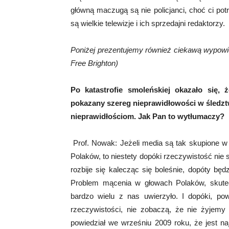
główną maczugą są nie policjanci, choć ci potra
są wielkie telewizje i ich sprzedajni redaktorzy.
Poniżej prezentujemy również ciekawą wypowie
Free Brighton)
Po katastrofie smoleńskiej okazało się, 
pokazany szereg nieprawidłowości w śledztwi
nieprawidłościom. Jak Pan to wytłumaczy?
Prof. Nowak: Jeżeli media są tak skupione w
Polaków, to niestety dopóki rzeczywistość nie s
rozbije się kalecząc się boleśnie, dopóty będ
Problem mącenia w głowach Polaków, skutecz
bardzo wielu z nas uwierzyło. I dopóki, p
rzeczywistości, nie zobaczą, że nie żyjemy n
powiedział we wrześniu 2009 roku, że jest naj