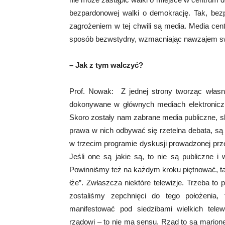
bezpardonowej walki o demokrację. Tak, bez
zagrożeniem w tej chwili są media. Media centr
sposób bezwstydny, wzmacniając nawzajem s
– Jak z tym walczyć?
Prof. Nowak: Z jednej strony tworząc własn
dokonywane w głównych mediach elektroniczn
Skoro zostały nam zabrane media publiczne, s
prawa w nich odbywać się rzetelna debata, są j
w trzecim programie dyskusji prowadzonej prz
Jeśli one są jakie są, to nie są publiczne i
Powinniśmy też na każdym kroku piętnować, tak
łże”. Zwłaszcza niektóre telewizje. Trzeba to
zostaliśmy zepchnięci do tego położenia,
manifestować pod siedzibami wielkich telewi
rządowi – to nie ma sensu. Rząd to są marione