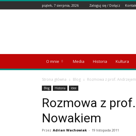
piątek, 7 sierpnia, 2026
Zaloguj się / Dołącz
Kontak
Wyspa
Emigranta
O mnie
Media
Historia
Kultura
Strona główna
Blog
Rozmowa z prof. Andrzeje
Blog
Historia
Idee
Rozmowa z prof.
Nowakiem
Przez
Adrian Wachowiak
-
19 listopada 2011