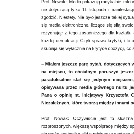
Prof. Nowak: Media pokazują radykalnie zakła
nie dotyczącą tylko 11 listopada i manifesta
zgodzić. Niestety. Nie było jeszcze takiej sytu
się media elektroniczne, liczące się siłą sw
rezygnując z tego zasadniczego dla kształtu 
każdej demokracji. Czyli sprawa krytyki, i to
skupiają się wyłącznie na krytyce opozycji, co
– Miałem jeszcze parę pytań, dotyczących 
na miejscu, to chciałbym poruszyć jeszcze 
paradoksalnie stał się jedynym miejsce
opisywana przez media głównego nurtu jes
Pana o opinię nt. inicjatywy Krzysztofa 
Niezależnych, które tworzą między innymi po
Prof. Nowak: Oczywiście jest to słuszna 
rozproszonych, większą współpracę między spy
nie może zastąpić walki o miejsce w centrum de