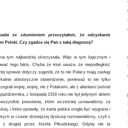
pada ze zdumieniem przeczytałem, że odzyskanie
em Polski. Czy zgadza się Pan z taką diagnozą?
na tym najbardziej skorzystała. Więc w tym logicznym i
wać tego faktu. Chyba że ktoś uważa, że niepodległość
tej sprawie dotyczy sugestii, że to nie Polacy mają zasługi
kalnie ahistoryczne stwierdzenie, ponieważ to nie tylko
grali wojnę, wojnę, nie z Polakami, ale z aliantami (wśród
 października, z listopada 1918 roku nie był jedynym aktem
 wszystkie powstania, które wcześniej uznawaliśmy za
kiej, i które sprawiły, że karta polska mogła być wygrana i
rych w czasie dzisiejszej dyskusji rozmawialiśmy, czyli z
z drugiej przez Józefa Piłsudskiego. Gdyby nie ta