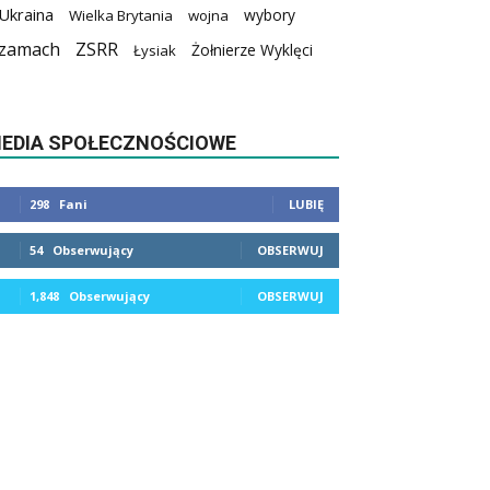
Ukraina
wybory
Wielka Brytania
wojna
zamach
ZSRR
Żołnierze Wyklęci
Łysiak
EDIA SPOŁECZNOŚCIOWE
298
Fani
LUBIĘ
54
Obserwujący
OBSERWUJ
1,848
Obserwujący
OBSERWUJ