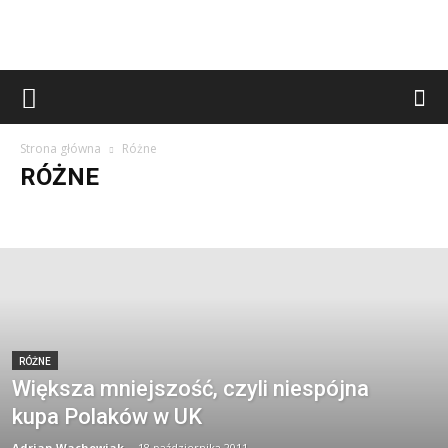
Strona główna
Różne
RÓŻNE
Appa
Audycje
Bez kategorii
Blog
Cotygodnik
Cywilizacja
Felietony
Historia
Idee
Imprezy & Uroczystości
Kultura
Media
Oni o nas
Polityka
Recenzje
Redakcja poleca
Różne
Smoleńsk
Video
RÓŻNE
Większa mniejszość, czyli niespójna
kupa Polaków w UK
Adrian Wachowiak
-
18 października 2011