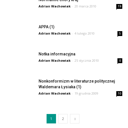
Adrian Wachowiak
-
20 marca 2010
19
APPA (1)
Adrian Wachowiak
-
4 lutego 2010
5
Notka informacyjna
Adrian Wachowiak
-
25 stycznia 2010
0
Nonkonformizm w literaturze politycznej
Waldemara Łysiaka (1)
Adrian Wachowiak
-
19 grudnia 2009
10
1
2