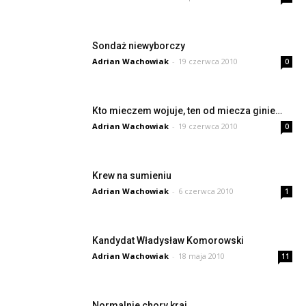
Sondaż niewyborczy
Adrian Wachowiak
-
19 czerwca 2010
0
Kto mieczem wojuje, ten od miecza ginie…
Adrian Wachowiak
-
19 czerwca 2010
0
Krew na sumieniu
Adrian Wachowiak
-
6 czerwca 2010
1
Kandydat Władysław Komorowski
Adrian Wachowiak
-
18 maja 2010
11
Normalnie chory kraj