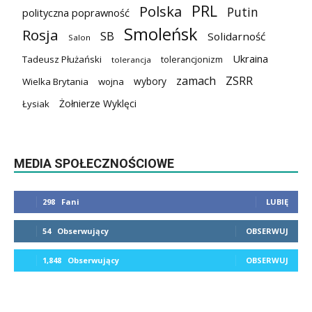
PRL
Polska
Putin
polityczna poprawność
Smoleńsk
Rosja
SB
Solidarność
Salon
Ukraina
Tadeusz Płużański
tolerancjonizm
tolerancja
zamach
ZSRR
wybory
Wielka Brytania
wojna
Żołnierze Wyklęci
Łysiak
MEDIA SPOŁECZNOŚCIOWE
298
Fani
LUBIĘ
54
Obserwujący
OBSERWUJ
1,848
Obserwujący
OBSERWUJ