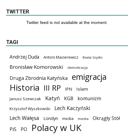
TWITTER
Twitter feed is not available at the moment.
TAGI
Andrzej Duda
Antoni Macierewicz
Beata Szydło
Bronisław Komorowski
demokracja
emigracja
Druga Zbrodnia Katyńska
Historia
III RP
Islam
IPN
Katyń
KGB
komunizm
Janusz Szewczak
Lech Kaczyński
Krzysztof Wyszkowski
Lech Wałęsa
Okrągły Stół
Londyn
media
media
Polacy w UK
PiS
PO