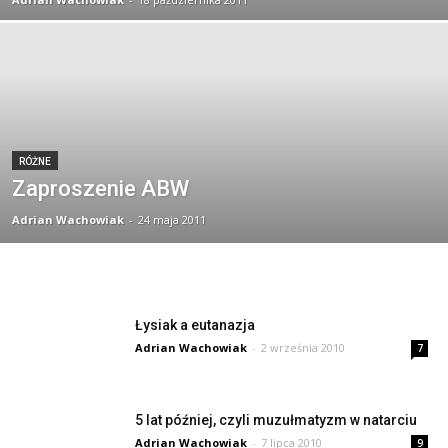
RÓŻNE
Zaproszenie ABW
Adrian Wachowiak
-
24 maja 2011
Łysiak a eutanazja
Adrian Wachowiak
-
2 września 2010
7
5 lat później, czyli muzułmatyzm w natarciu
Adrian Wachowiak
-
7 lipca 2010
9