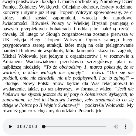
święto państwowe i każdgo 1. marca obchodzimy Narodowy Dzień
Pamięci Żołnierzy Wyklętych. Oficjalne obchody, festyny rodzinne,
koncerty i słynne już Biegi Tropem Wilczym spowodowały, że ci
którzy mieli zostać zapomnieni, wracają do narodowej
świadomości. Również Polacy w Wielkiej Brytanii pamiętają o
naszych przepięknych bohaterach i oddają im należną cześć i
chwałę. 28 lutego w Slough zorganizowana zostanie pierwsza w
UK edycja Biegu Tropem Wilczym. Oprócz samego biegu
przygotowano szereg atrakcji, które mają na celu pielęgnowanie
pamięci i budowanie wspólnoty, którą komuniści skazali na zagładę.
Michał Wołowski jest jednym z organizatorów i w rozmowie z
Adrianem Wachowiakiem przedstawia szczegółowy plan na
najbliższą niedzielę.
“To że obchodzimy 1. marca pokazuje, że te
wartości, o które walczyli nie zginęły”
– mówi.
“Oni się nie
poddali, onie nie zdradzili, nic nie podpisywali. I za to zginęli” –
dodaje. Nowy Polski Show będzie dla Was relacjonował to
wydarzenie, także, po raz pierwszy, w formacie wideo.
“Jeśli nic
Państwo nie słyszeli jeszcze do tej pory o Żołenierzaż Wyklętych, to
zapewniam, że jest to kluczowa kwestia, żeby zrozumieć to co się
dzieje w Polsce po II Wojnie Światowej”
– podkreśla Wołowski. My
również gorąco zachęcamy do udziału. Posłuchajcie: