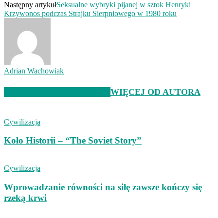
Następny artykuł
Seksualne wybryki pijanej w sztok Henryki
Krzywonos podczas Strajku Sierpniowego w 1980 roku
Adrian Wachowiak
POWIĄZANE ARTYKUŁY
WIĘCEJ OD AUTORA
Cywilizacja
Koło Historii – “The Soviet Story”
Cywilizacja
Wprowadzanie równości na siłę zawsze kończy się
rzeką krwi