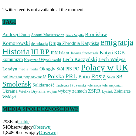
Twitter feed is not available at the moment.
TAGI
Bronisław
Andrzej Duda
Antoni Macierewicz
Beata Szydło
emigracja
Komorowski
Druga Zbrodnia Katyńska
demokracja
Historia
III RP
Katyń
Islam
KGB
IPN
Janusz Szewczak
Lech Kaczyński
Lech Wałęsa
komunizm
Krzysztof Wyszkowski
Polacy w UK
Okrągły Stół
PiS
PO
Londyn
media
media
PRL
Rosja
Polska
Putin
SB
polityczna poprawność
Salon
Smoleńsk
Solidarność
Tadeusz Płużański
tolerancjonizm
tolerancja
zamach
ZSRR
Ukraina
Wielka Brytania
wojna
wybory
Łysiak
Żołnierze
Wyklęci
MEDIA SPOŁECZNOŚCIOWE
298
Fani
Lubię
54
Obserwujący
Obserwuj
1,848
Obserwujący
Obserwuj