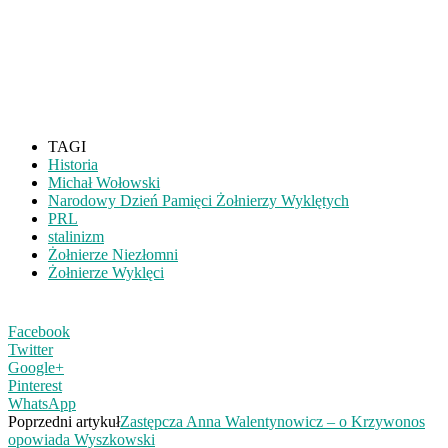
TAGI
Historia
Michał Wołowski
Narodowy Dzień Pamięci Żołnierzy Wyklętych
PRL
stalinizm
Żołnierze Niezłomni
Żołnierze Wyklęci
Facebook
Twitter
Google+
Pinterest
WhatsApp
Poprzedni artykuł
Zastępcza Anna Walentynowicz – o Krzywonos
opowiada Wyszkowski