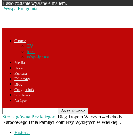
Hasło zostanie wysłane e-mailem.
Wyspa Emigranta
O mnie
CV
Idea
Współpraca
Media
Historia
Kultura
Felietony
Blog
Cotygodnik
Smoleńsk
Na żywo
Strona główna
Bez kategorii
Bieg Tropem Wilczym – obchody
Narodowego Dnia Pamięci Żołnierzy Wyklętych w Wielkiej...
Historia