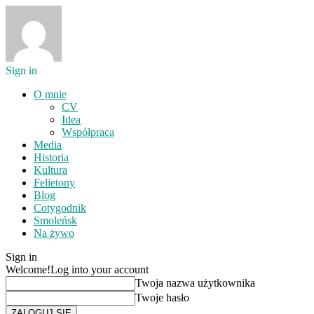
Sign in
O mnie
CV
Idea
Współpraca
Media
Historia
Kultura
Felietony
Blog
Cotygodnik
Smoleńsk
Na żywo
Sign in
Welcome!
Log into your account
Twoja nazwa użytkownika
Twoje hasło