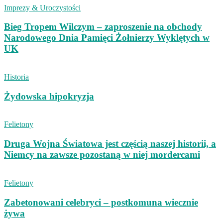
Imprezy & Uroczystości
Bieg Tropem Wilczym – zaproszenie na obchody
Narodowego Dnia Pamięci Żołnierzy Wyklętych w
UK
Historia
Żydowska hipokryzja
Felietony
Druga Wojna Światowa jest częścią naszej historii, a
Niemcy na zawsze pozostaną w niej mordercami
Felietony
Zabetonowani celebryci – postkomuna wiecznie
żywa