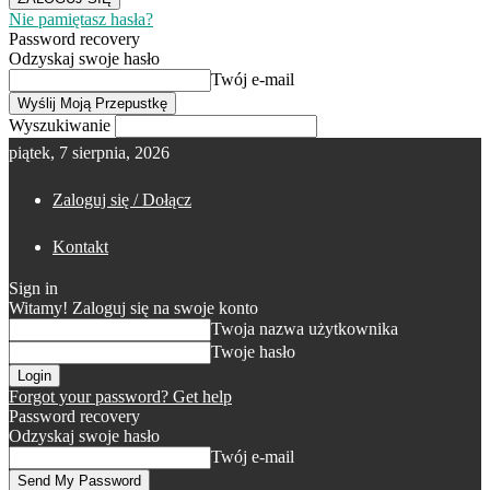
Nie pamiętasz hasła?
Password recovery
Odzyskaj swoje hasło
Twój e-mail
Wyszukiwanie
piątek, 7 sierpnia, 2026
Zaloguj się / Dołącz
Kontakt
Sign in
Witamy! Zaloguj się na swoje konto
Twoja nazwa użytkownika
Twoje hasło
Forgot your password? Get help
Password recovery
Odzyskaj swoje hasło
Twój e-mail