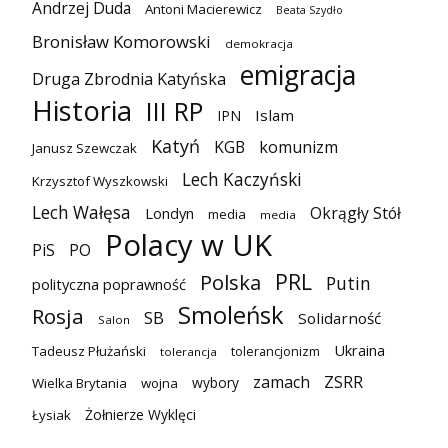
Andrzej Duda
Antoni Macierewicz
Beata Szydło
Bronisław Komorowski
demokracja
emigracja
Druga Zbrodnia Katyńska
Historia
III RP
Islam
IPN
Katyń
KGB
komunizm
Janusz Szewczak
Lech Kaczyński
Krzysztof Wyszkowski
Lech Wałęsa
Okrągły Stół
Londyn
media
media
Polacy w UK
PiS
PO
PRL
Polska
Putin
polityczna poprawność
Smoleńsk
Rosja
SB
Solidarność
Salon
Ukraina
Tadeusz Płużański
tolerancjonizm
tolerancja
zamach
ZSRR
wybory
Wielka Brytania
wojna
Żołnierze Wyklęci
Łysiak