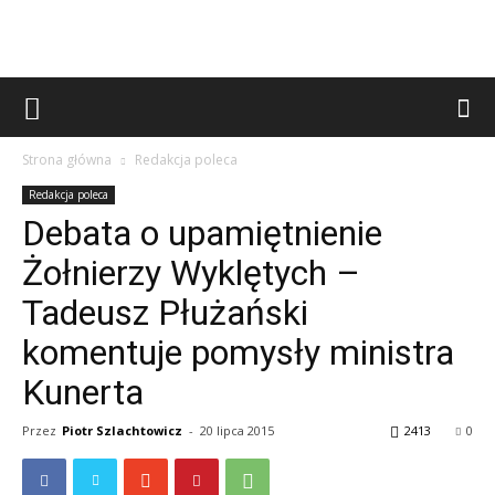
Strona główna
Redakcja poleca
Redakcja poleca
Debata o upamiętnienie
Żołnierzy Wyklętych –
Tadeusz Płużański
komentuje pomysły ministra
Kunerta
Przez
Piotr Szlachtowicz
-
20 lipca 2015
2413
0