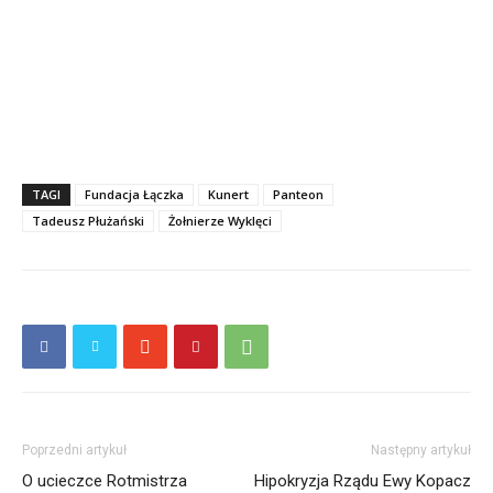
TAGI
Fundacja Łączka
Kunert
Panteon
Tadeusz Płużański
Żołnierze Wyklęci
Poprzedni artykuł
Następny artykuł
O ucieczce Rotmistrza
Hipokryzja Rządu Ewy Kopacz