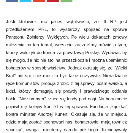
Jeśli ktolowiek ma jakieś wątpliwości, że III RP jest
przedłużeniem PRL, to wystarczy spojrzeć na sprawę
Panteonu Żołnierzy Wyklętych. Po wielu dekadach zmowy
milczenia na ten temat, wreszcie zaczeliśmy mówić o tych,
którzy walczyli do końca za prawdziwą Polskę. Wydawać by
się mogło, że nic nie stoi na przeszkodzie i można upamiętnić
bohaterów w sposób właściwy. Jednak okazuję się, że ‘’Wielki
Brat’’ nie śpi i nie musi to być takie oczywiste. Niewidzialne
ręce komunistów próbują zrobić z tej sprawy pośmiewisko, a
ludzi, którzy domagają się prawdy i prawdziwego oddania
hołdu ‘’Niezłomnym’’ rzuca się kłody pod nogi. Na horyzoncie
pojawił się kolejny konflikt w tej sprawie. Fundacja „Łączka”
kontra minister Andrzej Kunert. Okazuje się, że w miejscu,
gdzie mają zostać pochowani nasi bohaterowie, mają rownież
spocząć, uwaga…mordercy narodu polskiego. To niebywały