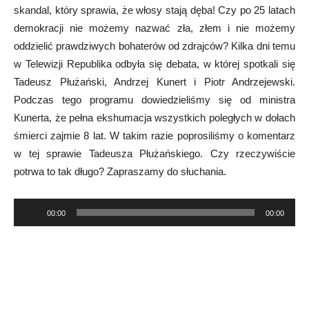
skandal, który sprawia, że włosy stają dęba! Czy po 25 latach
demokracji nie możemy nazwać zła, złem i nie możemy
oddzielić prawdziwych bohaterów od zdrajców? Kilka dni temu
w Telewizji Republika odbyła się debata, w której spotkali się
Tadeusz Płużański, Andrzej Kunert i Piotr Andrzejewski.
Podczas tego programu dowiedzieliśmy się od ministra
Kunerta, że pełna ekshumacja wszystkich poległych w dołach
śmierci zajmie 8 lat. W takim razie poprosiliśmy o komentarz
w tej sprawie Tadeusza Płużańskiego. Czy rzeczywiście
potrwa to tak długo? Zapraszamy do słuchania.
Odtwarzacz
00:00
00:00
plików
dźwiękowych