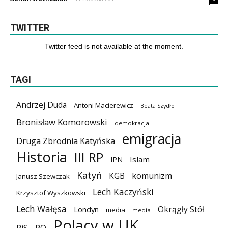
TWITTER
Twitter feed is not available at the moment.
TAGI
Andrzej Duda
Antoni Macierewicz
Beata Szydło
Bronisław Komorowski
demokracja
emigracja
Druga Zbrodnia Katyńska
Historia
III RP
Islam
IPN
Katyń
KGB
komunizm
Janusz Szewczak
Lech Kaczyński
Krzysztof Wyszkowski
Lech Wałęsa
Okrągły Stół
Londyn
media
media
Polacy w UK