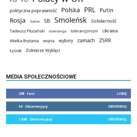
PiS
PO
PRL
Polska
Putin
polityczna poprawność
Smoleńsk
Rosja
SB
Solidarność
Salon
Ukraina
Tadeusz Płużański
tolerancjonizm
tolerancja
zamach
ZSRR
wybory
Wielka Brytania
wojna
Żołnierze Wyklęci
Łysiak
MEDIA SPOŁECZNOŚCIOWE
298
Fani
LUBIĘ
54
Obserwujący
OBSERWUJ
1,848
Obserwujący
OBSERWUJ