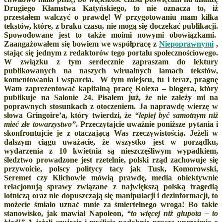
Drugiego Kłamstwa Katyńskiego, to nie oznacza to, iż
przestałem walczyć o prawdę! W przygotowaniu mam kilka
tekstów, które, z braku czasu, nie mogą się doczekać publikacji.
Spowodowane jest to także moimi nowymi obowiązkami.
Zaangażowałem się bowiem we współpracę z
Niepoprawnymi
,
stając się jednym z redaktorów tego portalu społecznościowego.
W związku z tym serdecznie zapraszam do lektury
publikowanych na naszych wirualnych łamach tekstów,
komentowania i wsparcia. W tym miejscu, tu i teraz, pragnę
Wam zaprezentować kapitalną pracę Rolexa – blogera, który
publikuje na Salonie 24. Pisałem już, że nie zależy mi na
poprawnych stosunkach z otoczeniem. Ja naprawdę wierzę w
słowa Gringoire’a, który twierdzi, że
“lepiej być samotnym niż
mieć złe towarzystwo”
. Przeczytajcie uważnie poniższe pytania i
skonfrontujcie je z otaczającą Was rzeczywistością. Jeżeli w
dalszym ciągu uważacie, że wszystko jest w porządku,
wydarzenia z 10 kwietnia są nieszczęśliwym wypadkiem,
śledztwo prowadzone jest rzetelnie, polski rząd zachowuje się
przywoicie, polscy politycy tacy jak Tusk, Komorowski,
Seremet czy Klichowie mówią prawdę, media obiektywnie
relacjonują sprawy związane z największą polską tragedią
lotniczą oraz nie dopuszczają się manipulacji i dezinformacji, to
możecie śmiało uznać mnie za śmiertelnego wroga! Bo takie
stanowisko, jak mawiał Napoleon,
“to więcej niż głupota – to