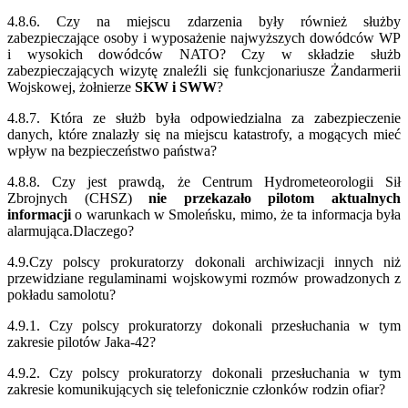
4.8.6. Czy na miejscu zdarzenia były również służby
zabezpieczające osoby i wyposażenie najwyższych dowódców WP
i wysokich dowódców NATO? Czy w składzie służb
zabezpieczających wizytę znaleźli się funkcjonariusze Żandarmerii
Wojskowej, żołnierze
SKW i SWW
?
4.8.7. Która ze służb była odpowiedzialna za zabezpieczenie
danych, które znalazły się na miejscu katastrofy, a mogących mieć
wpływ na bezpieczeństwo państwa?
4.8.8. Czy jest prawdą, że Centrum Hydrometeorologii Sił
Zbrojnych (CHSZ)
nie przekazało pilotom aktualnych
informacji
o warunkach w Smoleńsku, mimo, że ta informacja była
alarmująca.Dlaczego?
4.9.Czy polscy prokuratorzy dokonali archiwizacji innych niż
przewidziane regulaminami wojskowymi rozmów prowadzonych z
pokładu samolotu?
4.9.1. Czy polscy prokuratorzy dokonali przesłuchania w tym
zakresie pilotów Jaka-42?
4.9.2. Czy polscy prokuratorzy dokonali przesłuchania w tym
zakresie komunikujących się telefonicznie członków rodzin ofiar?