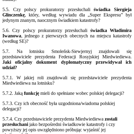
5.5. Czy polscy prokuratorzy przesłuchali
świadka
Siergieja
Glinczenkę
, który, według wywiadu dla „Super Ekspresu” był
jedynym znanym, naocznym świadkiem katastrofy?
5.6. Czy polscy prokuratorzy przesłuchali
świadka
Władimira
Iwanowa
, jednego z pierwszych obecnych na miejscu katastrofy
(według SE)?
5.7. Na lotnisku Smoleńsk-Siewjernyj znajdowali się
przedstawiciele prezydenta Federacji Rosyjskiej Miedwiediewa.
Jaki oficjalny dokument dyplomatyczny przewidywał ich
udział?
5.7.1. W jakiej roli znajdowali się przedstawiciele prezydenta
Miedwiediewa na lotnisku?
5.7.2. Jaką
funkcję
mieli do spełniane wobec polskiej delegacji?
5.7.3. Czy ich obecność była uzgodniona/wiadoma polskiej
delegacji?
5.7.4. Czy przedstawiciele prezydenta Miedwiediewa
zostali
przesłuchani
jako bezpośredni świadkowie katastrofy i czy
powyższy jej opis uwzględniono próbując wyjaśnić jej