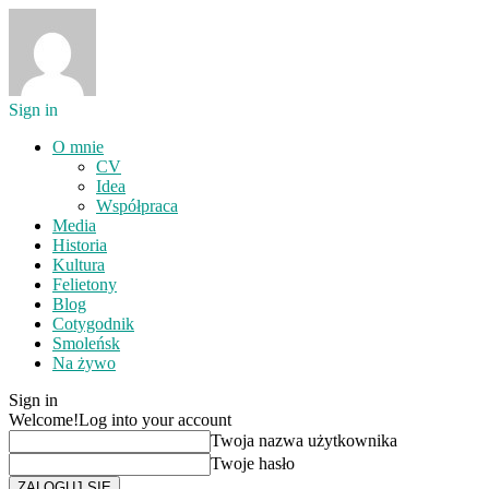
Sign in
O mnie
CV
Idea
Współpraca
Media
Historia
Kultura
Felietony
Blog
Cotygodnik
Smoleńsk
Na żywo
Sign in
Welcome!
Log into your account
Twoja nazwa użytkownika
Twoje hasło