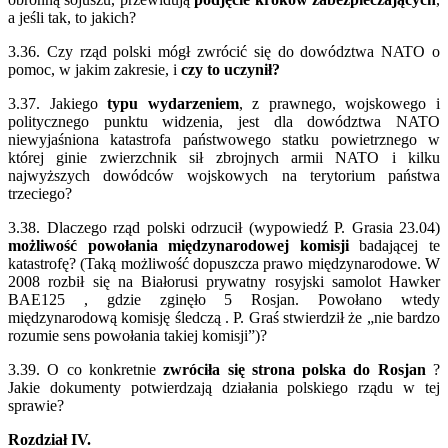
a jeśli tak, to jakich?
3.36. Czy rząd polski mógł zwrócić się do dowództwa NATO o
pomoc, w jakim zakresie, i
czy to uczynił?
3.37. Jakiego
typu wydarzeniem
, z prawnego, wojskowego i
politycznego punktu widzenia, jest dla dowództwa NATO
niewyjaśniona katastrofa państwowego statku powietrznego w
której ginie zwierzchnik sił zbrojnych armii NATO i kilku
najwyższych dowódców wojskowych na terytorium państwa
trzeciego?
3.38. Dlaczego rząd polski odrzucił (wypowiedź P. Grasia 23.04)
możliwość powołania
międzynarodowej komisji
badającej te
katastrofę? (Taką możliwość dopuszcza prawo międzynarodowe. W
2008 rozbił się na Białorusi prywatny rosyjski samolot Hawker
BAE125 , gdzie zginęło 5 Rosjan. Powołano wtedy
międzynarodową komisję śledczą . P. Graś stwierdził że „nie bardzo
rozumie sens powołania takiej komisji”)?
3.39. O co konkretnie
zwróciła się strona polska do Rosjan
?
Jakie dokumenty potwierdzają działania polskiego rządu w tej
sprawie?
Rozdział IV.