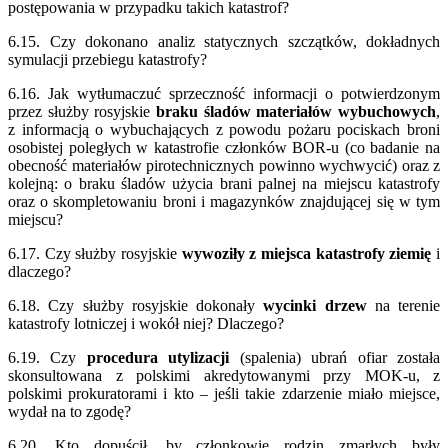
postępowania w przypadku takich katastrof?
6.15. Czy dokonano analiz statycznych szczątków, dokładnych
symulacji przebiegu katastrofy?
6.16. Jak wytłumaczuć sprzeczność informacji o potwierdzonym
przez służby rosyjskie
braku śladów materiałów wybuchowych
,
z informacją o wybuchających z powodu pożaru pociskach broni
osobistej poległych w katastrofie członków BOR-u (co badanie na
obecność materiałów pirotechnicznych powinno wychwycić) oraz z
kolejną: o braku śladów użycia brani palnej na miejscu katastrofy
oraz o skompletowaniu broni i magazynków znajdującej się w tym
miejscu?
6.17. Czy służby rosyjskie
wywoziły z miejsca katastrofy ziemię
i
dlaczego?
6.18. Czy służby rosyjskie dokonały
wycinki drzew
na terenie
katastrofy lotniczej i wokół niej? Dlaczego?
6.19. Czy
procedura utylizacji
(spalenia) ubrań ofiar została
skonsultowana z polskimi akredytowanymi przy MOK-u, z
polskimi prokuratorami i kto – jeśli takie zdarzenie miało miejsce,
wydał na to zgodę?
6.20. Kto dopuścił, by członkowie rodzin zmarłych były