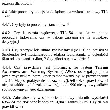
przekaz dla pilotów?
4.4. Jakie procedury podejścia do lądowania wykonał rządowy TU-
154?
4.4.1. Czy były to procedury standardowe?
4.4.2. Czy katastrofa rządowego TU-154 nastąpiła w trakcie
procedury lądowania, czy w trakcie zniżania się na wysokość
decyzyjną?
4.4.3. Czy rzeczywiście
układ radiolatarnii
(MDB) na lotnisku w
Smoleńsku był niestandardowy (dalsza radiolatarnia w odległości
6km od pasa zamiast 4km) ? Czy piloci o tym wiedzieli?
4.4.4. Czy prawdziwa jest informacja, że system
Terrain
Awareness and Warning System (TAWS)
, ostrzegający pilota
przed zbyt niskim lotem, który zamontowany był w prezydenckim
TU-154M, jest praktycznie niezawodny(jeżeli działa prawidłowo i
nie jest zakłócany lub zablokowany), a od 1990 nie było wypadków
spowodowanych jego działaniem?
4.4.5. Zainstalowany w samolocie radarowy
miernik wysokości
RW-5M
ma dokładność pomiaru 0,8m i zakres 750m. Czy działał
prawidłowo ?