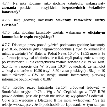
4.7.4. Na jaką godzinę, jako godzinę katastrofy,
wskazywały
zeznania
polskich i rosyjskich,
bezpośrednich świadków
katastrofy
?
4.7.5. Jaką godzinę katastrofy
wskazały ratownicze służby
rosyjskie
?
4.7.6. Jaka godzina katastrofy została wskazana
w oficjalnym
komunikacie rządu rosyjskiego?
4.7.7. Dlaczego przez ponad tydzień podawano godzinę katastrofy
jako 8.56, podczas gdy (najprawdopodobniej) było to kilkanaście
minut wcześniej? W. Bater w Polsat News 10.04 o 18.55 mówił, że
„informację otrzymał telefonicznie o 8.4, czyli praktycznie 4 minuty
po katastrofie”. Linia energetyczna została zerwana o 8.39.54. Min.
Szojgu w raporcie dla W. Putina 10.04 powiedział, że samolot
zniknął z radarów o 10.50 (czyli 8.50 czasu polskiego) . Skąd te 10
minut różnicy? – GW na swojej stronie internetowej pierwszą
informację opublikowała o 8.38?
4.7.8. Krótko przed katastrofą Tu-154 próbował lądować w
Smoleńsku rosyjski Ił-76 . Wg . W. Cegielskiego z TVP Ił-76
prawie dotknął pasa ale jednak nie udało się wylądować i odleciał .
Co o tym wiadomo ? Dlaczego Ił nie mógł wylądować ? Są też
relacje wskazujące , że Ił podchodził do lądowania w tym samym