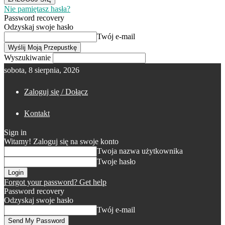
Nie pamiętasz hasła?
Password recovery
Odzyskaj swoje hasło
Twój e-mail
Wyszukiwanie
sobota, 8 sierpnia, 2026
Zaloguj się / Dołącz
Kontakt
Sign in
Witamy! Zaloguj się na swoje konto
Twoja nazwa użytkownika
Twoje hasło
Forgot your password? Get help
Password recovery
Odzyskaj swoje hasło
Twój e-mail