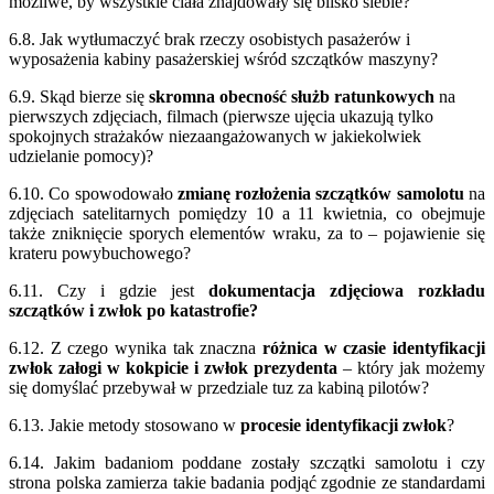
możliwe, by wszystkie ciała znajdowały się blisko siebie?
6.8. Jak wytłumaczyć brak rzeczy osobistych pasażerów i
wyposażenia kabiny pasażerskiej wśród szczątków maszyny?
6.9. Skąd bierze się
skromna obecność służb ratunkowych
na
pierwszych zdjęciach, filmach (pierwsze ujęcia ukazują tylko
spokojnych strażaków niezaangażowanych w jakiekolwiek
udzielanie pomocy)?
6.10. Co spowodowało
zmianę rozłożenia szczątków samolotu
na
zdjęciach satelitarnych pomiędzy 10 a 11 kwietnia, co obejmuje
także zniknięcie sporych elementów wraku, za to – pojawienie się
krateru powybuchowego?
6.11. Czy i gdzie jest
dokumentacja zdjęciowa rozkładu
szczątków i zwłok po katastrofie?
6.12. Z czego wynika tak znaczna
różnica w czasie identyfikacji
zwłok załogi w kokpicie i zwłok prezydenta
– który jak możemy
się domyślać przebywał w przedziale tuz za kabiną pilotów?
6.13. Jakie metody stosowano w
procesie identyfikacji zwłok
?
6.14. Jakim badaniom poddane zostały szczątki samolotu i czy
strona polska zamierza takie badania podjąć zgodnie ze standardami