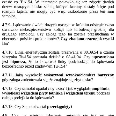
czasie co Tu-154. W internecie pojawiło się też zdjęcie dwóch
drzew rosnących blisko siebie, których korony zostały ścięte pod
rożnym kątem: nie mogły być więc uszkodzone przez ten sam
samolot .
4.7.9. Lądowanie dwóch dużych maszyn w krótkim odstępie czasu
stwarzało niebezpieczeństwo kolizji lub turbulencji groźnej dla
drugiego samolotu. Czy załoga tego Iła została przesłuchana w
obecności polskich prokuratorów?
Czy zbadano czarne skrzynki
Iła?
4.7.10. Linia energetyczna została przerwana o 08.39.54 a czarna
skrzynka Tu-154 przestała działać o 08.41.04. Czy
uprawniona
jest hipoteza
, że to Ił zerwał linię, podchodząc do lądowania
bezpośrednio przed rządowym Tu-154?
4.7.11. Jaką wysokość
wskazywał wysokościomierz baryczny
gdy załoga zorientowała się, że znajduje się zbyt nisko?
4.7.12. Czy samolot opadał cały czas? I jak wyglądała
amplituda
wysokości względem płyty lotniska i względem terenu
podczas
całego podejścia do lądowania?
4.7.13. Czy Samolot został
przeciągnięty?
4.8. Czy na miejscu zdarzenia
pojawili się
tuż po nim