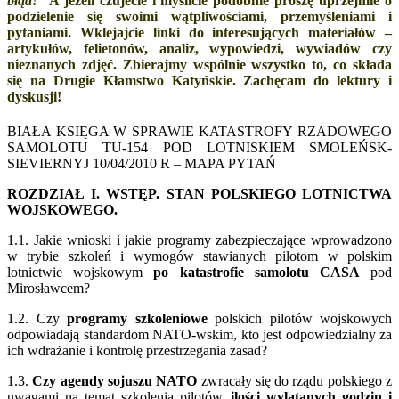
błąd!”
A jeżeli czujecie i myślicie podobnie proszę uprzejmie o
podzielenie się swoimi wątpliwościami, przemyśleniami i
pytaniami. Wklejajcie linki do interesujących materiałów –
artykułów, felietonów, analiz, wypowiedzi, wywiadów czy
nieznanych zdjęć. Zbierajmy wspólnie wszystko to, co składa
się na Drugie Kłamstwo Katyńskie. Zachęcam do lektury i
dyskusji!
BIAŁA KSIĘGA W SPRAWIE KATASTROFY RZADOWEGO
SAMOLOTU TU-154 POD LOTNISKIEM SMOLEŃSK-
SIEVIERNYJ 10/04/2010 R – MAPA PYTAŃ
ROZDZIAŁ I. WSTĘP. STAN POLSKIEGO LOTNICTWA
WOJSKOWEGO.
1.1. Jakie wnioski i jakie programy zabezpieczające wprowadzono
w trybie szkoleń i wymogów stawianych pilotom w polskim
lotnictwie wojskowym
po katastrofie samolotu CASA
pod
Mirosławcem?
1.2. Czy
programy szkoleniowe
polskich pilotów wojskowych
odpowiadają standardom NATO-wskim, kto jest odpowiedzialny za
ich wdrażanie i kontrolę przestrzegania zasad?
1.3.
Czy agendy sojuszu NATO
zwracały się do rządu polskiego z
uwagami na temat szkolenia pilotów,
ilości wylatanych godzin i