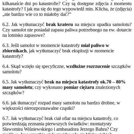
kilkanaście dni po katastrofie? Czy są dostępne zdjęcia z momentu
katastrofy? I jak ma się do tego wypowiedź min. Klicha, że (zdjęcia)
„nie bardzo wie co to miałoby dać?”
6.2. Jak wytłumaczyć
brak krateru
na miejscu upadku samolotu?
Czy samolot nie posiadał zapasu paliwa potrzebnego na ew. dotarcie
na lotnisko zapasowe?
6.3. Jeśli samolot w momencie katastrofy
miał paliwo w
zbiornikach
, jak wytłumaczyć brak eksplozji w momencie
katastrofy?
6.4. Skąd wzięło się specyficzne,
wzdłużne rozrzucenie
szczątków
samolotu?
6.5. Jak wytłumaczyć
brak na miejscu katastrofy ok.70 – 80%
masy samolotu
; czy wykonano
pomiar ciężaru
znalezionych
szczątków?
6.6. jak tłumaczyć rozpad masy samolotu na bardzo drobne, w
większości nierozpoznawalne cząstki?
6.7. Jak wytłumaczyć brak ciał ofiar na miejscu katastrofy, co
potwierdzają zeznania pierwszych świadków: montażysty
Sławomira Wiśniewskiego i ambasadora Jerzego Bahra? Czy