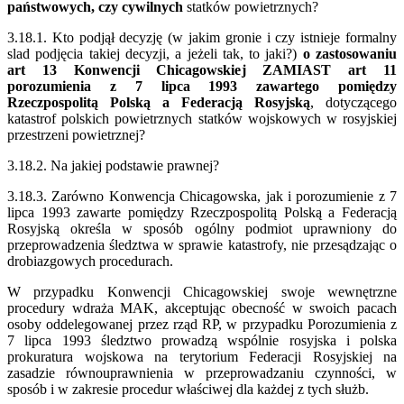
państwowych, czy cywilnych
statków powietrznych?
3.18.1. Kto podjął decyzję (w jakim gronie i czy istnieje formalny
slad podjęcia takiej decyzji, a jeżeli tak, to jaki?)
o zastosowaniu
art 13 Konwencji Chicagowskiej ZAMIAST art 11
porozumienia z 7 lipca 1993
zawartego pomiędzy
Rzeczpospolitą Polską a Federacją Rosyjską
, dotyczącego
katastrof polskich powietrznych statków wojskowych w rosyjskiej
przestrzeni powietrznej?
3.18.2. Na jakiej podstawie prawnej?
3.18.3. Zarówno Konwencja Chicagowska, jak i porozumienie z 7
lipca 1993 zawarte pomiędzy Rzeczpospolitą Polską a Federacją
Rosyjską określa w sposób ogólny podmiot uprawniony do
przeprowadzenia śledztwa w sprawie katastrofy, nie przesądzając o
drobiazgowych procedurach.
W przypadku Konwencji Chicagowskiej swoje wewnętrzne
procedury wdraża MAK, akceptując obecność w swoich pacach
osoby oddelegowanej przez rząd RP, w przypadku Porozumienia z
7 lipca 1993 śledztwo prowadzą wspólnie rosyjska i polska
prokuratura wojskowa na terytorium Federacji Rosyjskiej na
zasadzie równouprawnienia w przeprowadzaniu czynności, w
sposób i w zakresie procedur właściwej dla każdej z tych służb.