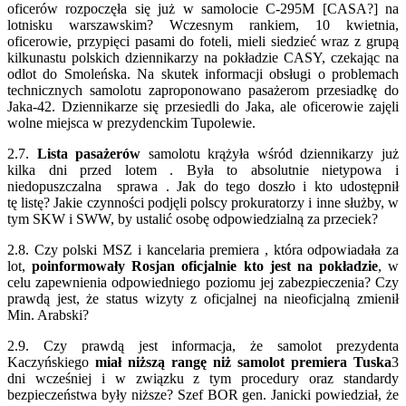
oficerów rozpoczęła się już w samolocie C-295M [CASA?] na
lotnisku warszawskim? Wczesnym rankiem, 10 kwietnia,
oficerowie, przypięci pasami do foteli, mieli siedzieć wraz z grupą
kilkunastu polskich dziennikarzy na pokładzie CASY, czekając na
odlot do Smoleńska. Na skutek informacji obsługi o problemach
technicznych samolotu zaproponowano pasażerom przesiadkę do
Jaka-42. Dziennikarze się przesiedli do Jaka, ale oficerowie zajęli
wolne miejsca w prezydenckim Tupolewie.
2.7.
Lista pasażerów
samolotu krążyła wśród dziennikarzy już
kilka dni przed lotem . Była to absolutnie nietypowa i
niedopuszczalna sprawa . Jak do tego doszło i kto udostępnił
tę listę? Jakie czynności podjęli polscy prokuratorzy i inne służby, w
tym SKW i SWW, by ustalić osobę odpowiedzialną za przeciek?
2.8. Czy polski MSZ i kancelaria premiera , która odpowiadała za
lot,
poinformowały Rosjan oficjalnie kto jest na pokładzie
, w
celu zapewnienia odpowiedniego poziomu jej zabezpieczenia? Czy
prawdą jest, że status wizyty z oficjalnej na nieoficjalną zmienił
Min. Arabski?
2.9. Czy prawdą jest informacja, że samolot prezydenta
Kaczyńskiego
miał niższą rangę niż samolot premiera Tuska
3
dni wcześniej i w związku z tym procedury oraz standardy
bezpieczeństwa były niższe? Szef BOR gen. Janicki powiedział, że