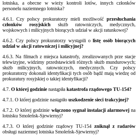
lotniska, a obecne w wieży kontroli lotów, innych członków
personelu naziemnego lotniska?
4.6.1. Czy polscy prokuratorzy mieli możliwość
przesłuchania
członków rosyjskich
służb ratowniczych, medycznych,
wojskowych i milicyjnych biorących udział w akcji ratunkowej?
4.6.2. Czy polscy prokuratorzy wystąpili o
listę osób biorących
udział w akcji ratowniczej i milicyjnej?
4.6.3. Na filmach z miejsca katastrofy, zrealizowanych prze stacje
telewizyjne, widzimy przedstawicieli różnych służb mundurowych;
służb milicyjnych, ratowniczych, medycznych. Czy polscy
prokuratorzy dokonali identyfikacji tych osób bądź mają wiedzę od
prokuratury rosyjskiej o takiej identyfikacji?
4.7.
O której godzinie
nastąpiła
katastrofa rządowego TU-154?
4.7.1. O której godzinie nastąpiło
uszkodzenie sieci trakcyjnej?
4.7.2. O której godzinie
włączono sygnał instalacji alarmowej
na
lotnisku Smoleńsk-Sjewiernyj?
4.7.3. O której godzinie rządowy TU-154
zniknął z radarów
obsługi naziemnej lotniska Smoleńsk-Sjewiernyj?