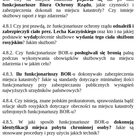
funkcjonariusze Biura Ochrony Rządu
, jakie czynności i
zabezpieczenia dokonali na miejscu katastrofy? Czy istnieje
służbowy raport z tego zdarzenia?
4.8.1 Czy jest prawdą, że funkcjonariusze ochrony rządu
odnaleźli i
zabezpieczyli ciało prez. Lecha Kaczyńskiego
oraz kto i na jakiej
podstawie
wydał
polecenie służbowe
wydania tego ciała służbom
rosyjskim
? Jakim służbom?
4.8.2. Czy funkcjonariusze BOR-u
posługiwali się bronią
palną
podczas wykonywania obowiązków służbowych na miejscu
zdarzenia i w jakim celu?
4.8.3.
Ilu funkcjonariuszy BOR
-u dokonywało zabezpieczenia
miejsca katastrofy? Jakie są standardy dotyczące minimalnej ilości
funkcjonariuszy przy zabezpieczaniu publicznych wystąpień
najwyższych urzędników państwowych?
4.8.4. Czy istnieją, znane polskim prokuratorom, sprawozdania bądź
relacje służb rosyjskich dotyczące obecności na miejscu katastrofy
uzbrojonych funkcjonariuszy BOR-u?
4.8.5. W jaki sposób funkcjonariusze BOR-u
dokonują
identyfikacji miejsca pobytu chronionej osoby?
Jakie są
stosowane procedury i przy użyciu jakich technik?