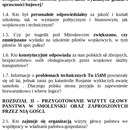
sprawności bojowej
?
1.4. Kto był
personalnie odpowiedzialny
za jakość i kształt
szkolenia, tak w wymiarze politycznym i finansowym, jak
wojskowym i technicznym?
1.5. Czy po tragedii pod Mirosławcem
zwiększano, czy
zmniejszano
wydatki na szkolenie pilotów wojskowych, w tym
pilotów 36 spec pułku?
1.6. Kto
konstytucyjnie odpowiada
za stan polskich sił zbrojnych,
bezpieczeństwo osób obsługiwanych przez wojskowe służby
transportowe?
1.7. Informacje o
problemach technicznych Tu-154M
powtarzały
się od lat, jednak zaraz po katastrofie Rosjanie wykluczyli awarię
samolotu . Dlaczego polska strona przyjęła to zapewnienie
bezwarunkowo i wbrew logice?
ROZDZIAŁ II – PRZYGOTOWANIE WIZYTY GŁOWY
PAŃSTWA W SMOLEŃSKU ORAZ ZAPROSZONYCH
PRZEZ NIĄ GOŚCI.
2.1. Kto
zajmuje się organizacją
wizyty głowy państwa we
współpracy w władzami państwa-gospodarza?