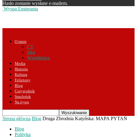
Hasło zostanie wysłane e-mailem.
Wyspa Emigranta
O mnie
CV
Idea
Współpraca
Media
Historia
Kultura
Felietony
Blog
Cotygodnik
Smoleńsk
Na żywo
Strona główna
Blog
Druga Zbrodnia Katyńska: MAPA PYTAŃ
Blog
Polityka