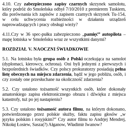
4.10. Czy
zabezpieczono zapisy czarnych
skrzynek samolotu,
który podróż do Smoleńska odbył 7/10/2010 z premierem Tuskiem,
dla porównania ich zapisów z zapisem czarnych skrzynek Tu-154,
w celu uchwycenia rozbieżności w działaniu urządzeń
naprowadzających i pracy obsługi wieży?
4.11.Czy w 36 spec-pułku zabezpieczono „
pamięć” autopilota
–
mapę lotniska w Smoleńsku wraz ze wszystkimi danymi?
ROZDZIAŁ V. NAOCZNI ŚWIADKOWIE
5.1. Na lotnisku była
grupa osób z Polski
oczekująca na samolot
(dyplomaci, kierowcy, ochrona). Oni byli jednymi z pierwszych i
bezpośrednich świadków. Czy polscy prokuratorzy posiadają
pełna
listę obecnych na miejscu zdarzenia
, bądź w jego pobliżu, osób, i
czy zostały one przesłuchane na okoliczność zdarzenia?
5.2. Czy ustalono tożsamość wszystkich osób, które dokonały
amatorskiego zapisu elektronicznego obrazu i dźwięku z miejsca
katastrofy, tuż po jej nastapieniu?
5.3. Czy ustalono
tożsamość autora filmu
, na którym dokonano,
potwierdzonego przez polskie służby, faktu zapisu głosów „w
języku polskim i rosyjskim?” Czy autor filmu to Andrjej Mendrej,
Nikołaj Łosiew, Sasza(?) Ałganow, Władimir Iwanow?