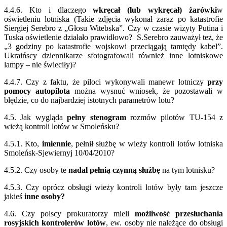
4.4.6. Kto i dlaczego
wkręcał (lub wykręcał) żarówki
w
oświetleniu lotniska (Takie zdjęcia wykonał zaraz po katastrofie
Siergiej Serebro z „Głosu Witebska”. Czy w czasie wizyty Putina i
Tuska oświetlenie działało prawidłowo? S.Serebro zauważył też, że
„3 godziny po katastrofie wojskowi przeciągają tamtędy kabel”.
Ukraińscy dziennikarze sfotografowali również inne lotniskowe
lampy – nie świeciły)?
4.4.7. Czy z faktu, że piloci wykonywali manewr lotniczy
przy
pomocy autopilota
można wysnuć wniosek, że pozostawali w
błędzie, co do najbardziej istotnych parametrów lotu?
4.5. Jak wygląda
pełny stenogram
rozmów pilotów TU-154 z
wieżą kontroli lotów w Smoleńsku?
4.5.1. Kto,
imiennie
, pełnił służbę w wieży kontroli lotów lotniska
Smoleńsk-Sjewiernyj 10/04/2010?
4.5.2. Czy osoby te
nadal pełnią czynną służbę
na tym lotnisku?
4.5.3. Czy oprócz obsługi wieży kontroli lotów były tam jeszcze
jakieś
inne osoby?
4.6. Czy polscy prokuratorzy mieli
możliwość przesłuchania
rosyjskich kontrolerów lotów
, ew. osoby nie należące do obsługi