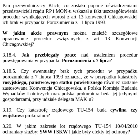
Pan przewodniczący Klich, co zostało poparte oświadczeniami
przedstawicieli rządu RP i MON-u wskazał a fakt uszczegółowienia
procedur wynikających wprost z art 13 konwencji Chicagowskiej
ich brak w przypadku Porozumienia z 11 lipca 1993.
W jakim akcie prawnym
można znaleźć szczegółowe
opracowanie procedur związanych z art 13 Konwencji
Chicagowskiej?
3.18.4.
Jak przebiegały prace
nad ustaleniem procedur
powstępowania w przypadku
Porozumienia z 7 lipca
?
3.18.5. Czy ewentualny brak tych procedur w przypadku
porozumienia z 7 liupca 1993 oznacza, że w przypadku katastrofy
rosyjskiego, państwowego statku powietrznego
również zostanie
zastosowana Konwencja Chicagowska, a Polska Komisja Badania
Wypadków Lotniczych oraz polska prokuratura będą jej jedynymi
gospodarzami, przy udziale delegata MAK-u?
3.19. Czy katastrofę rządowego TU-154 bada
cywilna czy
wojskowa
prokuratura?
3.20. W jakim zakresie lot rządowego TU-154 10/04/2010
ochraniały służby:
SWW i SKW
i jakie były efekty tej ochrony?