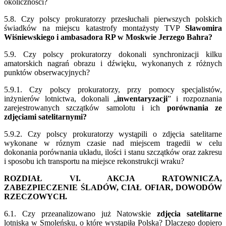
okoliczności?
5.8. Czy polscy prokuratorzy przesłuchali pierwszych polskich
świadków na miejscu katastrofy montażysty TVP
Sławomira
Wiśniewskiego i ambasadora RP w Moskwie Jerzego Bahra?
5.9. Czy polscy prokuratorzy dokonali synchronizacji kilku
amatorskich nagrań obrazu i dźwięku, wykonanych z różnych
punktów obserwacyjnych?
5.9.1. Czy polscy prokuratorzy, przy pomocy specjalistów,
inżynierów lotnictwa, dokonali „
inwentaryzacji
” i rozpoznania
zarejestrowanych szczątków samolotu i ich
porównania ze
zdjęciami satelitarnymi?
5.9.2. Czy polscy prokuratorzy wystąpili o zdjęcia satelitarne
wykonane w róznym czasie nad miejscem tragedii w celu
dokonania porównania układu, ilości i stanu szczątków oraz zakresu
i sposobu ich transportu na miejsce rekonstrukcji wraku?
ROZDIAŁ VI. AKCJA RATOWNICZA,
ZABEZPIECZENIE ŚLADÓW, CIAŁ OFIAR, DOWODÓW
RZECZOWYCH.
6.1. Czy przeanalizowano już Natowskie
zdjęcia satelitarne
lotniska w Smoleńsku, o które wystąpiła Polska? Dlaczego dopiero