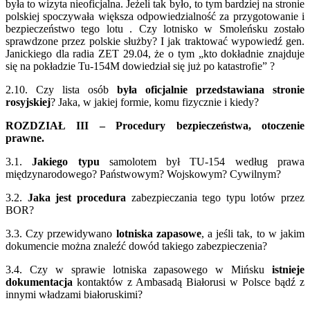
była to wizyta nieoficjalna. Jeżeli tak było, to tym bardziej na stronie
polskiej spoczywała większa odpowiedzialność za przygotowanie i
bezpieczeństwo tego lotu . Czy lotnisko w Smoleńsku zostało
sprawdzone przez polskie służby? I jak traktować wypowiedź gen.
Janickiego dla radia ZET 29.04, że o tym „kto dokładnie znajduje
się na pokładzie Tu-154M dowiedział się już po katastrofie” ?
2.10. Czy lista osób
była oficjalnie przedstawiana stronie
rosyjskiej
? Jaka, w jakiej formie, komu fizycznie i kiedy?
ROZDZIAŁ III – Procedury bezpieczeństwa, otoczenie
prawne.
3.1.
Jakiego typu
samolotem był TU-154 według prawa
międzynarodowego? Państwowym? Wojskowym? Cywilnym?
3.2.
Jaka jest procedura
zabezpieczania tego typu lotów przez
BOR?
3.3. Czy przewidywano
lotniska zapasowe
, a jeśli tak, to w jakim
dokumencie można znaleźć dowód takiego zabezpieczenia?
3.4. Czy w sprawie lotniska zapasowego w Mińsku
istnieje
dokumentacja
kontaktów z Ambasadą Białorusi w Polsce bądź z
innymi władzami białoruskimi?