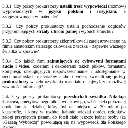
5.3.1. Czy polscy prokuratorzy
ustalili treść wypowiedzi
(rozmów)
wypowiadanych w
języku polskim i rosyjskim
, a
zarejestrowanych w materiale?
5.3.2. Czy polscy prokuratorzy ustalili pochodzenie odgłosów
przypominających
strzały z broni palnej i
wybuch śmiechu?
5.3.3. Czy polscy prokuratorzy zidentyfikowali zarejestrowanego na
filmie amatorskim starszego człowieka z teczka – zapewne ważnego
świadka w sprawie?
5.3.4. Do jakich firm
zajmujących się cyfrowymi formatami
audio i video
, koderami i dekoderami takich plików, formatami
kompresji; obsługujących rozpowszechnianie i udostępnianie w
sieci amatorskich materiałów audio i video, zwrócili
się polscy
prokuratorzy
w celu uzyskania materiału o najwyższej możliwej
zawartości informacji?
5.4. Czy polscy prokuratorzy
przesłuchali świadka Nikołaja
Łosiewa,
emerytowanego pilota wojskowego, właściciela położonej
obok lotniska działki, który był na miejscu w 20 minut po
katastrofie, i który w rozbitej kabinie widział oprócz członków
załogi przypiętych pasami do foteli ciało jeszcze jednej osoby (za
„Gazetą Wyborczą” powołującą się na wypowiedź dla Polskiego
Radia)?