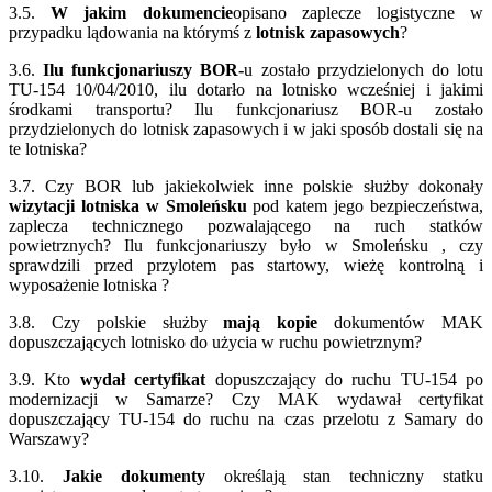
3.5.
W jakim dokumencie
opisano zaplecze logistyczne w
przypadku lądowania na którymś z
lotnisk zapasowych
?
3.6.
Ilu funkcjonariuszy BOR-
u zostało przydzielonych do lotu
TU-154 10/04/2010, ilu dotarło na lotnisko wcześniej i jakimi
środkami transportu? Ilu funkcjonariusz BOR-u zostało
przydzielonych do lotnisk zapasowych i w jaki sposób dostali się na
te lotniska?
3.7. Czy BOR lub jakiekolwiek inne polskie służby dokonały
wizytacji lotniska w Smoleńsku
pod katem jego bezpieczeństwa,
zaplecza technicznego pozwalającego na ruch statków
powietrznych? Ilu funkcjonariuszy było w Smoleńsku , czy
sprawdzili przed przylotem pas startowy, wieżę kontrolną i
wyposażenie lotniska ?
3.8. Czy polskie służby
mają kopie
dokumentów MAK
dopuszczających lotnisko do użycia w ruchu powietrznym?
3.9. Kto
wydał certyfikat
dopuszczający do ruchu TU-154 po
modernizacji w Samarze? Czy MAK wydawał certyfikat
dopuszczający TU-154 do ruchu na czas przelotu z Samary do
Warszawy?
3.10.
Jakie dokumenty
określają stan techniczny statku