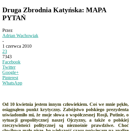
Druga Zbrodnia Katyńska: MAPA
PYTAŃ
Przez
Adrian Wachowiak
-
1 czerwca 2010
23
7343
Facebook
Twitter
Google+
Pinterest
WhatsApp
Od 10 kwietnia jestem innym człowiekiem. Coś we mnie pękło,
osiągnąłem punkt krytyczny. Zabójstwo polskiego prezydenta
uświadomiło mi, że moje słowa o współczesnej Rosji, Putinie, o
sytuacji geopolitycznej naszej Ojczyzny, a także o polskiej
rzeczywistości politycznej są nieznośnie prawdziwe. Choć
chwilowo mało piszę, bo większość czasu poświęcam na analizę