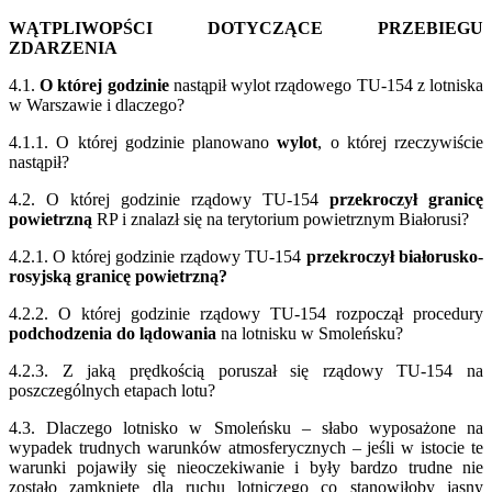
WĄTPLIWOPŚCI DOTYCZĄCE PRZEBIEGU
ZDARZENIA
4.1.
O której godzinie
nastąpił wylot rządowego TU-154 z lotniska
w Warszawie i dlaczego?
4.1.1. O której godzinie planowano
wylot
, o której rzeczywiście
nastąpił?
4.2. O której godzinie rządowy TU-154
przekroczył granicę
powietrzną
RP i znalazł się na terytorium powietrznym Białorusi?
4.2.1. O której godzinie rządowy TU-154
przekroczył białorusko-
rosyjską granicę powietrzną?
4.2.2. O której godzinie rządowy TU-154 rozpoczął procedury
podchodzenia do lądowania
na lotnisku w Smoleńsku?
4.2.3. Z jaką prędkością poruszał się rządowy TU-154 na
poszczególnych etapach lotu?
4.3. Dlaczego lotnisko w Smoleńsku – słabo wyposażone na
wypadek trudnych warunków atmosferycznych – jeśli w istocie te
warunki pojawiły się nieoczekiwanie i były bardzo trudne nie
zostało zamknięte dla ruchu lotniczego co stanowiłoby jasny