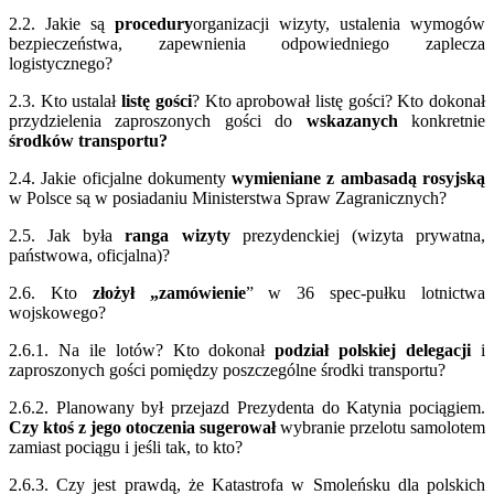
2.2. Jakie są
procedury
organizacji wizyty, ustalenia wymogów
bezpieczeństwa, zapewnienia odpowiedniego zaplecza
logistycznego?
2.3. Kto ustalał
listę gości
? Kto aprobował listę gości? Kto dokonał
przydzielenia zaproszonych gości do
wskazanych
konkretnie
środków transportu?
2.4. Jakie oficjalne dokumenty
wymieniane z ambasadą rosyjską
w Polsce są w posiadaniu Ministerstwa Spraw Zagranicznych?
2.5. Jak była
ranga wizyty
prezydenckiej (wizyta prywatna,
państwowa, oficjalna)?
2.6. Kto
złożył „zamówienie
” w 36 spec-pułku lotnictwa
wojskowego?
2.6.1. Na ile lotów? Kto dokonał
podział polskiej delegacji
i
zaproszonych gości pomiędzy poszczególne środki transportu?
2.6.2. Planowany był przejazd Prezydenta do Katynia pociągiem.
Czy ktoś z jego otoczenia sugerował
wybranie przelotu samolotem
zamiast pociągu i jeśli tak, to kto?
2.6.3. Czy jest prawdą, że Katastrofa w Smoleńsku dla polskich