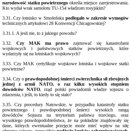
narodowość statku powietrznego
określa miejsce zarejestrowania.
Kto wydał wrak samolotu TU-154 władzom rosyjskim?
3.31. Czy lotnisko w Smoleńsku
podlegało w zakresie wymogów
technicznych artykułowi 28 Konwencji Chicagowskiej?
3.31.1. A jesli nie, to z jakiego powodu?
3.32.
Czy MAK ma prawo
zajmować się katastrofami
wojskowych i państwowych statków powietrznych, które
wydarzyły się na lotniskach wojskowych?
3.33. Czy MAK certyfikuje wojskowe lotniska i wojskowe statki
powietrzne?
3.34. Czy o
prawdopodobnej śmierci zwierzchnika sił zbrojnych
jednej z armii NATO, o raz kilku wysokich stopniem
dowódców NATO
, rząd polski powiadomił władze sojuszu o
zdarzenia, i jeśli, to kiedy to się stało?
3.35. Czy procedury Natowskie, w przypadku katastrofy statku
powietrznego i prawdopodobnej śmierci wysokich rangą
dowódców Sojuszu na terytorium państwa trzeciego, oraz
wysokiego prawdopodobieństwa, że na pokładzie znajdowały się
dane, których ewentualne przejęcie może mieć wpływ na siłę
obronną sojuszu, przewidują
podjęcie kroków zabezpieczających
,