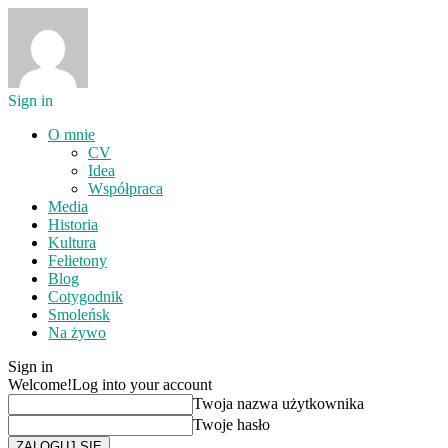
Sign in
O mnie
CV
Idea
Współpraca
Media
Historia
Kultura
Felietony
Blog
Cotygodnik
Smoleńsk
Na żywo
Sign in
Welcome!
Log into your account
Twoja nazwa użytkownika
Twoje hasło