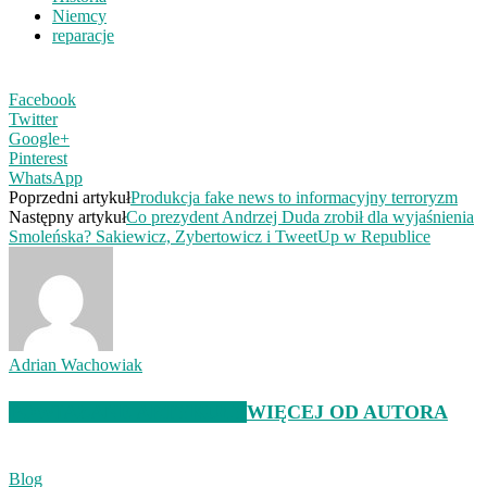
Niemcy
reparacje
Facebook
Twitter
Google+
Pinterest
WhatsApp
Poprzedni artykuł
Produkcja fake news to informacyjny terroryzm
Następny artykuł
Co prezydent Andrzej Duda zrobił dla wyjaśnienia
Smoleńska? Sakiewicz, Zybertowicz i TweetUp w Republice
Adrian Wachowiak
POWIĄZANE ARTYKUŁY
WIĘCEJ OD AUTORA
Blog