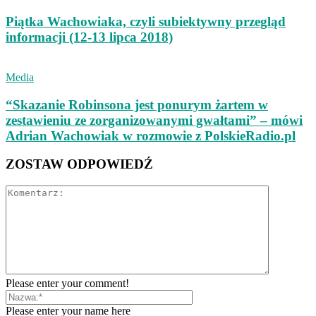
Piątka Wachowiaka, czyli subiektywny przegląd
informacji (12-13 lipca 2018)
Media
“Skazanie Robinsona jest ponurym żartem w
zestawieniu ze zorganizowanymi gwałtami” – mówi
Adrian Wachowiak w rozmowie z PolskieRadio.pl
ZOSTAW ODPOWIEDŹ
Please enter your comment!
Please enter your name here