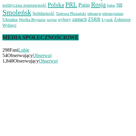
PRL
Rosja
Polska
Putin
SB
polityczna poprawność
Salon
Smoleńsk
Solidarność
Tadeusz Płużański
tolerancjonizm
tolerancja
zamach
ZSRR
Ukraina
Wielka Brytania
wojna
wybory
Łysiak
Żołnierze
Wyklęci
MEDIA SPOŁECZNOŚCIOWE
298
Fani
Lubię
54
Obserwujący
Obserwuj
1,848
Obserwujący
Obserwuj