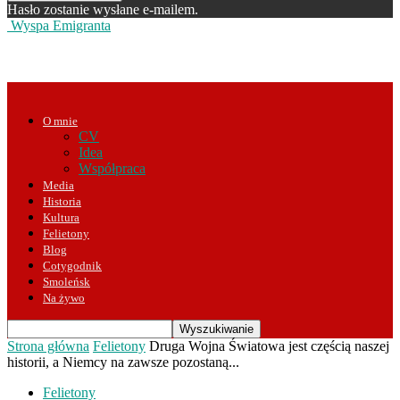
Hasło zostanie wysłane e-mailem.
Wyspa Emigranta
O mnie
CV
Idea
Współpraca
Media
Historia
Kultura
Felietony
Blog
Cotygodnik
Smoleńsk
Na żywo
Strona główna
Felietony
Druga Wojna Światowa jest częścią naszej
historii, a Niemcy na zawsze pozostaną...
Felietony