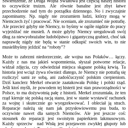
Stwierdzenie, że Druga Wojna Światowa jest częścią naszej historii
to oczywiście truizm. Ale równie banalne jest zbyt łatwe
przechodzenie nad tym do porządku dziennego. No i zwyczajnie
zapominamy. Np. nigdy nie zrozumiem ludzi, którzy mogą w
Niemczech żyć i pracować. Nie oceniam, ale zrozumieć nie potrafię.
Ale przecież gdyby nie Niemcy, to byśmy w ogóle nigdzie do pracy
wyjeżdżać nie musieli. A może gdyby Niemcy uregulowali swój
dług za niewyobrażalne ludobójstwo i gigantyczną grabież, choć tak
naprawdę nigdy nie będą w stanie odkupić swoich win, to nie
musielibyśmy jeździć na “roboty”?
Może to zabrzmi niedorzecznie, ale wojna nas Polaków… łączy.
Każdy z nas ma jakieś wspomnienia, słyszał potworne relacje,
widzał zdjęcia, czy odwiedział miejsca skąpane polską krwią. Ta
historia jest wciąż żywa również dlatego, że Niemcy nie potrafią się
rozliczyć sami ze sobą, ani zadośćuczynić polskim cierpieniom.
Dziś kanclerz Merkel otwarcie zaatakowała Polskę i polski rząd.
Jeśli ktoś myśli, że powodem tej histerii jest stan praworządności w
Polsce, to ma dożywotnią pałę z historii. Merkel zrozumiała, że ten
rząd kieruje się polską racją stanu, jest w stanie wystawić rachunek
za wojnę i skutecznie go wyegzekwować. I obleciał ją strach.
Reparacje należą się nam jak przysłowiowemu psu buda, to
oczywiste nawet dla samych Niemców. Ale jest jeszcze coś:
stosunek do reparacji jest swoistym papierkiem lakmusowym.
Każdy sprzeciw nad Wisłą jest przejawem zwykłej głupoty lub