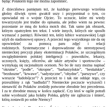
będąc Polakiem tego nie można zapomnieć.
Z dzieciństwa pamiętam też, że każdego pierwszego września
głośny dźwięk syren gwałcił uszy i przypominał o tym, co
opowiadał mi o wojnie Ojciec. To uczucie, które mi wtedy
towarzyszyło jest trudne do opisania, ale jedno wiem na pewno:
pozostanie ze mną do końca moich dni. Tak samo jak obrazek,
którym opatrzyłem ten tekst. I wiele innych, których nie sposób
wymazać z pamięci. Również ten, który kibice warszawskiej Legii
użyli do stadionowej oprawy. A przecież tego wszystkiego nie da się
opowiedzieć za pomocą paru zdjęć i relacji
rodzinnych. Systematyczne i doprowadzone do stereotypowej
niemieckiej precyzji plany eksterminacji Polaków, ze szczególnym
uwzględnieniem polskiej inteligencji – prawników, lekarzy,
uczonych, księży, oficerów, ale także artystów i sportowców –
wymykają się racjonalnym ocenom. No bo ile razy można napisać
“okrutne”, “podłe”, “okropne”, “barbarzyńskie”, “bestialskie”,
“bezduszne”, “krwawe”, “sadystyczne”, “ohydne”, “parszywe”, czy
wreszcie “ludobójcze”? A przecież to i tak nie oddaje tego, co
przeszliśmy z rąk “nadludzi”? Niemieckie poczucie wyższośći i
nienawiść do Polaków zrodziły potworne zbrodnie bez precedensu.
I za te zbrodnie muszą w końcu zapłacić. Czy ktoś w ogóle potrafi
sobie wyobrazić jaka byłaby Polska, gdyby nie zgliszcza i śmierć,
którą zostawili po sobie Niemcy?