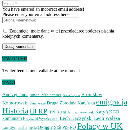
You have entered an incorrect email address!
Please enter your email address here
Zapamiętaj moje dane w tej przeglądarce podczas pisania
kolejnych komentarzy.
TWITTER
Twitter feed is not available at the moment.
TAGI
Bronisław
Andrzej Duda
Antoni Macierewicz
Beata Szydło
emigracja
Komorowski
Druga Zbrodnia Katyńska
demokracja
Historia
III RP
Katyń
Islam
KGB
IPN
Janusz Szewczak
Lech Kaczyński
Lech Wałęsa
komunizm
Krzysztof Wyszkowski
Polacy w UK
Okrągły Stół
PiS
PO
Londyn
media
media