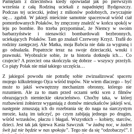
Pamiętam z dzieciństwa kiedy opowiadał jak po pierwszym
września z całą Rodziną uciekali z napadniętej Bydgoszczy.
Podczas tej ucieczki, jednej z milionów podobnych, zwyczajnie
się… zgubił. W jakiejś mieścinie samotnie spacerował wśród ciał
pomordowanych Polaków, by zmęczony znaleźć w końcu spokój w
leju po bombie. Bo trzeba przypominać, że Niemcy w swoim
barbarzyństwie i nienawiści bombardowali bezbronnych,
uciekających Polaków. Tam go znalazł Czerwony Krzyż. Trafił do
rodziny zastępczej. Ale Matka, moja Babcia nie dała za wygraną i
go odnalazła. Popatrzcie teraz na swoje dzieciaczki, wnuki i
prawnuki. Wyobraźcie sobie, że ta historia dotknęła ich… Co
czujecie? A przecież ona skończyła się dobrze – wszyscy przeżyli.
Co piąty Polak nie miał takiego szczęścia…
Z jakiegoś powodu nie potrafię sobie zwizualizować spaceru
mojego kilkuletniego Ojca wśród trupów. Nie wiem dlaczego – być
może to jakiś wewnętrzny mechanizm obronny, którego nie
rozumiem. Ale za to mam przed oczami setki scen z filmów
obrazujących niemieckie okrucieństwo. Choćby taka, w której
rozbawieni żołnierze wyganiają z domów mieszkańców jakiejś wsi,
następnie zmuszają ich do rozebrania się do naga na siarczystym
mrozie, każą im tańczyć, po czym zabijają jednego po drugim,
wśród wrzasków, płaczu i błagań. Wszystkich – kobiety, starców,
dzieci. Jest tak jak śpiewa Kasia Sawczuk
“w żadną noc, w żaden
świt już nie będzie w nas spokoju”
. Tego nie da się “odzobaczyć”. I