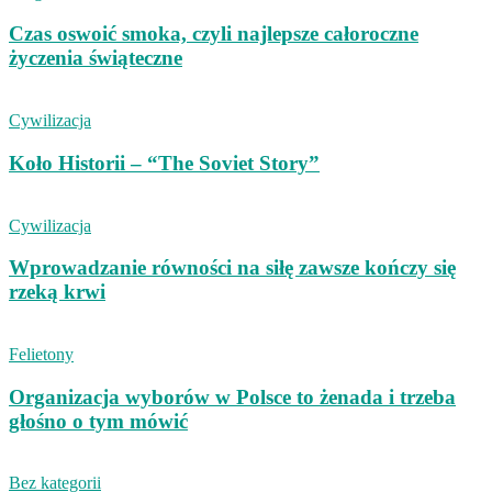
Czas oswoić smoka, czyli najlepsze całoroczne
życzenia świąteczne
Cywilizacja
Koło Historii – “The Soviet Story”
Cywilizacja
Wprowadzanie równości na siłę zawsze kończy się
rzeką krwi
Felietony
Organizacja wyborów w Polsce to żenada i trzeba
głośno o tym mówić
Bez kategorii