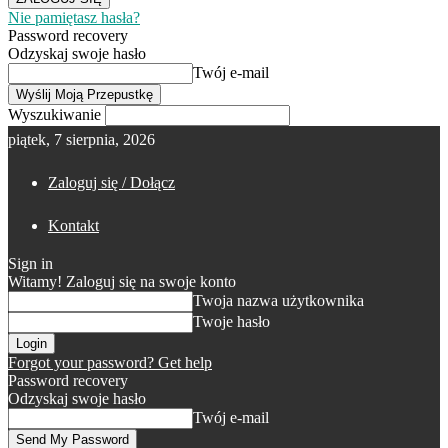
Nie pamiętasz hasła?
Password recovery
Odzyskaj swoje hasło
Twój e-mail
Wyszukiwanie
piątek, 7 sierpnia, 2026
Zaloguj się / Dołącz
Kontakt
Sign in
Witamy! Zaloguj się na swoje konto
Twoja nazwa użytkownika
Twoje hasło
Forgot your password? Get help
Password recovery
Odzyskaj swoje hasło
Twój e-mail