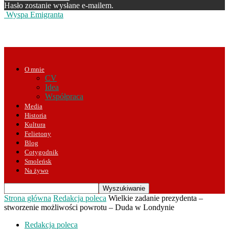
Hasło zostanie wysłane e-mailem.
Wyspa Emigranta
O mnie
CV
Idea
Współpraca
Media
Historia
Kultura
Felietony
Blog
Cotygodnik
Smoleńsk
Na żywo
Strona główna
Redakcja poleca
Wielkie zadanie prezydenta –
stworzenie możliwości powrotu – Duda w Londynie
Redakcja poleca