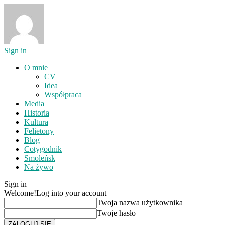
Sign in
O mnie
CV
Idea
Współpraca
Media
Historia
Kultura
Felietony
Blog
Cotygodnik
Smoleńsk
Na żywo
Sign in
Welcome!
Log into your account
Twoja nazwa użytkownika
Twoje hasło