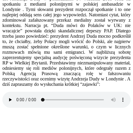
spotkaniu z mediami polonijnymi w polskiej ambasadzie w
Londynie . Tymi słowami prezydent rozpoczął spotkanie i to one
najlepiej oddają sens całej jego wypowiedzi. Natomiast cytat, który
zdominował zafałszowany przekaz medialny został wyrwany z
kontekstu. Narracja pt. “Duda mówi do Polaków w UK: nie
wracajcie” powstała dzięki skandalicznej depeszy PAP. Dlatego
trzeba jasno powiedzieć: prezydent Andrzej Duda mocno podkreślił
to, że chciałby, żeby Polacy mogli wrócić do Polski, ale najpierw
muszą zostać spełnione określone warunki, o czym w licznych
rozmowach mówią mu sami emigranci. W najbliższą sobotę
zaprezentujemy specjalną audycję poświęconą wizycie prezydenta
RP w Wielkiej Brytanii. Przedstawimy niezmanipulowany materiał,
odniesiemy się roli mediów polonijnych, które odegrały razem z
Polską Agencją Prasową znaczącą rolę w fałszowaniu
rzeczywistości oraz ocenimy wizytę Andrzeja Dudy w Londynie . A
dziś zapraszamy do wysłuchania krótkiej “zajawki”: