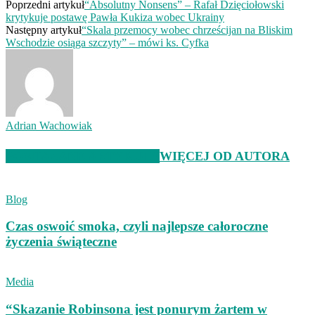
Poprzedni artykuł
“Absolutny Nonsens” – Rafał Dzięciołowski
krytykuje postawę Pawła Kukiza wobec Ukrainy
Następny artykuł
“Skala przemocy wobec chrześcijan na Bliskim
Wschodzie osiąga szczyty” – mówi ks. Cyfka
Adrian Wachowiak
POWIĄZANE ARTYKUŁY
WIĘCEJ OD AUTORA
Blog
Czas oswoić smoka, czyli najlepsze całoroczne
życzenia świąteczne
Media
“Skazanie Robinsona jest ponurym żartem w