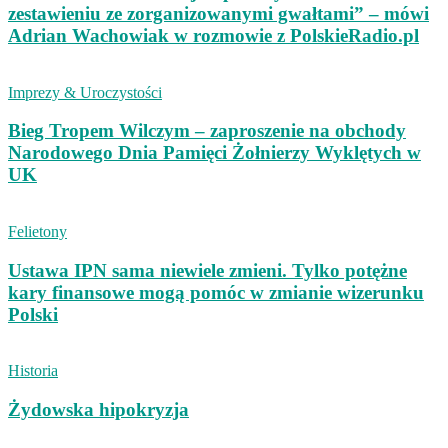
zestawieniu ze zorganizowanymi gwałtami” – mówi
Adrian Wachowiak w rozmowie z PolskieRadio.pl
Imprezy & Uroczystości
Bieg Tropem Wilczym – zaproszenie na obchody
Narodowego Dnia Pamięci Żołnierzy Wyklętych w
UK
Felietony
Ustawa IPN sama niewiele zmieni. Tylko potężne
kary finansowe mogą pomóc w zmianie wizerunku
Polski
Historia
Żydowska hipokryzja