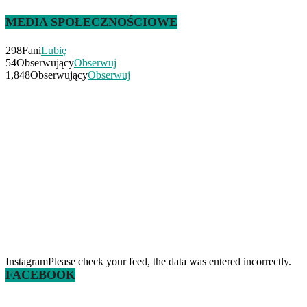
MEDIA SPOŁECZNOŚCIOWE
298
Fani
Lubię
54
Obserwujący
Obserwuj
1,848
Obserwujący
Obserwuj
InstagramPlease check your feed, the data was entered incorrectly.
FACEBOOK