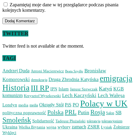
Zapamiętaj moje dane w tej przeglądarce podczas pisania
kolejnych komentarzy.
TWITTER
Twitter feed is not available at the moment.
TAGI
Bronisław
Andrzej Duda
Antoni Macierewicz
Beata Szydło
emigracja
Komorowski
Druga Zbrodnia Katyńska
demokracja
Historia
III RP
Katyń
Islam
KGB
IPN
Janusz Szewczak
Lech Kaczyński
Lech Wałęsa
komunizm
Krzysztof Wyszkowski
Polacy w UK
Okrągły Stół
PiS
PO
Londyn
media
media
PRL
Rosja
Polska
Putin
SB
polityczna poprawność
Salon
Smoleńsk
Solidarność
Tadeusz Płużański
tolerancjonizm
tolerancja
zamach
ZSRR
Ukraina
Wielka Brytania
wojna
wybory
Łysiak
Żołnierze
Wyklęci