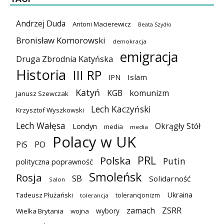
Andrzej Duda
Antoni Macierewicz
Beata Szydło
Bronisław Komorowski
demokracja
emigracja
Druga Zbrodnia Katyńska
Historia
III RP
Islam
IPN
Katyń
KGB
komunizm
Janusz Szewczak
Lech Kaczyński
Krzysztof Wyszkowski
Lech Wałęsa
Okrągły Stół
Londyn
media
media
Polacy w UK
PiS
PO
PRL
Polska
Putin
polityczna poprawność
Smoleńsk
Rosja
SB
Solidarność
Salon
Ukraina
Tadeusz Płużański
tolerancjonizm
tolerancja
zamach
ZSRR
wybory
Wielka Brytania
wojna