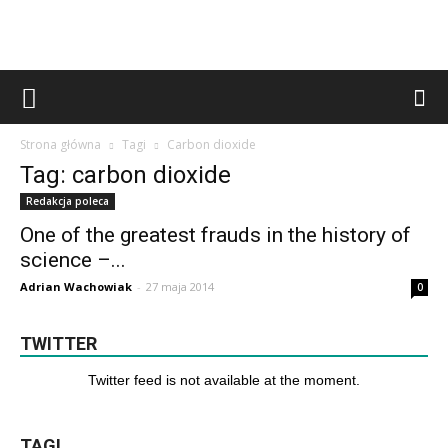
Strona główna
Tagi
Carbon dioxide
Tag: carbon dioxide
Redakcja poleca
One of the greatest frauds in the history of
science –...
Adrian Wachowiak
-
27 maja 2014
0
TWITTER
Twitter feed is not available at the moment.
TAGI