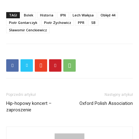
TAGI
Bolek
Historia
IPN
Lech Wałęsa
Obłęd 44
Piotr Gontarczyk
Piotr Zychowicz
PPR
SB
Sławomir Cenckiewicz
Poprzedni artykuł
Następny artykuł
Hip-hopowy koncert –
Oxford Polish Association
zaproszenie