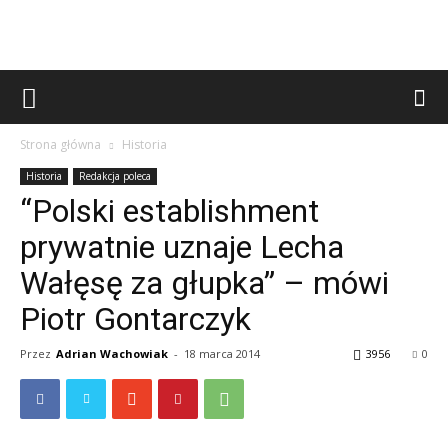
Strona główna
Historia
Historia
Redakcja poleca
“Polski establishment
prywatnie uznaje Lecha
Wałęsę za głupka” – mówi
Piotr Gontarczyk
Przez
Adrian Wachowiak
-
18 marca 2014
3956
0