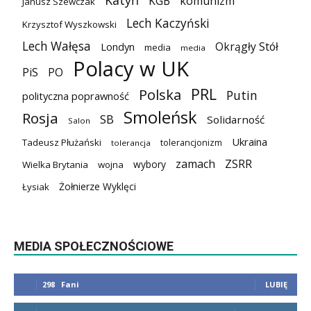
Katyń
KGB
komunizm
Janusz Szewczak
Lech Kaczyński
Krzysztof Wyszkowski
Lech Wałęsa
Okrągły Stół
Londyn
media
media
Polacy w UK
PiS
PO
PRL
Polska
Putin
polityczna poprawność
Smoleńsk
Rosja
SB
Solidarność
Salon
Ukraina
Tadeusz Płużański
tolerancjonizm
tolerancja
zamach
ZSRR
wybory
Wielka Brytania
wojna
Żołnierze Wyklęci
Łysiak
MEDIA SPOŁECZNOŚCIOWE
298
Fani
LUBIĘ