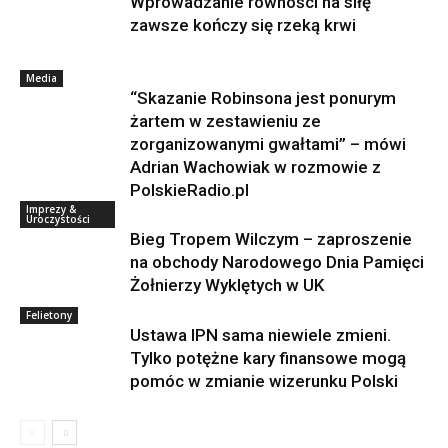
Wprowadzanie równości na siłę
zawsze kończy się rzeką krwi
Media
“Skazanie Robinsona jest ponurym
żartem w zestawieniu ze
zorganizowanymi gwałtami” – mówi
Adrian Wachowiak w rozmowie z
PolskieRadio.pl
Imprezy &
Uroczystości
Bieg Tropem Wilczym – zaproszenie
na obchody Narodowego Dnia Pamięci
Żołnierzy Wyklętych w UK
Felietony
Ustawa IPN sama niewiele zmieni.
Tylko potężne kary finansowe mogą
pomóc w zmianie wizerunku Polski