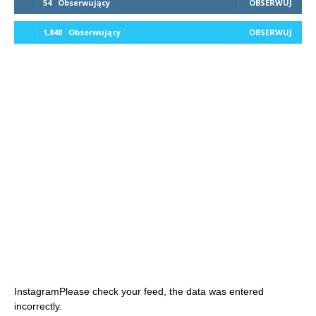
54
Obserwujący
OBSERWUJ
1,848
Obserwujący
OBSERWUJ
InstagramPlease check your feed, the data was entered
incorrectly.