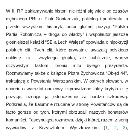
W III RP zakłamywanie historii nie różni się wiele od czasów
głębokiego PRL-u. Piotr Gontarczyk, politolog i publicysta, a
przede wszystkim historyk, autor głośnej pozycji “Polska
Partia Robotnicza – droga do władzy” i współautor jeszcze
głośniejszej książki “SB a Lech Wałęsa” opowiada o hipokryzji
polskich elit. Tych elit, które prywatnie uważają polskiego
noblistę za… zwykłego głupka, ale publicznie, wbrew
oczywistym faktom, bronią mitu byłego prezydenta.
Rozmawiamy także o książce Piotra Zychowicza “Obłęd 44”,
traktującą o Powstaniu Warszawskim. W ostrych słowach, w
oparciu o warsztat naukowy i sprawdzone fakty krytykuje tę
pozycję, uznając ją jednocześnie za bardzo szkodliwą.
Podkreśla, że kalumnie rzucane w stronę Powstańców są de
facto gorsze od tych, którymi obrzucali naszych bohaterów
komuniści. Fascynująca rozmowa, dzięki której, razem z serią
wywiadów z Krzysztofem Wyszkowskim (
1
,
2
,
3
),