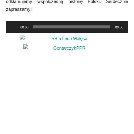
odkłamujemy współczesną historię Polski. Serdecznie
zapraszamy:
Odtwarzacz
00:00
00:00
plików
dźwiękowych