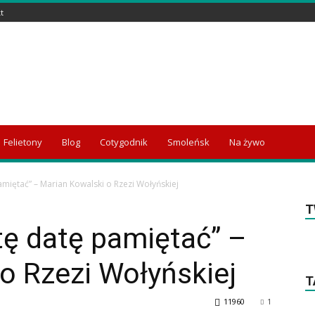
t
Felietony
Blog
Cotygodnik
Smoleńsk
Na żywo
amiętać” – Marian Kowalski o Rzezi Wołyńskiej
T
tę datę pamiętać” –
o Rzezi Wołyńskiej
T
11960
1