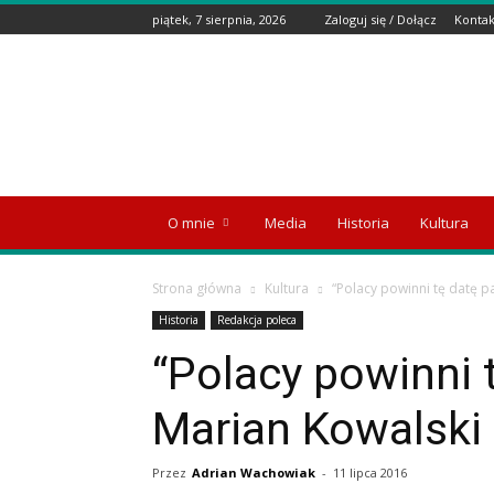
piątek, 7 sierpnia, 2026
Zaloguj się / Dołącz
Kontak
Wyspa
Emigranta
O mnie
Media
Historia
Kultura
Strona główna
Kultura
“Polacy powinni tę datę p
Historia
Redakcja poleca
“Polacy powinni 
Marian Kowalski 
Przez
Adrian Wachowiak
-
11 lipca 2016