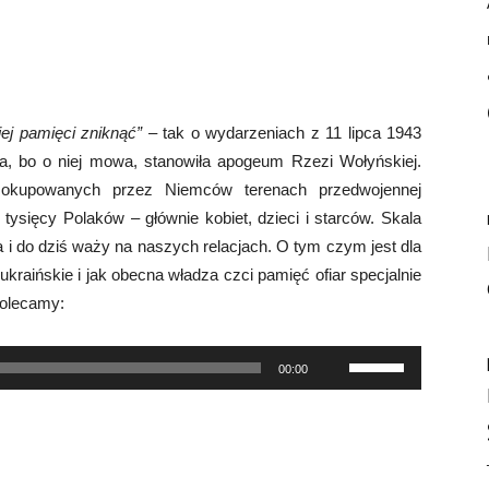
iej pamięci zniknąć”
– tak o wydarzeniach z 11 lipca 1943
a, bo o niej mowa, stanowiła apogeum Rzezi Wołyńskiej.
okupowanych przez Niemców terenach przedwojennej
tysięcy Polaków – głównie kobiet, dzieci i starców. Skala
a i do dziś waży na naszych relacjach. O tym czym jest dla
kraińskie i jak obecna władza czci pamięć ofiar specjalnie
Polecamy:
Używaj
00:00
strzałek
do
góry/do
dołu