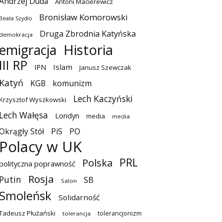
Andrzej Duda
Antoni Macierewicz
Bronisław Komorowski
Beata Szydło
Druga Zbrodnia Katyńska
demokracja
emigracja
Historia
III RP
Islam
IPN
Janusz Szewczak
Katyń
KGB
komunizm
Lech Kaczyński
Krzysztof Wyszkowski
Lech Wałęsa
Londyn
media
media
Okrągły Stół
PiS
PO
Polacy w UK
PRL
Polska
polityczna poprawność
Rosja
Putin
SB
Salon
Smoleńsk
Solidarność
Tadeusz Płużański
tolerancjonizm
tolerancja