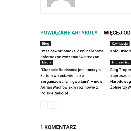
POWIĄZANE ARTYKUŁY
WIĘCEJ O
Blog
Cywilizacja
Czas oswoić smoka, czyli najlepsze
Koło Histori
całoroczne życzenia świąteczne
Media
Imprezy & Ur
“Skazanie Robinsona jest ponurym
Bieg Trope
żartem w zestawieniu ze
zaproszeni
zorganizowanymi gwałtami” – mówi
Narodowego
Adrian Wachowiak w rozmowie z
Żołnierzy W
PolskieRadio.pl
1 KOMENTARZ