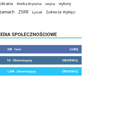
Ukraina
wybory
Wielka Brytania
wojna
zamach
ZSRR
Żołnierze Wyklęci
Łysiak
EDIA SPOŁECZNOŚCIOWE
298
Fani
LUBIĘ
54
Obserwujący
OBSERWUJ
1,848
Obserwujący
OBSERWUJ