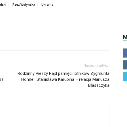
aby
lski
Rzeź Wołyńska
Ukraina
zwiększyć
lub
zmniejszyć
głośność.
M
Następny artykuł
Rodzinny Pieszy Rajd pamięci lotników Zygmunta
sz
Hohne i Stanisława Karubina – relacja Mariusza
Błaszczyka