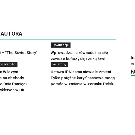
D AUTORA
Cywilizacja
i – “The Soviet Story”
Wprowadzanie równości na siłę
In
zawsze kończy się rzeką krwi
en
oczystości
Felietony
F
m Wilczym –
Ustawa IPN sama niewiele zmieni.
e na obchody
Tylko potężne kary finansowe mogą
 Dnia Pamięci
pomóc w zmianie wizerunku Polski
yklętych w UK