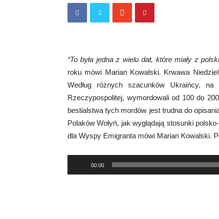
“To była jedna z wielu dat, które miały z polsk
roku mówi Marian Kowalski. Krwawa Niedziel
Według różnych szacunków Ukraińcy, na 
Rzeczypospolitej, wymordowali od 100 do 200 
bestialstwa tych mordów jest trudna do opisani
Polaków Wołyń, jak wyglądają stosunki polsko-u
dla Wyspy Emigranta mówi Marian Kowalski. 
Odtwarzacz
00:00
plików
dźwiękowych