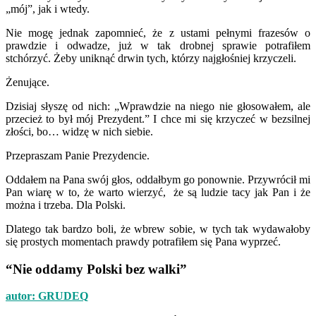
„mój”, jak i wtedy.
Nie mogę jednak zapomnieć, że z ustami pełnymi frazesów o
prawdzie i odwadze, już w tak drobnej sprawie potrafiłem
stchórzyć. Żeby uniknąć drwin tych, którzy najgłośniej krzyczeli.
Żenujące.
Dzisiaj słyszę od nich: „Wprawdzie na niego nie głosowałem, ale
przecież to był mój Prezydent.” I chce mi się krzyczeć w bezsilnej
złości, bo… widzę w nich siebie.
Przepraszam Panie Prezydencie.
Oddałem na Pana swój głos, oddałbym go ponownie. Przywrócił mi
Pan wiarę w to, że warto wierzyć, że są ludzie tacy jak Pan i że
można i trzeba. Dla Polski.
Dlatego tak bardzo boli, że wbrew sobie, w tych tak wydawałoby
się prostych momentach prawdy potrafiłem się Pana wyprzeć.
“Nie oddamy Polski bez walki”
autor: GRUDEQ