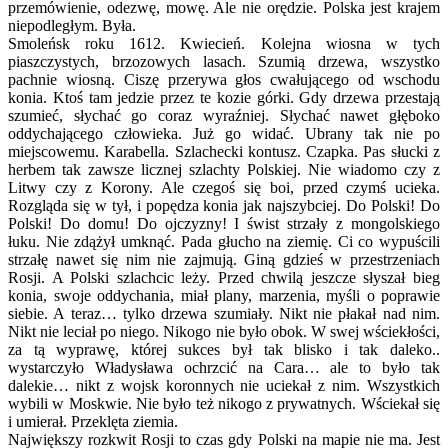
przemówienie, odezwę, mowę. Ale nie orędzie. Polska jest krajem
niepodległym. Była.
Smoleńsk roku 1612. Kwiecień. Kolejna wiosna w tych
piaszczystych, brzozowych lasach. Szumią drzewa, wszystko
pachnie wiosną. Ciszę przerywa głos cwałującego od wschodu
konia. Ktoś tam jedzie przez te kozie górki. Gdy drzewa przestają
szumieć, słychać go coraz wyraźniej. Słychać nawet głęboko
oddychającego człowieka. Już go widać. Ubrany tak nie po
miejscowemu. Karabella. Szlachecki kontusz. Czapka. Pas słucki z
herbem tak zawsze licznej szlachty Polskiej. Nie wiadomo czy z
Litwy czy z Korony. Ale czegoś się boi, przed czymś ucieka.
Rozgląda się w tył, i popędza konia jak najszybciej. Do Polski! Do
Polski! Do domu! Do ojczyzny! I świst strzały z mongolskiego
łuku. Nie zdążył umknąć. Pada głucho na ziemię. Ci co wypuścili
strzałę nawet się nim nie zajmują. Giną gdzieś w przestrzeniach
Rosji. A Polski szlachcic leży. Przed chwilą jeszcze słyszał bieg
konia, swoje oddychania, miał plany, marzenia, myśli o poprawie
siebie. A teraz… tylko drzewa szumiały. Nikt nie płakał nad nim.
Nikt nie leciał po niego. Nikogo nie było obok. W swej wściekłości,
za tą wyprawę, której sukces był tak blisko i tak daleko..
wystarczyło Władysława ochrzcić na Cara… ale to było tak
dalekie… nikt z wojsk koronnych nie uciekał z nim. Wszystkich
wybili w Moskwie. Nie było też nikogo z prywatnych. Wściekał się
i umierał. Przeklęta ziemia.
Największy rozkwit Rosji to czas gdy Polski na mapie nie ma. Jest