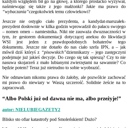
każdym względem bił go na głowę, a którego prostacko wyzywał,
naśmiewając się także z jego małżonki? Jakie ma prawo do
“wybaczania”
czegokolwiek temu człowiekowi?
Jeszcze nie ostygło ciało prezydenta, a kandydat-marszałek-
prezydent dosłownie w kilka godzin wprowadził do pałacu swojego
– nomen omen – namiestnika. Nikt nie zauważa dwuznaczności w
tym, że gestorem dokumentacji dotyczącej aneksu do likwidacji
WSI jest jeden z prawdopodobnych bohaterów tego
dokumentu. Jeszcze nie dotarło do nas ciało szefa IPN, a – jak
mówił dziś któryś z
“pisowskich”
dziennikarzy – jego zastępczyni
podejmuje już jakieś decyzje. Do czego się tak spieszą? Czy to nie
nasuwa skojarzeń z mało lubianymi zwierzętami na sawannie? Co
będzie potem? Teraz już nietrudno to sobie wyobrazić.
Nie odmawiam nikomu prawa do żałoby, ale pozwólcie zachować
mi prawo do niewiary w Waszą szczerość. Solidnie żeście na to
zapracowali.
“Albo Polski już od dawna nie ma, albo przeżyje!”
autor: NIELUBIEGAZETY2
Blisko sto ofiar katastrofy pod Smoleńskiem! Dużo?