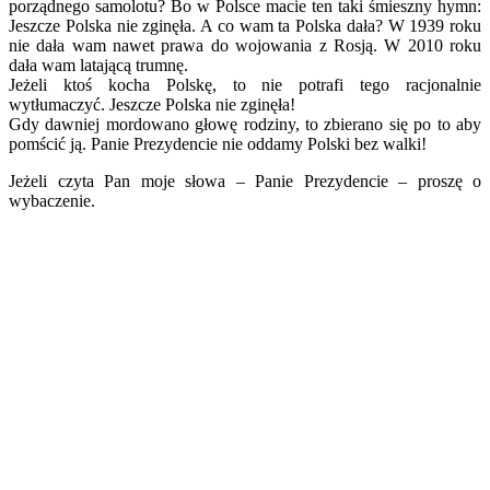
porządnego samolotu? Bo w Polsce macie ten taki śmieszny hymn:
Jeszcze Polska nie zginęła. A co wam ta Polska dała? W 1939 roku
nie dała wam nawet prawa do wojowania z Rosją. W 2010 roku
dała wam latającą trumnę.
Jeżeli ktoś kocha Polskę, to nie potrafi tego racjonalnie
wytłumaczyć. Jeszcze Polska nie zginęła!
Gdy dawniej mordowano głowę rodziny, to zbierano się po to aby
pomścić ją. Panie Prezydencie nie oddamy Polski bez walki!
Jeżeli czyta Pan moje słowa – Panie Prezydencie – proszę o
wybaczenie.