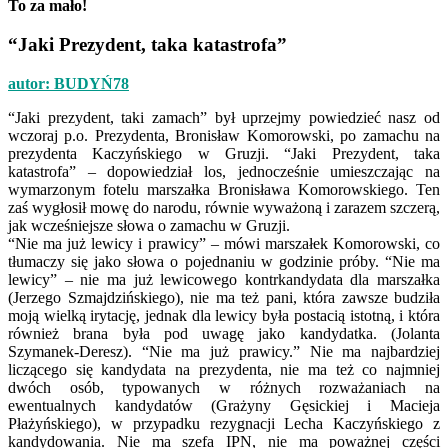
To za mało!
“Jaki Prezydent, taka katastrofa”
autor: BUDYŃ78
“Jaki prezydent, taki zamach” był uprzejmy powiedzieć nasz od
wczoraj p.o. Prezydenta, Bronisław Komorowski, po zamachu na
prezydenta Kaczyńskiego w Gruzji. “Jaki Prezydent, taka
katastrofa” – dopowiedział los, jednocześnie umieszczając na
wymarzonym fotelu marszałka Bronisława Komorowskiego. Ten
zaś wygłosił mowę do narodu, równie wyważoną i zarazem szczerą,
jak wcześniejsze słowa o zamachu w Gruzji.
“Nie ma już lewicy i prawicy” – mówi marszałek Komorowski, co
tłumaczy się jako słowa o pojednaniu w godzinie próby. “Nie ma
lewicy” – nie ma już lewicowego kontrkandydata dla marszałka
(Jerzego Szmajdzińskiego), nie ma też pani, która zawsze budziła
moją wielką irytację, jednak dla lewicy była postacią istotną, i która
również brana była pod uwagę jako kandydatka. (Jolanta
Szymanek-Deresz). “Nie ma już prawicy.” Nie ma najbardziej
liczącego się kandydata na prezydenta, nie ma też co najmniej
dwóch osób, typowanych w różnych rozważaniach na
ewentualnych kandydatów (Grażyny Gęsickiej i Macieja
Płażyńskiego), w przypadku rezygnacji Lecha Kaczyńskiego z
kandydowania. Nie ma szefa IPN, nie ma poważnej części