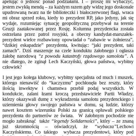
apelując o jedność ponad podziałami. I – proszę mi wybaczyć,
jestem zwykłą mendą – za każdym razem gdy widzę jego doskonale
upudrowaną twarz na tle biblioteczki i białoczerwonej flagi, wraca
mi obraz sprzed roku, kiedy to prezydent RP, jako jedyny, jak się
wydaje, rozumiejąc sytuację geopolityczną przebywał na terenie
Gruzji zaatakowanej przez Rosję. Kolumna prezydencka została
ostrzelana przez patrol rosyjski, a obecny kandydat-marszałek-
prezydent wielce rozbawiony opowiadał o “zabawie w żołnierza”,
“dzikiej eskapadzie” prezydenta, kwitując: “jaki prezydent, taki
zamach”. Dziś maszeruje na czele konduktu żałobnego i ogłasza
żałobę narodową
“z powodu katastrofy rządowego samolotu”
. A
nie dlatego, że zginął Lech Kaczyński, głowa państwa, wybitny
człowiek?
I jest jego kolega klubowy, wybitny specjalista od much i muszek,
którego nienawiść do “kaczyzmu” pochłonęła bez reszty, który
ilością inwektyw i chamstwa przebił podaj wszystkich. W
kondukcie, zalani łzami kroczą przedstawiciele Partii Władzy,
którzy okazywali dumę z wykradzenia samolotu prezydenckiego i
uziemienia głowy swojego państwa w domu, są ludzie, którzy
nawet kosztem wizerunku Polski za granicą opluwali polskiego
prezydenta do partnerów ze świata. W żałobnym pochodzie nie
mogło zabraknąć także
“legendy Solidarności”
, który – ze znaną
już skromnością – oświadczył, że
“wybacza”
Lechowi
Kaczyńskiemu. Co takiego wybacza prezydentowi, który pod