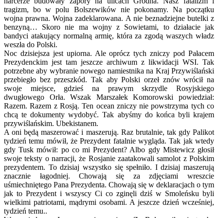
harcerze budowały zapory na ulicach Grodna. Nasz fatalizm i
tragizm, bo w polu Bolszewików nie pokonamy. Na początku
wojna prawna. Wojna zadeklarowana. A nie beznadziejne butelki z
benzyną… Skoro nie ma wojny z Sowietami, to działacie jak
bandyci atakujący normalną armię, która za zgodą waszych władz
weszła do Polski.
Noc dzisiejsza jest upiorna. Ale oprócz tych zniczy pod Pałacem
Prezydenckim jest tam jeszcze archiwum z likwidacji WSI. Tak
potrzebne aby wybranie nowego namiestnika na Kraj Przywiślański
przebiegło bez przeszkód. Tak aby Polski orzeł znów wrócił na
swoje miejsce, gdzieś na prawym skrzydle Rosyjskiego
dwugłowego Orła. Wszak Marszałek Komorowski powiedział:
Razem. Razem z Rosją. Ten ocean zniczy nie powstrzyma tych co
chcą te dokumenty wydobyć. Tak abyśmy do końca byli krajem
przywiślańskim. Ubekistanem.
A oni będą maszerować i maszerują. Raz brutalnie, tak gdy Palikot
tydzień temu mówił, że Prezydent fatalnie wygląda. Tak jak wtedy
gdy Tusk mówił: po co mi Prezydent? Albo gdy Mistewicz głosił
swoje teksty o narracji, że Rosjanie zaatakowali samolot z Polskim
prezydentem. To dzisiaj wszystko się spełniło. I dzisiaj maszerują
znacznie łagodniej. Chowają się za zdjęciami wreszcie
uśmiechniętego Pana Prezydenta. Chowają się w deklaracjach o tym
jak to Prezydent i wszyscy Ci co zginęli dziś w Smoleńsku byli
wielkimi patriotami, mądrymi osobami. A jeszcze dzień wcześniej,
tydzień temu..