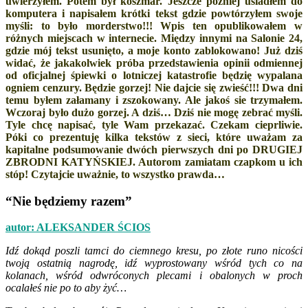
uwierzyłem. Potem był koszmar. Jeszcze później usiadłem do
komputera i napisałem krótki tekst gdzie powtórzyłem swoje
myśli: to było morderstwo!!! Wpis ten opublikowałem w
różnych miejscach w internecie. Między innymi na Salonie 24,
gdzie mój tekst usunięto, a moje konto zablokowano! Już dziś
widać, że jakakolwiek próba przedstawienia opinii odmiennej
od oficjalnej śpiewki o lotniczej katastrofie będzię wypalana
ogniem cenzury. Będzie gorzej! Nie dajcie się zwieść!!! Dwa dni
temu byłem załamany i zszokowany. Ale jakoś sie trzymałem.
Wczoraj było dużo gorzej. A dziś… Dziś nie mogę zebrać myśli.
Tyle chcę napisać, tyle Wam przekazać. Czekam cieprliwie.
Póki co prezentuję kilka tekstów z sieci, które uważam za
kapitalne podsumowanie dwóch pierwszych dni po DRUGIEJ
ZBRODNI KATYŃSKIEJ. Autorom zamiatam czapkom u ich
stóp! Czytajcie uważnie, to wszystko prawda…
“Nie będziemy razem”
autor: ALEKSANDER ŚCIOS
Idź dokąd poszli tamci do ciemnego kresu, po złote runo nicości
twoją ostatnią nagrodę, idź wyprostowany wśród tych co na
kolanach, wśród odwróconych plecami i obalonych w proch
ocalałeś nie po to aby żyć…