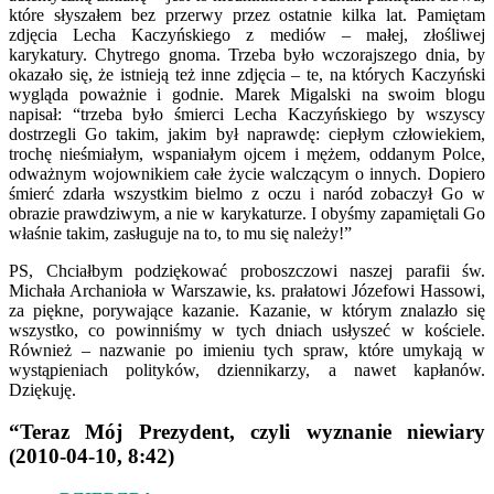
które słyszałem bez przerwy przez ostatnie kilka lat. Pamiętam
zdjęcia Lecha Kaczyńskiego z mediów – małej, złośliwej
karykatury. Chytrego gnoma. Trzeba było wczorajszego dnia, by
okazało się, że istnieją też inne zdjęcia – te, na których Kaczyński
wygląda poważnie i godnie. Marek Migalski na swoim blogu
napisał: “trzeba było śmierci Lecha Kaczyńskiego by wszyscy
dostrzegli Go takim, jakim był naprawdę: ciepłym człowiekiem,
trochę nieśmiałym, wspaniałym ojcem i mężem, oddanym Polce,
odważnym wojownikiem całe życie walczącym o innych. Dopiero
śmierć zdarła wszystkim bielmo z oczu i naród zobaczył Go w
obrazie prawdziwym, a nie w karykaturze. I obyśmy zapamiętali Go
właśnie takim, zasługuje na to, to mu się należy!”
PS, Chciałbym podziękować proboszczowi naszej parafii św.
Michała Archanioła w Warszawie, ks. prałatowi Józefowi Hassowi,
za piękne, porywające kazanie. Kazanie, w którym znalazło się
wszystko, co powinniśmy w tych dniach usłyszeć w kościele.
Również – nazwanie po imieniu tych spraw, które umykają w
wystąpieniach polityków, dziennikarzy, a nawet kapłanów.
Dziękuję.
“Teraz Mój Prezydent, czyli wyznanie niewiary
(2010-04-10, 8:42)