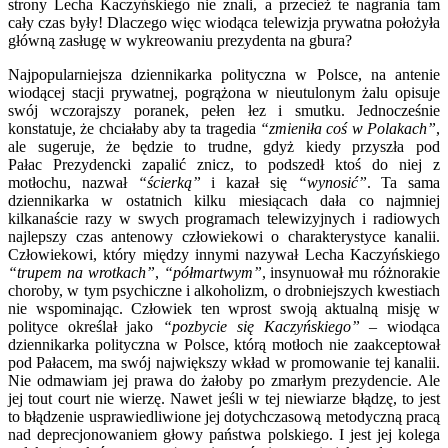
strony Lecha Kaczyńskiego nie znali, a przecież te nagrania tam
cały czas były! Dlaczego więc wiodąca telewizja prywatna położyła
główną zasługę w wykreowaniu prezydenta na gbura?
Najpopularniejsza dziennikarka polityczna w Polsce, na antenie
wiodącej stacji prywatnej, pogrążona w nieutulonym żalu opisuje
swój wczorajszy poranek, pełen łez i smutku. Jednocześnie
konstatuje, że chciałaby aby ta tragedia
“zmieniła coś w Polakach”
,
ale sugeruje, że będzie to trudne, gdyż kiedy przyszła pod
Pałac Prezydencki zapalić znicz, to podszedł ktoś do niej z
motłochu, nazwał
“ścierką”
i kazał się
“wynosić”
. Ta sama
dziennikarka w ostatnich kilku miesiącach dała co najmniej
kilkanaście razy w swych programach telewizyjnych i radiowych
najlepszy czas antenowy człowiekowi o charakterystyce kanalii.
Człowiekowi, który między innymi nazywał Lecha Kaczyńskiego
“trupem na wrotkach”
,
“półmartwym”
, insynuował mu różnorakie
choroby, w tym psychiczne i alkoholizm, o drobniejszych kwestiach
nie wspominając. Człowiek ten wprost swoją aktualną misję w
polityce określał jako
“pozbycie się Kaczyńskiego”
– wiodąca
dziennikarka polityczna w Polsce, którą motłoch nie zaakceptował
pod Pałacem, ma swój największy wkład w promowanie tej kanalii.
Nie odmawiam jej prawa do żałoby po zmarłym prezydencie. Ale
jej tout court nie wierzę. Nawet jeśli w tej niewiarze błądzę, to jest
to błądzenie usprawiedliwione jej dotychczasową metodyczną pracą
nad deprecjonowaniem głowy państwa polskiego. I jest jej kolega