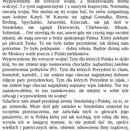
Wypowiedzmy Im wreszcie wojnę. Z Bolszewikami trzeba
walczyć. I z tymi zagranicznymi i z naszymi krajowymi. Normalną
otwartą wojnę. Nie można się tej wojny bać, bo znów zorganizują
nam kolejny Katyń. W Katyniu nie zginął Gomułka, Bierut,
Berling, Spychalski, Jaruzelski, Kiszczak.. tak jak dziś w
Smoleńsku nie zginęli Drzewiecki, Chlebowski, Misiak,
Sobiesiak… Oni strzelają do nas, nawet gdy nie czynią tego swoimi
rękami, ale mają zawsze u boku spokojnego Putina. Który poklepie
po plecach Tuska. To nie było żadne przytulenie, tak dzisiaj nam
potrzebne. To było poklepanie – dobra robota. Będzie dzisiaj szło
do Moskwy wiele jeszcze z Polski meldunków.
Wypowiedzmy Im wreszcie wojnę! Tym dla których Polska to dziki
kraj, bo nie zmieni tego nastawienia chociażby najbardziej żałobne
przemówienia polityków PO. Tym dla których Prezydent to cham,
homofob, kartofel.. i nie zmieni tego chociaż najpiękniej dobrane
zdjęcie pary prezydenckiej. Tym dla których Prezydent to pijak, i
nie zmieni tego chociaż najpiękniej napisany wpis żałobny. Nie my
zaatakowaliśmy, to nas zaatakowano, ale miejmy w sobie tyle
odwagi i wypowiedzmy im wojnę!
Szlachcic nim umarł przeklnął ziemię Smoleńską i Polskę, za to, że
go zostawiła. Może dziś gdy samolot w Smoleńsku zmierzał ku
swojemu przeznaczeniu, nie zaświtała myśl w głowach jego
pasażerów, że ta Polską którą oni tak kochają, tyle robią dla niej,
wysyła ich w latającej trumnie, że nie potrafi dać im, oprócz
wielkich i patetycznych słów, obietnic odnowienia floty rządowej,