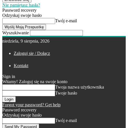
Nie pamiętasz hasła?
Password recovery
Odzyskaj swoje hasło
Twój e-mail
Wyszukiwanie
niedziela, 9 sierpnia, 2026
Zaloguj się / Dołącz
Kontakt
Sign in
Witamy! Zaloguj się na swoje konto
Twoja nazwa użytkownika
Twoje hasło
Forgot your password? Get help
Password recovery
Odzyskaj swoje hasło
Twój e-mail