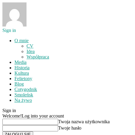
Sign in
O mnie
CV
Idea
Współpraca
Media
Historia
Kultura
Felietony
Blog
Cotygodnik
Smoleńsk
Na żywo
Sign in
Welcome!
Log into your account
Twoja nazwa użytkownika
Twoje hasło