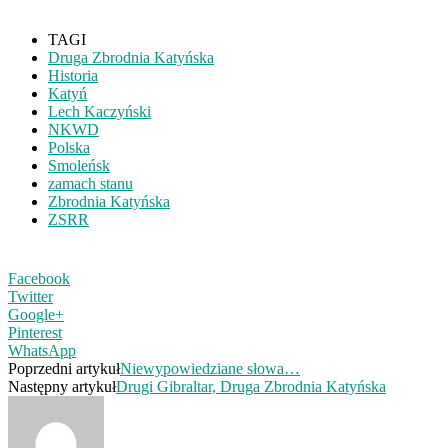
TAGI
Druga Zbrodnia Katyńska
Historia
Katyń
Lech Kaczyński
NKWD
Polska
Smoleńsk
zamach stanu
Zbrodnia Katyńska
ZSRR
Facebook
Twitter
Google+
Pinterest
WhatsApp
Poprzedni artykuł
Niewypowiedziane słowa…
Następny artykuł
Drugi Gibraltar, Druga Zbrodnia Katyńska