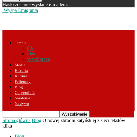
Hasło zostanie wysłane e-mailem.
Wyspa Emigranta
O mnie
CV
Idea
Współpraca
Media
Historia
Kultura
Felietony
Blog
Cotygodnik
Smoleńsk
Na żywo
Strona główna
Blog
O nowej zbrodni katyńskiej z sieci tekstów
kilka
Blog