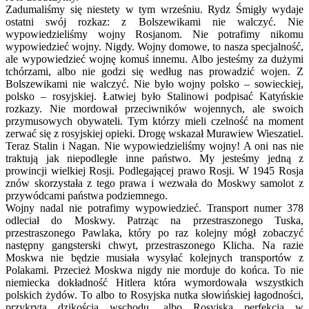
Zadumaliśmy się niestety w tym wrześniu. Rydz Śmigły wydaje
ostatni swój rozkaz: z Bolszewikami nie walczyć. Nie
wypowiedzieliśmy wojny Rosjanom. Nie potrafimy nikomu
wypowiedzieć wojny. Nigdy. Wojny domowe, to nasza specjalność,
ale wypowiedzieć wojnę komuś innemu. Albo jesteśmy za dużymi
tchórzami, albo nie godzi się według nas prowadzić wojen. Z
Bolszewikami nie walczyć. Nie było wojny polsko – sowieckiej,
polsko – rosyjskiej. Łatwiej było Stalinowi podpisać Katyńskie
rozkazy. Nie mordował przeciwników wojennych, ale swoich
przymusowych obywateli. Tym którzy mieli czelność na moment
zerwać się z rosyjskiej opieki. Drogę wskazał Murawiew Wieszatiel.
Teraz Stalin i Nagan. Nie wypowiedzieliśmy wojny! A oni nas nie
traktują jak niepodległe inne państwo. My jesteśmy jedną z
prowincji wielkiej Rosji. Podlegającej prawo Rosji. W 1945 Rosja
znów skorzystała z tego prawa i wezwała do Moskwy samolot z
przywódcami państwa podziemnego.
Wojny nadal nie potrafimy wypowiedzieć. Transport numer 378
odleciał do Moskwy. Patrząc na przestraszonego Tuska,
przestraszonego Pawlaka, który po raz kolejny mógł zobaczyć
następny gangsterski chwyt, przestraszonego Klicha. Na razie
Moskwa nie będzie musiała wysyłać kolejnych transportów z
Polakami. Przecież Moskwa nigdy nie morduje do końca. To nie
niemiecka dokładność Hitlera która wymordowała wszystkich
polskich żydów. To albo to Rosyjska nutka słowińskiej łagodności,
przykryta dzikością wschodu, albo Rosyjska perfekcja w