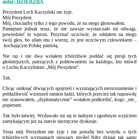
autor: DZIERZBA
Prezydent Lech Kaczyński nie żyje.
Mój Prezydent.
Mój, chociażby tylko z tego powodu, że na niego głosowałem.
Pamiętam jednak teraz, że nie zawsze wystarczało mi odwagi,
powiedzieć to wprost. Przyznać uczciwie, że oddałem na niego
swój głos, bo ufam mu i wierzę, że jest uczciwym człowiekiem –
kochającym Polskę patriotą.
Nie raz i nie dwa wolałem tchórzliwie poddać się presji tych
głośniejszych, patrzących z politowaniem na każdego, kto mówił
o Lechu Kaczyńskim „Mój Prezydent”.
Tak.
Chcąc uniknąć drwiących spojrzeń i wyrażających niezrozumienie i
pobłażliwość wzruszeń ramion ludzi, których przecież tak naprawdę
nie szanowałem, „dyplomatycznie” wolałem podkreślić, kogo _nie_
popieram.
Tak było łatwiej. Wydawało mi się to ładnym i zgrabnym wyjściem
zamykającym już na starcie niezręczne dyskusje.
Teraz mój Prezydent nie żyje i nie potrafię bez wstydu o tych
tchórzliwych wyznaniach niewiary myśleć.Niby dzisiaj tak samo