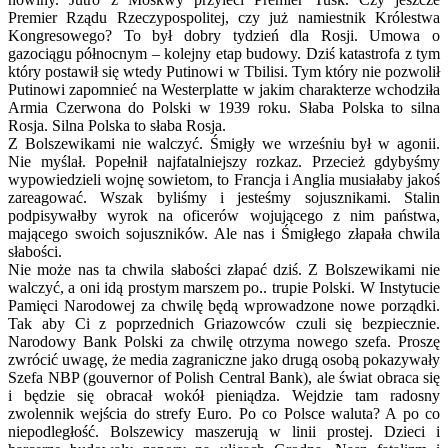
Premier Rządu Rzeczypospolitej, czy już namiestnik Królestwa
Kongresowego? To był dobry tydzień dla Rosji. Umowa o
gazociągu północnym – kolejny etap budowy. Dziś katastrofa z tym
który postawił się wtedy Putinowi w Tbilisi. Tym który nie pozwolił
Putinowi zapomnieć na Westerplatte w jakim charakterze wchodziła
Armia Czerwona do Polski w 1939 roku. Słaba Polska to silna
Rosja. Silna Polska to słaba Rosja.
Z Bolszewikami nie walczyć. Śmigły we wrześniu był w agonii.
Nie myślał. Popełnił najfatalniejszy rozkaz. Przecież gdybyśmy
wypowiedzieli wojnę sowietom, to Francja i Anglia musiałaby jakoś
zareagować. Wszak byliśmy i jesteśmy sojusznikami. Stalin
podpisywałby wyrok na oficerów wojującego z nim państwa,
mającego swoich sojuszników. Ale nas i Śmigłego złapała chwila
słabości.
Nie może nas ta chwila słabości złapać dziś. Z Bolszewikami nie
walczyć, a oni idą prostym marszem po.. trupie Polski. W Instytucie
Pamięci Narodowej za chwilę będą wprowadzone nowe porządki.
Tak aby Ci z poprzednich Griazowców czuli się bezpiecznie.
Narodowy Bank Polski za chwilę otrzyma nowego szefa. Proszę
zwrócić uwagę, że media zagraniczne jako drugą osobą pokazywały
Szefa NBP (gouvernor of Polish Central Bank), ale świat obraca się
i będzie się obracał wokół pieniądza. Wejdzie tam radosny
zwolennik wejścia do strefy Euro. Po co Polsce waluta? A po co
niepodległość. Bolszewicy maszerują w linii prostej. Dzieci i