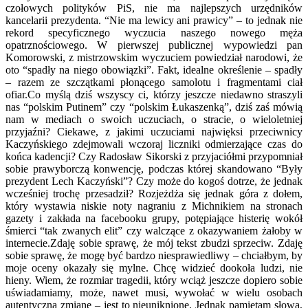
czołowych polityków PiS, nie ma najlepszych urzędników
kancelarii prezydenta. “Nie ma lewicy ani prawicy” – to jednak nie
rekord specyficznego wyczucia naszego nowego męża
opatrznościowego. W pierwszej publicznej wypowiedzi pan
Komorowski, z mistrzowskim wyczuciem powiedział narodowi, że
oto “spadły na niego obowiązki”. Fakt, idealne określenie – spadły
– razem ze szczątkami płonącego samolotu i fragmentami ciał
ofiar.Co myślą dziś wszyscy ci, którzy jeszcze niedawno straszyli
nas “polskim Putinem” czy “polskim Łukaszenką”, dziś zaś mówią
nam w mediach o swoich uczuciach, o stracie, o wieloletniej
przyjaźni? Ciekawe, z jakimi uczuciami najwięksi przeciwnicy
Kaczyńskiego zdejmowali wczoraj liczniki odmierzające czas do
końca kadencji? Czy Radosław Sikorski z przyjaciółmi przypomniał
sobie prawyborczą konwencję, podczas której skandowano “Były
prezydent Lech Kaczyński”? Czy może do kogoś dotrze, że jednak
wcześniej trochę przesadził? Rozjeżdża się jednak góra z dołem,
który wystawia niskie noty nagraniu z Michnikiem na stronach
gazety i zakłada na facebooku grupy, potępiające histerię wokół
śmierci “tak zwanych elit” czy walczące z okazywaniem żałoby w
internecie.Zdaję sobie sprawę, że mój tekst zbudzi sprzeciw. Zdaję
sobie sprawę, że mogę być bardzo niesprawiedliwy – chciałbym, by
moje oceny okazały się mylne. Chcę widzieć dookoła ludzi, nie
hieny. Wiem, że rozmiar tragedii, który wciąż jeszcze dopiero sobie
uświadamiamy, może, nawet musi, wywołać w wielu osobach
autentyczną zmianę – jest to nieuniknione. Jednak pamiętam słowa,