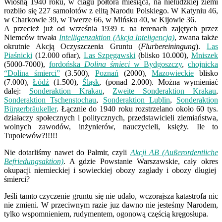
Wiosną 1940 roku, w ciagu półtora miesiąca, na nieludzkiej ziemi
rozbiło się 227 samolotów z elitą Narodu Polskiego. W Katyniu 46,
w Charkowie 39, w Twerze 66, w Mińsku 40, w Kijowie 36.
A przecież już od września 1939 r. na terenach zajętych przez
Niemców trwała
Intelligenzaktion (Akcja Inteligencja)
, zwana także
okrutnie Akcją Oczyszczenia Gruntu (
Flurbereiningung
).
Las
Piaśnicki
(12.000 ofiar),
Las Szpęgawski
(blisko 10.000),
Mniszek
(5000-7000),
fordońska
Dolina śmieci
w Bydgoszczy
,
chojnicka
“Dolina śmierci”
(3.500),
Poznań
(2000),
Mazowieckie
blisko
(7.000),
Łódź
(1.500),
Śląsk
, (ponad 2.000). Można wymieniać
dalej:
Sonderaktion Krakau
,
Zweite Sonderaktion Krakau
,
Sonderaktion Tschenstochau
,
Sonderaktion Lublin
,
Sonderaktion
Bürgerbräukeller
. Łącznie do 1940 roku rozstrzelano około 60 tys.
działaczy społecznych i politycznych, przedstawicieli ziemiaństwa,
wolnych zawodów, inżynierów, nauczycieli, księży. Ile to
Tupolewów?!!!!!
Nie dotarliśmy nawet do Palmir, czyli
Akcji AB (Außerordentliche
Befriedungsaktion)
. A gdzie Powstanie Warszawskie, cały okres
okupacji niemieckiej i sowieckiej obozy zagłady i obozy długiej
śmierci?
Jeśli tamto czyczenie gruntu się nie udało, wczorajsza katastrofa nic
nie zmieni. W przeciwnym razie juz dawno nie jesteśmy Narodem,
tylko wspomnieniem, rudymentem, ogonową częścią kręgosłupa.