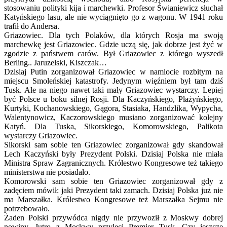
stosowaniu polityki kija i marchewki. Profesor Świaniewicz słuchał
Katyńskiego lasu, ale nie wyciągnięto go z wagonu. W 1941 roku
trafił do Andersa.
Griazowiec. Dla tych Polaków, dla których Rosja ma swoją
marchewkę jest Griazowiec. Gdzie uczą się, jak dobrze jest żyć w
zgodzie z państwem carów. Był Griazowiec z którego wyszedł
Berling.. Jaruzelski, Kiszczak…
Dzisiaj Putin zorganizował Griazowiec w namiocie rozbitym na
miejscu Smoleńskiej katastrofy. Jedynym więźniem był tam dziś
Tusk. Ale na niego nawet taki mały Griazowiec wystarczy. Lepiej
być Polsce u boku silnej Rosji. Dla Kaczyńskiego, Płażyńskiego,
Kurtyki, Kochanowskiego, Gągora, Stasiaka, Handzlika, Wypycha,
Walentynowicz, Kaczorowskiego musiano zorganizować kolejny
Katyń. Dla Tuska, Sikorskiego, Komorowskiego, Palikota
wystarczy Griazowiec.
Sikorski sam sobie ten Griazowiec zorganizował gdy skandował
Lech Kaczyński były Prezydent Polski. Dzisiaj Polska nie miała
Ministra Spraw Zagranicznych. Królestwo Kongresowe też takiego
ministerstwa nie posiadało.
Komorowski sam sobie ten Griazowiec zorganizował gdy z
zadęciem mówił: jaki Prezydent taki zamach. Dzisiaj Polska już nie
ma Marszałka. Królestwo Kongresowe też Marszałka Sejmu nie
potrzebowało.
Żaden Polski przywódca nigdy nie przywoził z Moskwy dobrej
nowiny. Jutro z Moskwy przyleci Premier Tusk. Czy jeszcze