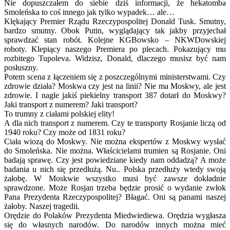
Nie dopuszczałem do siebie dziś informacji, że hekatomba
Smoleńska to coś innego jak tylko wypadek… ale…
Klękający Premier Rządu Rzeczypospolitej Donald Tusk. Smutny,
bardzo smutny. Obok Putin, wyglądający tak jakby przyjechał
sprawdzać stan robót. Kolejne KGBowsko – NKWDowskiej
roboty. Klepiący naszego Premiera po plecach. Pokazujący mu
rozbitego Tupoleva. Widzisz, Donald, dlaczego musisz być nam
posłuszny.
Potem scena z łączeniem się z poszczególnymi ministerstwami. Czy
zdrowie działa? Moskwa czy jest na linii? Nie ma Moskwy, ale jest
zdrowie. I nagle jakiś piekielny transport 387 dotarł do Moskwy?
Jaki transport z numerem? Jaki transport?
To trumny z ciałami polskiej elity!
A dla nich transport z numerem. Czy te transporty Rosjanie liczą od
1940 roku? Czy może od 1831 roku?
Ciała wiozą do Moskwy. Nie można ekspertów z Moskwy wysłać
do Smoleńska. Nie można. Właścicielami trumien są Rosjanie. Oni
badają sprawę. Czy jest powiedziane kiedy nam oddadzą? A może
badania u nich się przedłużą. Nu.. Polska przedłuży wtedy swoją
żałobę. W Moskwie wszystko musi być zawsze dokładnie
sprawdzone. Może Rosjan trzeba będzie prosić o wydanie zwłok
Pana Prezydenta Rzeczypospolitej? Błagać. Oni są panami naszej
żałoby. Naszej tragedii.
Orędzie do Polaków Prezydenta Miedwiediewa. Orędzia wygłasza
się do własnych narodów. Do narodów innych można mieć