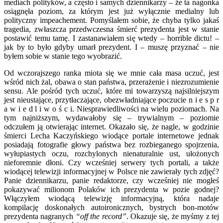
mediach polityków, a często i samych dziennikarzy – że ta nagonka
osiągnęła poziom, za którym jest już wyłącznie medialny lub
polityczny impeachement. Pomyślałem sobie, że chyba tylko jakaś
tragedia, zwłaszcza przedwczesna śmierć prezydenta jest w stanie
postawić temu tamę. I zastanawiałem się wtedy – horrible dictu! –
jak by to było gdyby umarł prezydent. I – muszę przyznać – nie
byłem sobie w stanie tego wyobrazić.
Od wczorajszego ranka miota się we mnie cała masa uczuć, jest
wśród nich żal, obawa o stan państwa, przerażenie i niezrozumienie
sensu. Ale pośród tych uczuć, które mi towarzyszą najsilniejszym
jest nieustające, przytłaczające, obezwładniające poczucie n i e s p r
a w i e d l i w o ś c i. Niesprawiedliwości na wielu poziomach. Na
tym najniższym, wydawałoby się – trywialnym – poziomie
odczułem ją otwierając internet. Okazało się, że nagle, w godzinie
śmierci Lecha Kaczyńskiego wiodące portale internetowe jednak
posiadają fotografie głowy państwa bez rozbieganego spojrzenia,
wyłupiastych oczu, rozchylonych nienaturalnie ust, ułożonych
nieforemnie dłoni. Czy wcześniej serwery tych portali, a także
wiodącej telewizji informacyjnej w Polsce nie zawierały tych zdjęć?
Panie dziennikarzu, panie redaktorze, czy wcześniej nie mogłeś
pokazywać milionom Polaków ich prezydenta w pozie godnej?
Włączyłem wiodącą telewizję informacyjną, która nadaje
kompilację doskonałych autoironicznych, bystrych bon-motów
prezydenta nagranych
“off the record”
. Okazuje się, że myśmy z tej