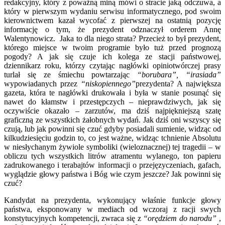
redakcyjny, który z poważną miną mówi o stracie jaką odczuwa, a
który w pierwszym wydaniu serwisu informatycznego, pod swoim
kierownictwem kazał wycofać z pierwszej na ostatnią pozycję
informację o tym, że prezydent odznaczył orderem Annę
Walentynowicz. Jaka to dla niego strata? Przecież to był prezydent,
którego miejsce w twoim programie było tuż przed prognozą
pogody? A jak się czuje ich kolega ze stacji państwowej,
dziennikarz roku, którzy czytając nagłówki opiniotwórczej prasy
turlał się ze śmiechu powtarzając
“borubara”, “irasiada”
wypowiadanych przez
“niskopiennego”
prezydenta? A największa
gazeta, która te nagłówki drukowała i była w stanie posunąć się
nawet do kłamstw i przestępczych – nieprawdziwych, jak się
oczywiście okazało – zarzutów, ma dziś najpiękniejszą szatę
graficzną ze wszystkich żałobnych wydań. Jak dziś oni wszyscy się
czują, lub jak powinni się czuć gdyby posiadali sumienie, widząc od
kilkudziesięciu godzin to, co jest ważne, widząc tchnienie Absolutu
w niesłychanym żywiole symboliki (wieloznacznej) tej tragedii – w
obliczu tych wszystkich litrów atramentu wylanego, ton papieru
zadrukowanego i terabajtów informacji o przejęzyczeniach, gafach,
wyglądzie głowy państwa i Bóg wie czym jeszcze? Jak powinni się
czuć?
Kandydat na prezydenta, wykonujący właśnie funkcje głowy
państwa, eksponowany w mediach od wczoraj z racji swych
konstytucyjnych kompetencji, zwraca się z
“orędziem do narodu”
,