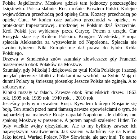
Polska Jagiellonów. Moskwa gdzieś tam jednoczy poszczególne
księstewka. Polska słabnie. Rosja rośnie. Kosztem Polski. Kolejne
województwa przechodzą pod opiekę Cara. Kozacy przechodzą po
opiekę Cara. W końcu całe państwo przechodzi w opiekę.. w
protektorat Imperatorowej.. urodzonej w Polskim dziś Szczecinie.
Król Polski jest wybierany przez Carycę. Potem z urzędu Car
Rosyjski staje się Królem Polskim. Kongres Wiedeński, Europa
spłacała Aleksandra za wyzwolenie od Napoleona. Spłacała nie
swoim tytułem. Nikt Europie nie dał prawa do tytułu Króla
Polskiego.
Drzewa w Smoleńsku znów szumiały złowieszczo gdy Francuzi
maszerowali obok Polaków na Moskwę.
Szumiały, gdy Mikołaj I dziękował za tytuł Króla Polskiego i zaczął
posyłać pierwsze kibitki z Polakami na wschód, na Sybir. Mają ci
dumni Polacy tą śmieszną piosenkę: Jeszcze Polska nie zginęła. A to
zobaczymy.
Kibitki ruszały w falach. Zawsze obok Smoleńskich drzew. 1863
rok. 1905 rok. 1939 rok. 1940 rok… 2010 rok.
Jesteśmy jedynym rywalem Rosji. Rywalem którego Rosjanie się
boją. Ten strach przed nami tłamszą zawsze opowieściami o tym, że
najbardziej na matuszkę Rosję napadał Napoleon, ale daliśmy mu
spaloną Moskwę w prezencie. A potem napadł szaleniec Hitler. To
były wielkie wojny ojczyźniane. Ale to my byliśmy zawsze ich
największym zmartwieniem. Jak szaleni wdarliśmy się na Kreml.
Jako jedyni. Wariaci Polacy. Niby Słowianie, ale tacy inni. To nasze