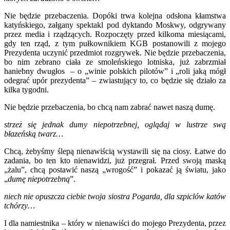
Nie będzie przebaczenia. Dopóki trwa kolejna odsłona kłamstwa
katyńskiego, załgany spektakl pod dyktando Moskwy, odgrywany
przez media i rządzących. Rozpoczęty przed kilkoma miesiącami,
gdy ten rząd, z tym pułkownikiem KGB postanowili z mojego
Prezydenta uczynić przedmiot rozgrywek. Nie będzie przebaczenia,
bo nim zebrano ciała ze smoleńskiego lotniska, już zabrzmiał
haniebny dwugłos – o „winie polskich pilotów” i „roli jaką mógł
odegrać upór prezydenta” – zwiastujący to, co będzie się działo za
kilka tygodni.
Nie będzie przebaczenia, bo chcą nam zabrać nawet naszą dumę.
strzeż się jednak dumy niepotrzebnej, oglądaj w lustrze swą
błazeńską twarz…
Chcą, żebyśmy ślepą nienawiścią wystawili się na ciosy. Łatwe do
zadania, bo ten kto nienawidzi, już przegrał. Przed swoją maską
„żalu”, chcą postawić naszą „wrogość” i pokazać ją światu, jako
„
dumę niepotrzebną
”.
niech nie opuszcza ciebie twoja siostra Pogarda, dla szpiclów katów
tchórzy…
I dla namiestnika – który w nienawiści do mojego Prezydenta, przez