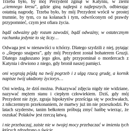
Trzeba było, by mój Prezydent zginął w Katyniu, w ziemi
„
ciemnego kresu
”, gdzie giną najlepsi z najlepszych, odbierając
ostatnią nagrodę. Trzeba było, by mój Prezydent wrócił w prostej
trumnie, by tym, co na kolanach i tym, odwróconym od prawdy
przypomnieć, czym jest ofiara życia.
bądź odważny gdy rozum zawodzi, bądź odważny, w ostatecznym
rachunku jedynie to się liczy…
Odwaga jest w nienawiści u tchórzy. Dlatego szydzili z niej, pytając
o „ślepego snajpera”, gdy mój Prezydent został bohaterem Gruzji.
Dlatego zagłuszano jego głos, gdy przypominał o mordercach z
Katynia i drwiono z niego, gdy bronił naszej pamięci.
oni wygrają pójdą na twój pogrzeb i z ulgą rzucą grudę, a kornik
napisze twój uładzony życiorys…
Oni wiedzą, że dziś można. Pokazywać zdjęcia nigdy nie widziane,
nazywać mężem stanu i ciepłym człowiekiem. Dziś, gdy mój
Prezydent nie żyje, zgraja hipokrytów prześciga się w pochwałach,
z nikczemnym przekonaniem, że martwy już im nie przeszkodzi. Po
latach szyderstw, tanim bełkotem próbują zmyć hańbę wierząc, że
oszukać Polaków jest rzeczą łatwą.
i nie przebaczaj, zaiste nie w twojej mocy przebaczać w imieniu tych
których zdradzono o świcie…