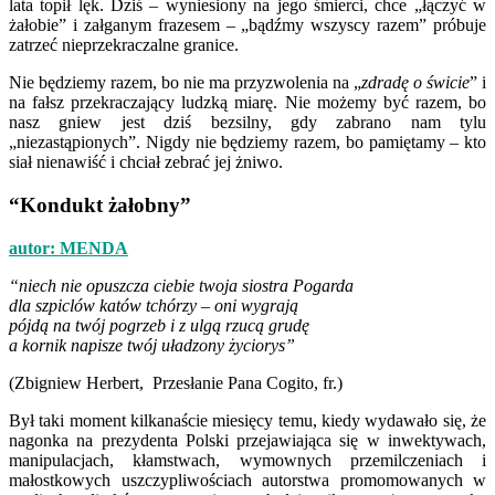
lata topił lęk. Dziś – wyniesiony na jego śmierci, chce „łączyć w
żałobie” i załganym frazesem – „bądźmy wszyscy razem” próbuje
zatrzeć nieprzekraczalne granice.
Nie będziemy razem, bo nie ma przyzwolenia na „
z
dradę o świcie
” i
na fałsz przekraczający ludzką miarę. Nie możemy być razem, bo
nasz gniew jest dziś bezsilny, gdy zabrano nam tylu
„niezastąpionych”. Nigdy nie będziemy razem, bo pamiętamy – kto
siał nienawiść i chciał zebrać jej żniwo.
“Kondukt żałobny”
autor: MENDA
“niech nie opuszcza ciebie twoja siostra Pogarda
dla szpiclów katów tchórzy – oni wygrają
pójdą na twój pogrzeb i z ulgą rzucą grudę
a kornik napisze twój uładzony życiorys”
(Zbigniew Herbert, Przesłanie Pana Cogito, fr.)
Był taki moment kilkanaście miesięcy temu, kiedy wydawało się, że
nagonka na prezydenta Polski przejawiająca się w inwektywach,
manipulacjach, kłamstwach, wymownych przemilczeniach i
małostkowych uszczypliwościach autorstwa promomowanych w