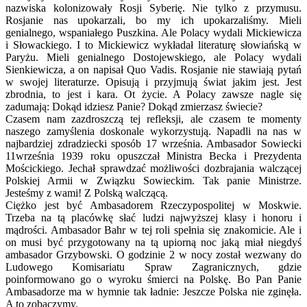
nazwiska kolonizowały Rosji Syberię. Nie tylko z przymusu.
Rosjanie nas upokarzali, bo my ich upokarzaliśmy. Mieli
genialnego, wspaniałego Puszkina. Ale Polacy wydali Mickiewicza
i Słowackiego. I to Mickiewicz wykładał literaturę słowiańską w
Paryżu. Mieli genialnego Dostojewskiego, ale Polacy wydali
Sienkiewicza, a on napisał Quo Vadis. Rosjanie nie stawiają pytań
w swojej literaturze. Opisują i przyjmują świat jakim jest. Jest
zbrodnia, to jest i kara. Ot życie. A Polacy zawsze nagle się
zadumają: Dokąd idziesz Panie? Dokąd zmierzasz świecie?
Czasem nam zazdroszczą tej refleksji, ale czasem te momenty
naszego zamyślenia doskonale wykorzystują. Napadli na nas w
najbardziej zdradziecki sposób 17 września. Ambasador Sowiecki
11września 1939 roku opuszczał Ministra Becka i Prezydenta
Mościckiego. Jechał sprawdzać możliwości dozbrajania walczącej
Polskiej Armii w Związku Sowieckim. Tak panie Ministrze.
Jesteśmy z wami! Z Polską walczącą.
Ciężko jest być Ambasadorem Rzeczypospolitej w Moskwie.
Trzeba na tą placówkę słać ludzi najwyższej klasy i honoru i
mądrości. Ambasador Bahr w tej roli spełnia się znakomicie. Ale i
on musi być przygotowany na tą upiorną noc jaką miał niegdyś
ambasador Grzybowski. O godzinie 2 w nocy został wezwany do
Ludowego Komisariatu Spraw Zagranicznych, gdzie
poinformowano go o wyroku śmierci na Polskę. Bo Pan Panie
Ambasadorze ma w hymnie tak ładnie: Jeszcze Polska nie zginęła.
A to zobaczymy.