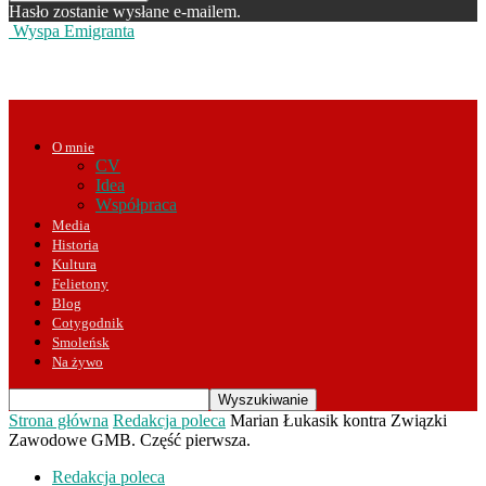
Hasło zostanie wysłane e-mailem.
Wyspa Emigranta
O mnie
CV
Idea
Współpraca
Media
Historia
Kultura
Felietony
Blog
Cotygodnik
Smoleńsk
Na żywo
Strona główna
Redakcja poleca
Marian Łukasik kontra Związki
Zawodowe GMB. Część pierwsza.
Redakcja poleca