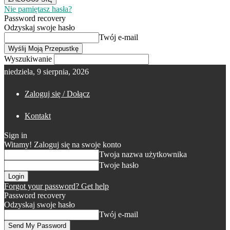
Nie pamiętasz hasła?
Password recovery
Odzyskaj swoje hasło
Twój e-mail
Wyszukiwanie
niedziela, 9 sierpnia, 2026
Zaloguj się / Dołącz
Kontakt
Sign in
Witamy! Zaloguj się na swoje konto
Twoja nazwa użytkownika
Twoje hasło
Forgot your password? Get help
Password recovery
Odzyskaj swoje hasło
Twój e-mail