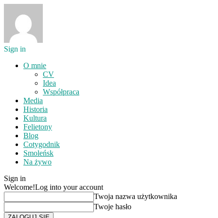
Sign in
O mnie
CV
Idea
Współpraca
Media
Historia
Kultura
Felietony
Blog
Cotygodnik
Smoleńsk
Na żywo
Sign in
Welcome!
Log into your account
Twoja nazwa użytkownika
Twoje hasło