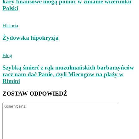
kary finansowe mogą pomóc w zmianie wizerunku
Polski
Historia
Żydowska hipokryzja
Blog
Szybką śmierć z rąk muzułmańskich barbarzyńców
racz nam dać Panie, czyli Miecugow na plaży w
Rimini
ZOSTAW ODPOWIEDŹ