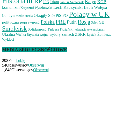
Historia
III RP
Katyń
Islam
KGB
IPN
Janusz Szewczak
Lech Kaczyński
Lech Wałęsa
komunizm
Krzysztof Wyszkowski
Polacy w UK
Okrągły Stół
PiS
PO
Londyn
media
media
PRL
Rosja
Polska
Putin
SB
polityczna poprawność
Salon
Smoleńsk
Solidarność
Tadeusz Płużański
tolerancjonizm
tolerancja
zamach
ZSRR
Ukraina
Wielka Brytania
wojna
wybory
Łysiak
Żołnierze
Wyklęci
MEDIA SPOŁECZNOŚCIOWE
298
Fani
Lubię
54
Obserwujący
Obserwuj
1,848
Obserwujący
Obserwuj