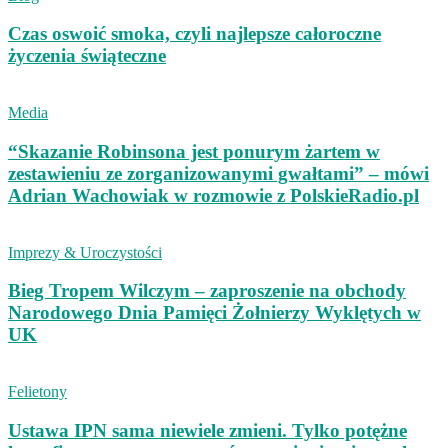
Czas oswoić smoka, czyli najlepsze całoroczne
życzenia świąteczne
Media
“Skazanie Robinsona jest ponurym żartem w
zestawieniu ze zorganizowanymi gwałtami” – mówi
Adrian Wachowiak w rozmowie z PolskieRadio.pl
Imprezy & Uroczystości
Bieg Tropem Wilczym – zaproszenie na obchody
Narodowego Dnia Pamięci Żołnierzy Wyklętych w
UK
Felietony
Ustawa IPN sama niewiele zmieni. Tylko potężne