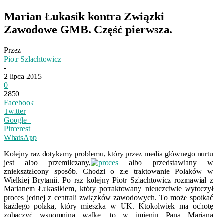
Marian Łukasik kontra Związki
Zawodowe GMB. Część pierwsza.
Przez
Piotr Szlachtowicz
-
2 lipca 2015
0
2850
Facebook
Twitter
Google+
Pinterest
WhatsApp
Kolejny raz dotykamy problemu, który przez media głównego nurtu
jest albo przemilczany,
albo przedstawiany w
zniekształcony sposób. Chodzi o złe traktowanie Polaków w
Wielkiej Brytanii. Po raz kolejny Piotr Szlachtowicz rozmawiał z
Marianem Łukasikiem, który potraktowany nieuczciwie wytoczył
proces jednej z centrali związków zawodowych. To może spotkać
każdego polaka, który mieszka w UK. Ktokolwiek ma ochotę
zobaczyć wspomniną walkę, to w imieniu Pana Mariana