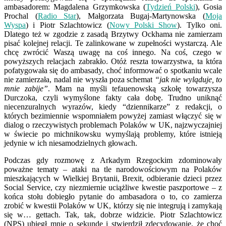
ambasadorem: Magdalena Grzymkowska (
Tydzień Polski
), Gosia
Prochal (
Radio Star
), Małgorzata Bugaj-Martynowska (
Moja
Wyspa
) i Piotr Szlachtowicz (
Nowy Polski Show
). Tylko oni.
Dlatego też w zgodzie z zasadą Brzytwy Ockhama nie zamierzam
pisać kolejnej relacji. Te zalinkowane w zupełności wystarczą. Ale
chcę zwrócić Waszą uwagę na coś innego. Na coś, czego w
powyższych relacjach zabrakło. Otóż reszta towarzystwa, ta która
pofatygowała się do ambasady, choć informować o spotkaniu wcale
nie zamierzała, nadal nie wyszła poza schemat
“jak nie wyląduje, to
mnie zabije”
. Mam na myśli tefauenowską szkołę towarzysza
Durczoka, czyli wymyślone fakty cała dobę. Trudno uniknąć
niecenzuralnych wyrazów, kiedy “dziennikarze” z redakcji, o
których bezimiennie wspomniałem powyżej zamiast włączyć się w
dialog o rzeczywistych problemach Polaków w UK, najzwyczajniej
w świecie po michnikowsku wymyślają problemy, które istnieją
jedynie w ich niesamodzielnych głowach.
Podczas gdy rozmowę z Arkadym Rzegockim zdominowały
poważne tematy – ataki na tle narodowościowym na Polaków
mieszkających w Wielkiej Brytanii, Brexit, odbieranie dzieci przez
Social Service, czy niezmiernie uciążliwe kwestie paszportowe – z
końca stołu dobiegło pytanie do ambasadora o to, co zamierza
zrobić w kwestii Polaków w UK, którzy się nie integrują i zamykają
się w… gettach. Tak, tak, dobrze widzicie. Piotr Szlachtowicz
(NPS) ubiegł mnie o sekundę i stwierdził zdecydowanie, że choć