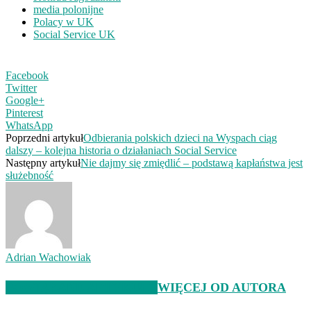
media polonijne
Polacy w UK
Social Service UK
Facebook
Twitter
Google+
Pinterest
WhatsApp
Poprzedni artykuł
Odbierania polskich dzieci na Wyspach ciąg
dalszy – kolejna historia o działaniach Social Service
Następny artykuł
Nie dajmy się zmiędlić – podstawą kapłaństwa jest
służebność
Adrian Wachowiak
POWIĄZANE ARTYKUŁY
WIĘCEJ OD AUTORA