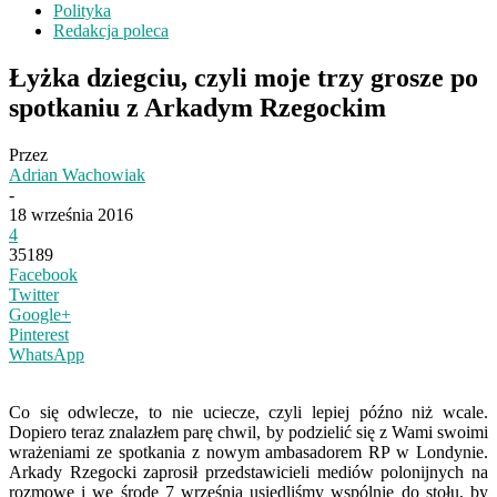
Polityka
Redakcja poleca
Łyżka dziegciu, czyli moje trzy grosze po
spotkaniu z Arkadym Rzegockim
Przez
Adrian Wachowiak
-
18 września 2016
4
35189
Facebook
Twitter
Google+
Pinterest
WhatsApp
Co się odwlecze, to nie uciecze, czyli lepiej późno niż wcale.
Dopiero teraz znalazłem parę chwil, by podzielić się z Wami swoimi
wrażeniami ze spotkania z nowym ambasadorem RP w Londynie.
Arkady Rzegocki zaprosił przedstawicieli mediów polonijnych na
rozmowę i we środę 7 września usiedliśmy wspólnie do stołu, by