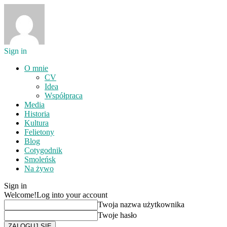
Sign in
O mnie
CV
Idea
Współpraca
Media
Historia
Kultura
Felietony
Blog
Cotygodnik
Smoleńsk
Na żywo
Sign in
Welcome!
Log into your account
Twoja nazwa użytkownika
Twoje hasło