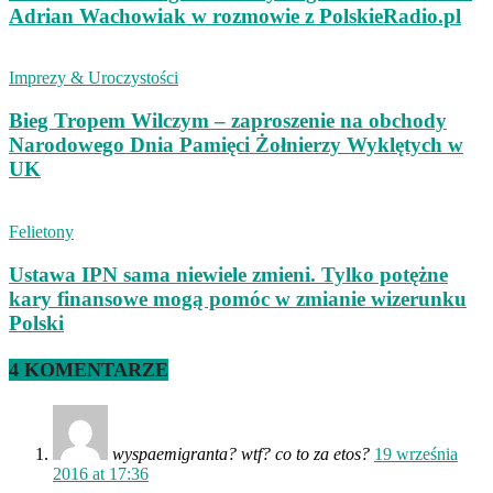
Adrian Wachowiak w rozmowie z PolskieRadio.pl
Imprezy & Uroczystości
Bieg Tropem Wilczym – zaproszenie na obchody
Narodowego Dnia Pamięci Żołnierzy Wyklętych w
UK
Felietony
Ustawa IPN sama niewiele zmieni. Tylko potężne
kary finansowe mogą pomóc w zmianie wizerunku
Polski
4 KOMENTARZE
wyspaemigranta? wtf? co to za etos?
19 września
2016 at 17:36