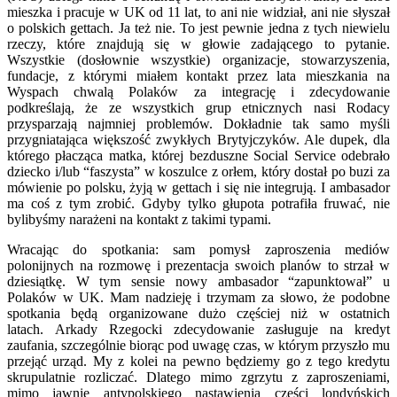
mieszka i pracuje w UK od 11 lat, to ani nie widział, ani nie słyszał
o polskich gettach. Ja też nie. To jest pewnie jedna z tych niewielu
rzeczy, które znajdują się w głowie zadającego to pytanie.
Wszystkie (dosłownie wszystkie) organizacje, stowarzyszenia,
fundacje, z którymi miałem kontakt przez lata mieszkania na
Wyspach chwalą Polaków za integrację i zdecydowanie
podkreślają, że ze wszystkich grup etnicznych nasi Rodacy
przysparzają najmniej problemów. Dokładnie tak samo myśli
przygniatająca większość zwykłych Brytyjczyków. Ale dupek, dla
którego płacząca matka, której bezduszne Social Service odebrało
dziecko i/lub “faszysta” w koszulce z orłem, który dostał po buzi za
mówienie po polsku, żyją w gettach i się nie integrują. I ambasador
ma coś z tym zrobić. Gdyby tylko głupota potrafiła fruwać, nie
bylibyśmy narażeni na kontakt z takimi typami.
Wracając do spotkania: sam pomysł zaproszenia mediów
polonijnych na rozmowę i prezentacja swoich planów to strzał w
dziesiątkę. W tym sensie nowy ambasador “zapunktował” u
Polaków w UK. Mam nadzieję i trzymam za słowo, że podobne
spotkania będą organizowane dużo częściej niż w ostatnich
latach. Arkady Rzegocki zdecydowanie zasługuje na kredyt
zaufania, szczególnie biorąc pod uwagę czas, w którym przyszło mu
przejąć urząd. My z kolei na pewno będziemy go z tego kredytu
skrupulatnie rozliczać. Dlatego mimo zgrzytu z zaproszeniami,
mimo jawnie antypolskiego nastawienia części londyńskich