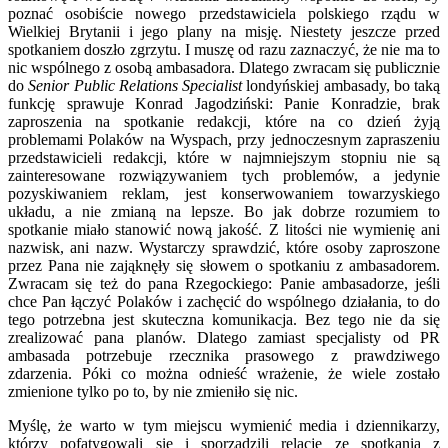
poznać osobiście nowego przedstawiciela polskiego rządu w
Wielkiej Brytanii i jego plany na misję. Niestety jeszcze przed
spotkaniem doszło zgrzytu. I muszę od razu zaznaczyć, że nie ma to
nic wspólnego z osobą ambasadora. Dlatego zwracam się publicznie
do
Senior Public Relations Specialist
londyńskiej ambasady, bo taką
funkcję sprawuje Konrad Jagodziński: Panie Konradzie, brak
zaproszenia na spotkanie redakcji, które na co dzień żyją
problemami Polaków na Wyspach, przy jednoczesnym zapraszeniu
przedstawicieli redakcji, które w najmniejszym stopniu nie są
zainteresowane rozwiązywaniem tych problemów, a jedynie
pozyskiwaniem reklam, jest konserwowaniem towarzyskiego
układu, a nie zmianą na lepsze. Bo jak dobrze rozumiem to
spotkanie miało stanowić nową jakość. Z litości nie wymienię ani
nazwisk, ani nazw. Wystarczy sprawdzić, które osoby zaproszone
przez Pana nie zająknęły się słowem o spotkaniu z ambasadorem.
Zwracam się też do pana Rzegockiego: Panie ambasadorze, jeśli
chce Pan łączyć Polaków i zachęcić do wspólnego działania, to do
tego potrzebna jest skuteczna komunikacja. Bez tego nie da się
zrealizować pana planów. Dlatego zamiast specjalisty od PR
ambasada potrzebuje rzecznika prasowego z prawdziwego
zdarzenia. Póki co można odnieść wrażenie, że wiele zostało
zmienione tylko po to, by nie zmieniło się nic.
Myślę, że warto w tym miejscu wymienić media i dziennikarzy,
którzy pofatygowali się i sporządzili relacje ze spotkania z