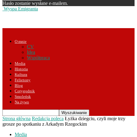
Hasło zostanie wysłane e-mailem.
Wyspa Emigranta
O mnie
CV
Idea
Współpraca
Media
Historia
Kultura
Felietony
Blog
Cotygodnik
Smoleńsk
Na żywo
Strona główna
Redakcja poleca
Łyżka dziegciu, czyli moje trzy
grosze po spotkaniu z Arkadym Rzegockim
Media