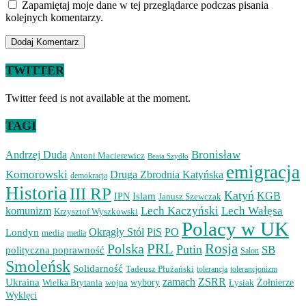
Zapamiętaj moje dane w tej przeglądarce podczas pisania
kolejnych komentarzy.
TWITTER
Twitter feed is not available at the moment.
TAGI
Bronisław
Andrzej Duda
Antoni Macierewicz
Beata Szydło
emigracja
Komorowski
Druga Zbrodnia Katyńska
demokracja
Historia
III RP
Katyń
Islam
KGB
IPN
Janusz Szewczak
Lech Kaczyński
Lech Wałęsa
komunizm
Krzysztof Wyszkowski
Polacy w UK
Okrągły Stół
PiS
PO
Londyn
media
media
PRL
Rosja
Polska
Putin
SB
polityczna poprawność
Salon
Smoleńsk
Solidarność
Tadeusz Płużański
tolerancjonizm
tolerancja
zamach
ZSRR
Ukraina
Wielka Brytania
wojna
wybory
Łysiak
Żołnierze
Wyklęci