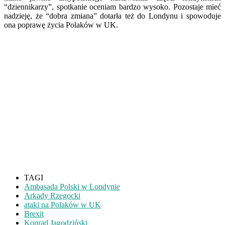
“dziennikarzy”, spotkanie oceniam bardzo wysoko. Pozostaje mieć
nadzieję, że “dobra zmiana” dotarła też do Londynu i spowoduje
ona poprawę życia Polaków w UK.
TAGI
Ambasada Polski w Londynie
Arkady Rzegocki
ataki na Polaków w UK
Brexit
Konrad Jagodziński