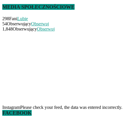
MEDIA SPOŁECZNOŚCIOWE
298
Fani
Lubię
54
Obserwujący
Obserwuj
1,848
Obserwujący
Obserwuj
InstagramPlease check your feed, the data was entered incorrectly.
FACEBOOK