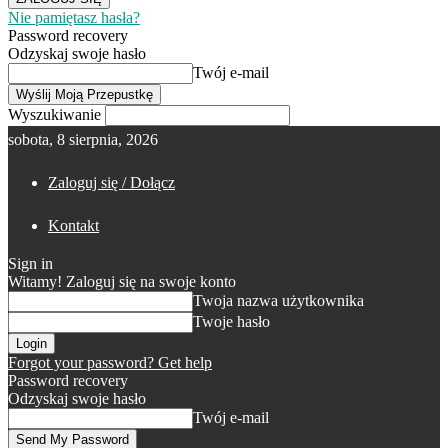
Nie pamiętasz hasła?
Password recovery
Odzyskaj swoje hasło
Twój e-mail
Wyszukiwanie
sobota, 8 sierpnia, 2026
Zaloguj się / Dołącz
Kontakt
Sign in
Witamy! Zaloguj się na swoje konto
Twoja nazwa użytkownika
Twoje hasło
Forgot your password? Get help
Password recovery
Odzyskaj swoje hasło
Twój e-mail