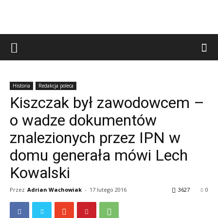
Historia
Redakcja poleca
Kiszczak był zawodowcem –
o wadze dokumentów
znalezionych przez IPN w
domu generała mówi Lech
Kowalski
Przez
Adrian Wachowiak
-
17 lutego 2016
3627
0