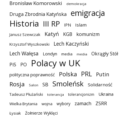
Bronisław Komorowski
demokracja
emigracja
Druga Zbrodnia Katyńska
Historia
III RP
Islam
IPN
Katyń
KGB
komunizm
Janusz Szewczak
Lech Kaczyński
Krzysztof Wyszkowski
Lech Wałęsa
Okrągły Stół
Londyn
media
media
Polacy w UK
PiS
PO
PRL
Polska
Putin
polityczna poprawność
Smoleńsk
Rosja
SB
Solidarność
Salon
Ukraina
Tadeusz Płużański
tolerancjonizm
tolerancja
zamach
ZSRR
wybory
Wielka Brytania
wojna
Żołnierze Wyklęci
Łysiak