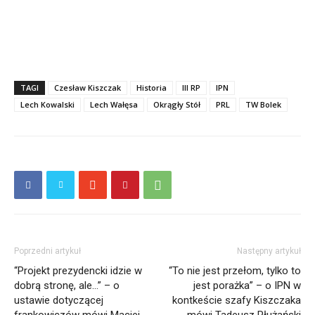
TAGI
Czesław Kiszczak
Historia
III RP
IPN
Lech Kowalski
Lech Wałęsa
Okrągły Stół
PRL
TW Bolek
Poprzedni artykuł
Następny artykuł
“Projekt prezydencki idzie w
“To nie jest przełom, tylko to
dobrą stronę, ale…” – o
jest porażka” – o IPN w
ustawie dotyczącej
kontkeście szafy Kiszczaka