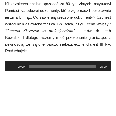
Kiszczakowa chciała sprzedać za 90 tys. złotych Instytutowi
Pamięci Narodowej dokumenty, które zgromadził bezprawnie
jej zmarły mąż. Co zawierają rzeczone dokumenty? Czy jest
wśród nich osławiona teczka TW Bolka, czyli Lecha Wałęsy?
“Generał Kiszczak to profesjonalista”
– mówi dr Lech
Kowalski. I dlatego możemy mieć przekonanie graniczące z
pewnością, że są one bardzo niebezpieczne dla elit III RP.
Posłuchajcie:
Odtwarzacz
00:00
00:00
plików
dźwiękowych