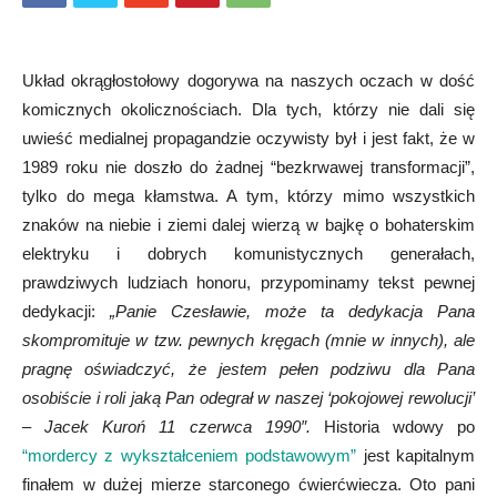
Układ okrągłostołowy dogorywa na naszych oczach w dość
komicznych okolicznościach. Dla tych, którzy nie dali się
uwieść medialnej propagandzie oczywisty był i jest fakt, że w
1989 roku nie doszło do żadnej “bezkrwawej transformacji”,
tylko do mega kłamstwa. A tym, którzy mimo wszystkich
znaków na niebie i ziemi dalej wierzą w bajkę o bohaterskim
elektryku i dobrych komunistycznych generałach,
prawdziwych ludziach honoru, przypominamy tekst pewnej
dedykacji:
„Panie Czesławie, może ta dedykacja Pana
skompromituje w tzw. pewnych kręgach (mnie w innych), ale
pragnę oświadczyć, że jestem pełen podziwu dla Pana
osobiście i roli jaką Pan odegrał w naszej ‘pokojowej rewolucji’
–
Jacek Kuroń 11 czerwca 1990″.
Historia wdowy po
“mordercy z wykształceniem podstawowym”
jest kapitalnym
finałem w dużej mierze starconego ćwierćwiecza. Oto pani