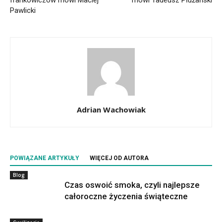
frankowiczów mówi Maciej
mówi Tadeusz Płużański
Pawlicki
Adrian Wachowiak
POWIĄZANE ARTYKUŁY
WIĘCEJ OD AUTORA
Blog
Czas oswoić smoka, czyli najlepsze
całoroczne życzenia świąteczne