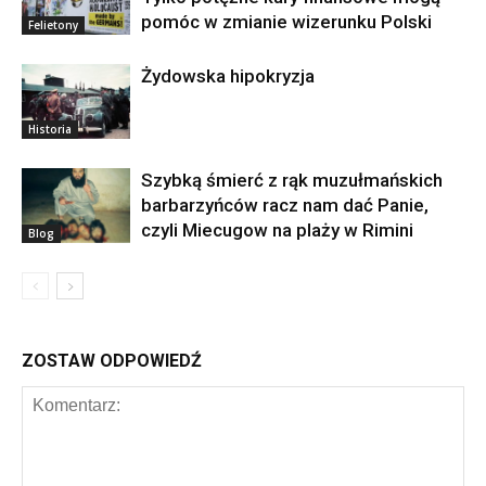
pomóc w zmianie wizerunku Polski
Felietony
Żydowska hipokryzja
Historia
Szybką śmierć z rąk muzułmańskich
barbarzyńców racz nam dać Panie,
czyli Miecugow na plaży w Rimini
Blog
ZOSTAW ODPOWIEDŹ