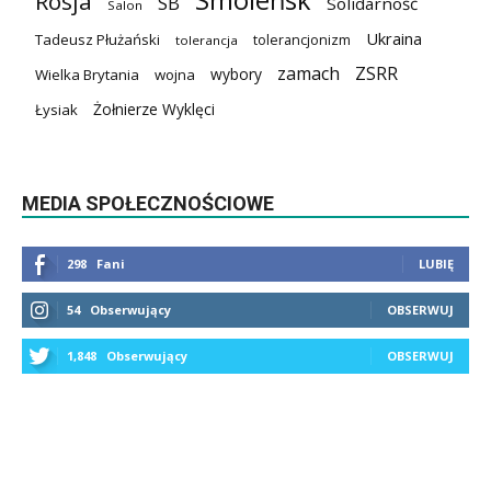
Smoleńsk
Rosja
SB
Solidarność
Salon
Ukraina
Tadeusz Płużański
tolerancjonizm
tolerancja
zamach
ZSRR
wybory
Wielka Brytania
wojna
Żołnierze Wyklęci
Łysiak
MEDIA SPOŁECZNOŚCIOWE
298
Fani
LUBIĘ
54
Obserwujący
OBSERWUJ
1,848
Obserwujący
OBSERWUJ