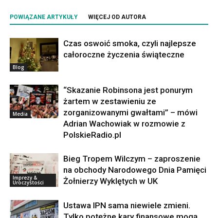
POWIĄZANE ARTYKUŁY
WIĘCEJ OD AUTORA
Czas oswoić smoka, czyli najlepsze
całoroczne życzenia świąteczne
Blog
“Skazanie Robinsona jest ponurym
żartem w zestawieniu ze
zorganizowanymi gwałtami” – mówi
Media
Adrian Wachowiak w rozmowie z
PolskieRadio.pl
Bieg Tropem Wilczym – zaproszenie
na obchody Narodowego Dnia Pamięci
Imprezy &
Żołnierzy Wyklętych w UK
Uroczystości
Ustawa IPN sama niewiele zmieni.
Tylko potężne kary finansowe mogą