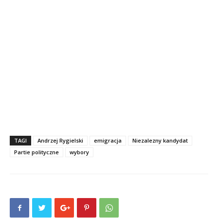
dźwiękowych
TAGI
Andrzej Rygielski
emigracja
Niezalezny kandydat
Partie polityczne
wybory