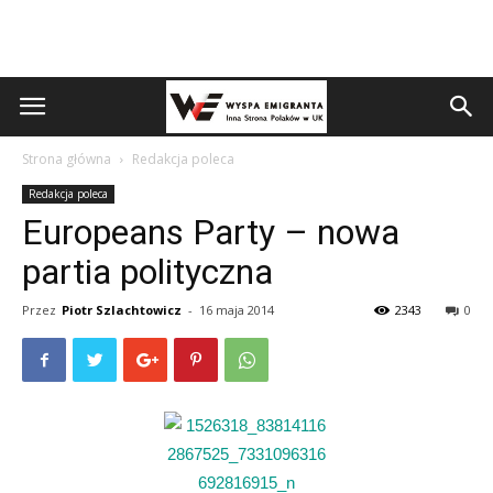
Strona główna
Redakcja poleca
Redakcja poleca
Europeans Party – nowa
partia polityczna
Przez
Piotr Szlachtowicz
-
16 maja 2014
2343
0