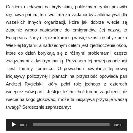
Całkiem niedawno na brytyjskim, politcznym rynku pojawiła
się nowa partia. Ten twór ma za zadanie być alternatywą dla
wszelkich innych organizacji, które jak dobrze wiecie są
zupełnie wrogo nastawione do emigrantów. Jej nazwa to
Europeans Party i jej czonkami są w większości osoby spoza
Wielkiej Brytanii, a nadrzędnym celem jest zjednoczenie osób,
które co dzień borykają się z różnymi problemami, często
związanymi z dyskryminacją. Prezesem tej nowej organizacji
jest Tommy Tomescu. O powodach powołania tej nowej
inicjatywy politczynej i planach na przyszłość opowiada pan
Andrzej Rygielski, który pełni rolę jednego z czterech
wiceprezesów partii. Jeśli jesteście choć trochę zagubieni i nie
wiecie na kogo głosować, może ta inicjatywa przykuje waszą
uwagę? Serdecznie zapraszamy:
Odtwarzacz
00:00
00:00
plików