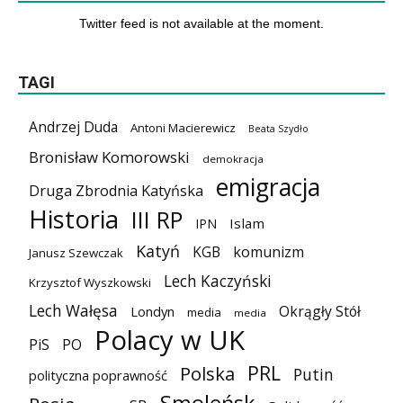
Twitter feed is not available at the moment.
TAGI
Andrzej Duda
Antoni Macierewicz
Beata Szydło
Bronisław Komorowski
demokracja
emigracja
Druga Zbrodnia Katyńska
Historia
III RP
Islam
IPN
Katyń
KGB
komunizm
Janusz Szewczak
Lech Kaczyński
Krzysztof Wyszkowski
Lech Wałęsa
Okrągły Stół
Londyn
media
media
Polacy w UK
PiS
PO
PRL
Polska
Putin
polityczna poprawność