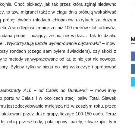
ojnie. Choć blokady, jak tak przez którą zginął niedawno
ocy, to tzw. migranci także w ciągu dnia próbują wskakiwać
ą próbę: dwóch młodych chłopaków ukrytych za dużym
eki. A w odległości mniejszej niż 100 metrów stał radiowóz,
ieudaną próbę i udający, że nic nie widzą… Tak to działa.
M
le.
„Wykorzystują każde wyhamowanie ciężarówki”
– mówi
 przy rondach (czego sam byłem świadkiem), czy skoki z
te metody są wypracowane od lat, to nie jest nic nowego.
bry. Byleby tylko w biegu do niej wskoczyć i spróbować
 autostrady A16 – od Calais do Dunkierki”
– mówi inny
ko portu w Calais i w okolicach stacji paliw Total. Sławek
lemu jest zdecydowanie mniejsza niż w zeszłym roku, przed
i atakowani przez duże grupy, liczące 100-150 osób. Teraz
ę, robią przeszkody, palą opony, palety, stwarzając tym