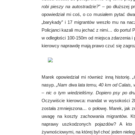
robi pieszy na autostradzie?”
– po dłuższej p
opowiedział mi coś, o co musiałem pytać dwa 
„barykady” i 17 migrantów weszło mu na nacze
Policjanci kazali mu jechać z nimi… do portu! 
w odległości 100-150m od miejsca zdarzenia i po
kierowcy naprawdę mają prawo czuć się zagroż
Marek opowiedział mi również inną historię.
„
nasyp.
„Nam dwa lata temu, 40 km od Calais, we
– nic o tym wiedzieliśmy. Dopiero psy po dru
Oczywiście kierowca: mandat w wysokości 2
została zmniejszona… o połowę. Marek, jak zr
uwagę na koszty zachowania migrantów. Kto
naprawy uszkodzonych pojazdów? A kto 
żywnościowymi, na której był choć jeden niele