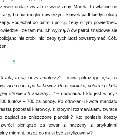
rzerwie dodaje wyraźnie wzruszony Marek. To właśnie on
razy, bo nie mogłem uwierzyć. Sławek padł kiedyś ofiarą
pę. Podjechał do patrolu policji, żeby o tym powiedzieć.
Powiedzieli, że tam mu ich wyjmą. A ów patrol znajdował się
licjanci nie zrobili nic, żeby tych ludzi powstrzymać. Cóż,
eni.
Ci tutaj to są jacyś amatorzy”
– mówi pokazując ręką na
szli na naczepę fachowcy. Przecięli linkę, potem ją skelili
giej stronie ich znalazły…”
– opowiada. I kto jest winny?
800 funtów – 700 za osobę. Po odwołaniu kwota mandatu
esztą pozostali kierowcy, z którymi rozmawiałem, zwraca
 zapłaci za zniszczone plandeki? Kto poniesie koszty
zwróci pieniądze za towar z naczepy z artykułami
galny migrant, przez co musi być zutylizowany?