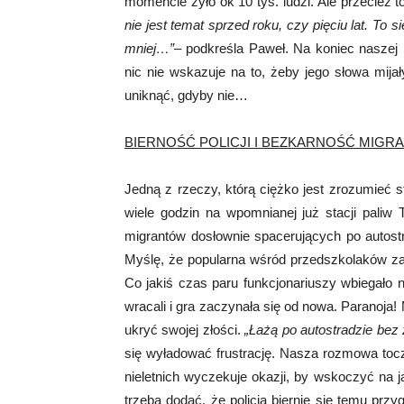
momencie żyło ok 10 tys. ludzi. Ale przecież t
nie jest temat sprzed roku, czy pięciu lat. To si
mniej…”
– podkreśla Paweł. Na koniec naszej
nic nie wskazuje na to, żeby jego słowa mija
uniknąć, gdyby nie…
BIERNOŚĆ POLICJI I BEZKARNOŚĆ MIG
Jedną z rzeczy, którą ciężko jest zrozumieć 
wiele godzin na wpomnianej już stacji paliw 
migrantów dosłownie spacerujących po autostr
Myślę, że popularna wśród przedszkolaków za
Co jakiś czas paru funkcjonariuszy wbiegało n
wracali i gra zaczynała się od nowa. Paranoja!
ukryć swojej złości.
„Łażą po autostradzie bez
się wyładować frustrację. Nasza rozmowa toc
nieletnich wyczekuje okazji, by wskoczyć na 
trzeba dodać, że policja biernie się temu przy