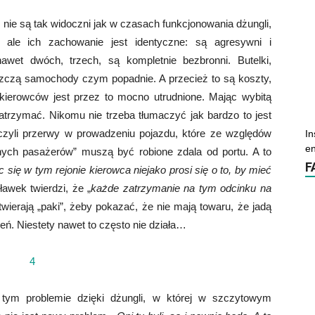
nie są tak widoczni jak w czasach funkcjonowania dżungli,
, ale ich zachowanie jest identyczne: są agresywni i
awet dwóch, trzech, są kompletnie bezbronni. Butelki,
iszczą samochody czym popadnie. A przecież to są koszty,
 kierowców jest przez to mocno utrudnione. Mając wybitą
zatrzymać. Nikomu nie trzeba tłumaczyć jak bardzo to jest
czyli przerwy w prowadzeniu pojazdu, które ze względów
In
en
anych pasażerów” muszą być robione zdala od portu. A to
F
 się w tym rejonie kierowca niejako prosi się o to, by mieć
awek twierdzi, że „
każde zatrzymanie na tym odcinku na
wierają „paki”, żeby pokazać, że nie mają towaru, że jadą
eń. Niestety nawet to często nie działa…
o tym problemie dzięki dżungli, w której w szczytowym