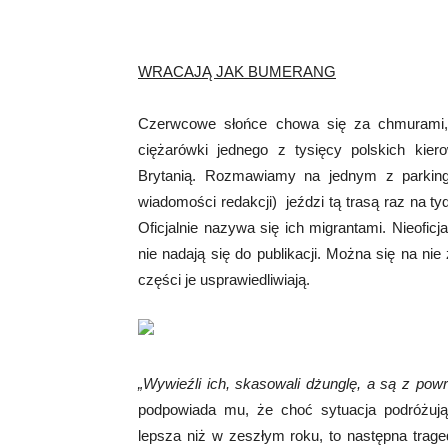
WRACAJĄ JAK BUMERANG
Czerwcowe słońce chowa się za chmurami, 
ciężarówki jednego z tysięcy polskich kier
Brytanią. Rozmawiamy na jednym z parking
wiadomości redakcji) jeździ tą trasą raz na tyd
Oficjalnie nazywa się ich migrantami. Nieofi
nie nadają się do publikacji. Można się na n
części je usprawiedliwiają.
„Wywieźli ich, skasowali dżunglę, a są z po
podpowiada mu, że choć sytuacja podróżuj
lepsza niż w zeszłym roku, to następna traged