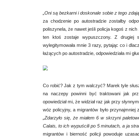
„Oni są bezkarni i doskonale sobie z tego zdaj
za chodzenie po autostradzie zostałby odpo
poliszynela, że nawet jeśli policja kogoś z ni
ten ktoś zostaje wypuszczony. Z drugiej 
wylegitymowała mnie 3 razy, pytając co i dlac
łażących po autostradzie, odpowiedziała mi gł
Co robić? Jak z tym walczyć? Marek tyle słus
na naczepy powinni być traktowani jak prz
opowiedział mi, że widział raz jak przy słynnym 
wóz policyjny, a migrantów było przynajmniej
„Zdarzyło się, że miałem 6 w skrzyni paletowe
Calais, to ich wypuścili po 5 minutach, a ja s
migrantów i bierność policji powoduje uzasa