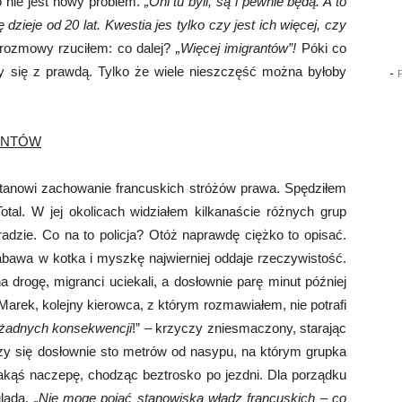
o nie jest nowy problem.
„Oni tu byli, są i pewnie będą. A to
ę dzieje od 20 lat. Kwestia jes tylko czy jest ich więcej, czy
 rozmowy rzuciłem: co dalej?
„Więcej imigrantów”!
Póki co
ły się z prawdą. Tylko że wiele nieszczęść można byłoby
-
RANTÓW
stanowi zachowanie francuskich stróżów prawa. Spędziłem
Total. W jej okolicach widziałem kilkanaście różnych grup
adzie. Co na to policja? Otóż naprawdę ciężko to opisać.
bawa w kotka i myszkę najwierniej oddaje rzeczywistość.
a drogę, migranci uciekali, a dosłownie parę minut później
 Marek, kolejny kierowca, z którym rozmawiałem, nie potrafi
 żadnych konsekwencji
!” – krzyczy zniesmaczony, starając
zy się dosłownie sto metrów od nasypu, na którym grupka
jakąś naczepę, chodząc beztrosko po jezdni. Dla porządku
gląda.
„Nie mogę pojąć stanowiska władz francuskich – co