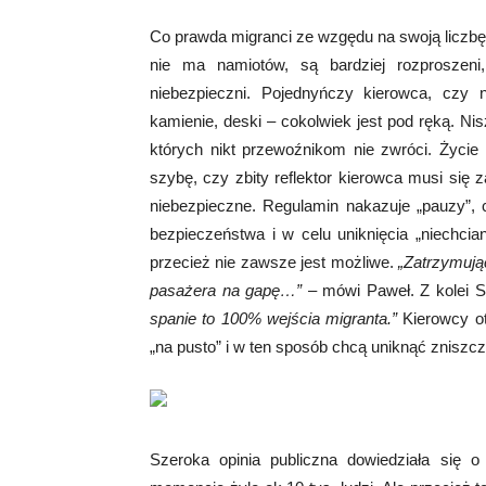
Co prawda migranci ze wzgędu na swoją liczbę 
nie ma namiotów, są bardziej rozproszeni
niebezpieczni. Pojednyńczy kierowca, czy n
kamienie, deski – cokolwiek jest pod ręką. N
których nikt przewoźnikom nie zwróci. Życie
szybę, czy zbity reflektor kierowca musi się 
niebezpieczne. Regulamin nakazuje „pauzy”, 
bezpieczeństwa i w celu uniknięcia „niechci
przecież nie zawsze jest możliwe.
„Zatrzymując
pasażera na gapę…”
– mówi Paweł. Z kolei Sł
spanie to 100% wejścia migranta.”
Kierowcy ot
„na pusto” i w ten sposób chcą uniknąć zniszcz
Szeroka opinia publiczna dowiedziała się 