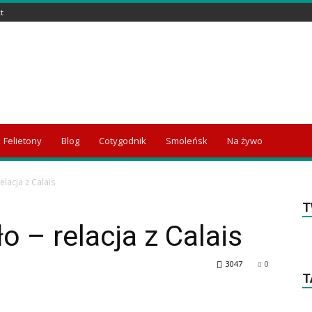
t
Felietony
Blog
Cotygodnik
Smoleńsk
Na żywo
elacja z Calais
T
o – relacja z Calais
3047
0
T