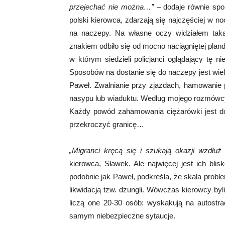
przejechać nie można…”
– dodaje równie spok
polski kierowca, zdarzają się najczęściej w n
na naczepy. Na własne oczy widziałem tak
znakiem odbiło się od mocno naciągniętej pland
w którym siedzieli policjanci oglądający tę n
Sposobów na dostanie się do naczepy jest wie
Paweł. Zwalnianie przy zjazdach, hamowanie
nasypu lub wiaduktu. Według mojego rozmówcy 
Każdy powód zahamowania ciężarówki jest do
przekroczyć granicę…
„Migranci kręcą się i szukają okazji wzdłuż
kierowca, Sławek. Ale najwięcej jest ich blis
podobnie jak Paweł, podkreśla, że skala prob
likwidacją tzw. dżungli. Wówczas kierowcy byl
liczą one 20-30 osób: wyskakują na autostrad
samym niebezpieczne sytaucje.