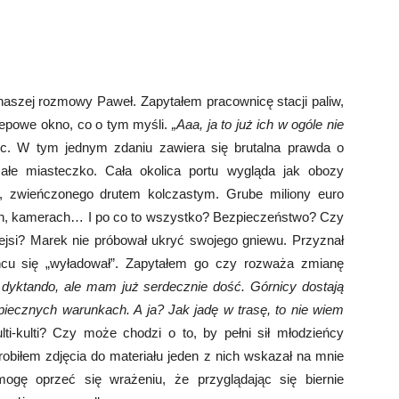
 naszej rozmowy Paweł. Zapytałem pracownicę stacji paliw,
lepowe okno, co o tym myśli.
„Aaa, ja to już ich w ogóle nie
ic. W tym jednym zdaniu zawiera się brutalna prawda o
małe miasteczko. Cała okolica portu wygląda jak obozy
u, zwieńczonego drutem kolczastym. Grube miliony euro
ach, kamerach… I po co to wszystko? Bezpieczeństwo? Czy
iejsi? Marek nie próbował ukryć swojego gniewu. Przyznał
ńcu się „wyładował”. Zapytałem go czy rozważa zmianę
 dyktando, ale mam już serdecznie dość. Górnicy dostają
zpiecznych warunkach. A ja? Jak jadę w trasę, to nie wiem
i-kulti? Czy może chodzi o to, by pełni sił młodzieńcy
obiłem zdjęcia do materiału jeden z nich wskazał na mnie
mogę oprzeć się wrażeniu, że przyglądając się biernie