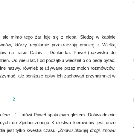
ale mimo tego żar leje się z nieba. Siedzę w kabinie
owców, którzy regularnie przekraczają granicę z Wielką
ów na trasie Calais – Dunkierka. Paweł (nazwisko do
zień. Od wielu lat. I od początku wiedział o co będę pytać.
cjalne nazwy, również te używane przez moich rozmówców,
ie zżymać, ale poniższe opisy ich zachowań przynajmniej w
wrotem…”
– mówi Paweł spokojnym głosem. Doświadcznie
ących do Zjednoczonego Królestwa kierowców jest dużo
ia jest tylko kwestią czasu. „
Znowu blokują drogi, znowu