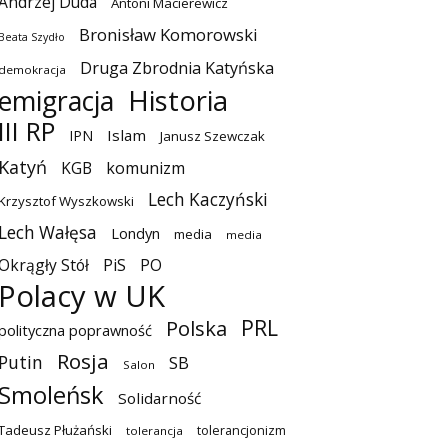
Andrzej Duda
Antoni Macierewicz
Bronisław Komorowski
Beata Szydło
Druga Zbrodnia Katyńska
demokracja
emigracja
Historia
III RP
Islam
IPN
Janusz Szewczak
Katyń
KGB
komunizm
Lech Kaczyński
Krzysztof Wyszkowski
Lech Wałęsa
Londyn
media
media
Okrągły Stół
PiS
PO
Polacy w UK
PRL
Polska
polityczna poprawność
Rosja
Putin
SB
Salon
Smoleńsk
Solidarność
Tadeusz Płużański
tolerancjonizm
tolerancja