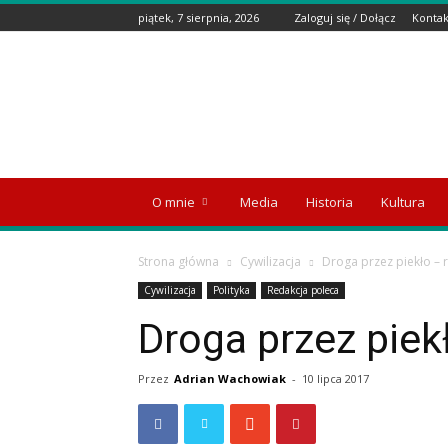
piątek, 7 sierpnia, 2026
Zaloguj się / Dołącz
Kontak
Wyspa
Emigranta
O mnie
Media
Historia
Kultura
Strona główna
Cywilizacja
Droga przez piekło – r
Cywilizacja
Polityka
Redakcja poleca
Droga przez piekł
Przez
Adrian Wachowiak
-
10 lipca 2017