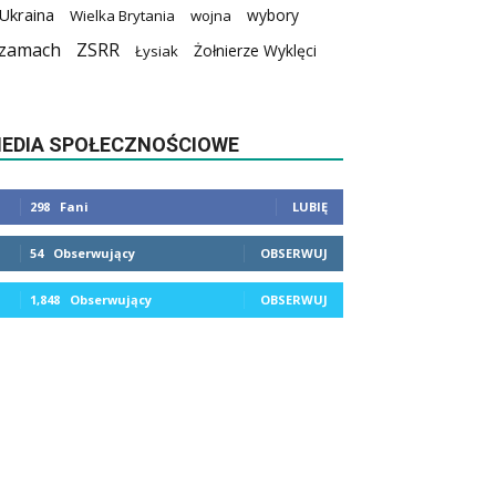
Ukraina
wybory
Wielka Brytania
wojna
zamach
ZSRR
Żołnierze Wyklęci
Łysiak
EDIA SPOŁECZNOŚCIOWE
298
Fani
LUBIĘ
54
Obserwujący
OBSERWUJ
1,848
Obserwujący
OBSERWUJ