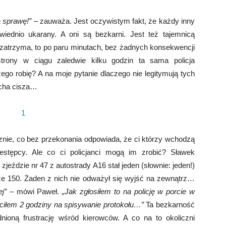
ą sprawę!”
– zauważa. Jest oczywistym fakt, że każdy inny
wiednio ukarany. A oni są bezkarni. Jest też tajemnicą
ch zatrzyma, to po paru minutach, bez żadnych konsekwencji
strony w ciągu zaledwie kilku godzin ta sama policja
zego robię? A na moje pytanie dlaczego nie legitymują tych
ucha cisza…
znie, co bez przekonania odpowiada, że ci którzy wchodzą
estępcy. Ale co ci policjanci mogą im zrobić? Sławek
zjeździe nr 47 z autostrady A16 stał jeden (słownie: jeden!)
 ze 150. Żaden z nich nie odważył się wyjść na zewnątrz…
j”
– mówi Paweł.
„Jak zgłosiłem to na policję w porcie w
traciłem 2 godziny na spisywanie protokołu…”
Ta bezkarność
dnioną frustrację wśród kierowców. A co na to okoliczni