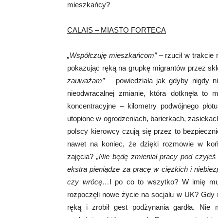
mieszkańcy?
CALAIS – MIASTO FORTECA
„Współczuję mieszkańcom”
– rzucił w trakcie
pokazując ręką na grupkę migrantów przez sk
zauważam”
– powiedziała jak gdyby nigdy n
nieodwracalnej zmianie, która dotknęła to 
koncentracyjne – kilometry podwójnego płot
utopione w ogrodzeniach, barierkach, zasiek
polscy kierowcy czują się przez to bezpieczn
nawet na koniec, że dzięki rozmowie w ko
zajęcia?
„Nie będę zmieniał pracy pod czyjeś
ekstra pieniądze za pracę w ciężkich i niebie
czy wrócę…
I po co to wszytko? W imię mult
rozpoczęli nowe życie na socjalu w UK? Gdy r
ręką i zrobił gest podżynania gardła. Nie 