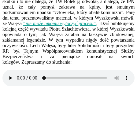
skutku i to nie dlatego, że TW Bolek ją odwołał, a dlatego, że IPN
uznał, że cały pomysł zakrawa na kpiny, jest smutnym
podsumowaniem upadku “człowieka, który obalił komunizm”. Parę
dni temu prezentowaliśmy materiał, w którym Wyszkowski mówił,
że Wałęsa
“nie może nikomu wytoczyć procesu”
.
Dziś publikujemy
kolejną część wywiadu Piotra Szlachtowicza, w której Wyszkowski
opowiada o tym, jak Wałęsa zarabia na fałszywie zbudowanej,
zakłamanej legendzie. W tym wypadku nigdy dość powtarzania
oczywistości: Lech Wałęsa, były lider Solidarności i były prezydent
RP, był Tajnym Współpracownikiem komunistycznej Służby
Bezpieczeństwa i za pieniądze donosił na swoich
kolegów. Zapraszamy do słuchania: