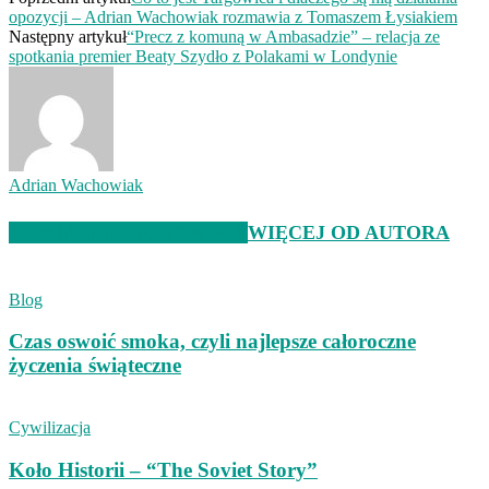
opozycji – Adrian Wachowiak rozmawia z Tomaszem Łysiakiem
Następny artykuł
“Precz z komuną w Ambasadzie” – relacja ze
spotkania premier Beaty Szydło z Polakami w Londynie
Adrian Wachowiak
POWIĄZANE ARTYKUŁY
WIĘCEJ OD AUTORA
Blog
Czas oswoić smoka, czyli najlepsze całoroczne
życzenia świąteczne
Cywilizacja
Koło Historii – “The Soviet Story”