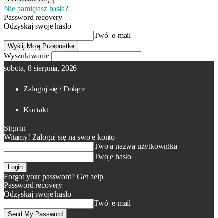
Nie pamiętasz hasła?
Password recovery
Odzyskaj swoje hasło
Twój e-mail
Wyszukiwanie
sobota, 8 sierpnia, 2026
Zaloguj się / Dołącz
Kontakt
Sign in
Witamy! Zaloguj się na swoje konto
Twoja nazwa użytkownika
Twoje hasło
Forgot your password? Get help
Password recovery
Odzyskaj swoje hasło
Twój e-mail