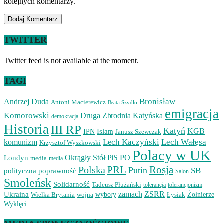
kolejnych komentarzy.
TWITTER
Twitter feed is not available at the moment.
TAGI
Bronisław
Andrzej Duda
Antoni Macierewicz
Beata Szydło
emigracja
Komorowski
Druga Zbrodnia Katyńska
demokracja
Historia
III RP
Katyń
Islam
KGB
IPN
Janusz Szewczak
Lech Kaczyński
Lech Wałęsa
komunizm
Krzysztof Wyszkowski
Polacy w UK
Okrągły Stół
PiS
PO
Londyn
media
media
PRL
Rosja
Polska
Putin
SB
polityczna poprawność
Salon
Smoleńsk
Solidarność
Tadeusz Płużański
tolerancjonizm
tolerancja
zamach
ZSRR
Ukraina
Wielka Brytania
wojna
wybory
Łysiak
Żołnierze
Wyklęci