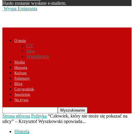
Hasło zostanie wysłane e-mailem.
Wyspa Emigranta
O mnie
CV
Idea
Współpraca
Media
Historia
Kultura
Felietony
Blog
Cotygodnik
Smoleńsk
Na żywo
Strona główna
Polityka
“Człowiek, który nie może się pokazać na
ulicy” – Krzysztof Wyszkowski opowiada...
Historia