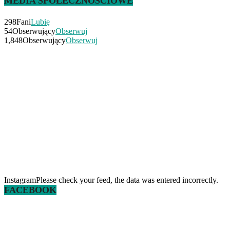
MEDIA SPOŁECZNOŚCIOWE
298
Fani
Lubię
54
Obserwujący
Obserwuj
1,848
Obserwujący
Obserwuj
InstagramPlease check your feed, the data was entered incorrectly.
FACEBOOK