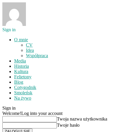
Sign in
O mnie
CV
Idea
Współpraca
Media
Historia
Kultura
Felietony
Blog
Cotygodnik
Smoleńsk
Na żywo
Sign in
Welcome!
Log into your account
Twoja nazwa użytkownika
Twoje hasło