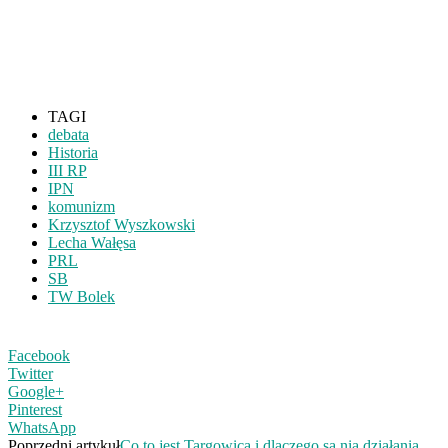
TAGI
debata
Historia
III RP
IPN
komunizm
Krzysztof Wyszkowski
Lecha Wałęsa
PRL
SB
TW Bolek
Facebook
Twitter
Google+
Pinterest
WhatsApp
Poprzedni artykuł
Co to jest Targowica i dlaczego są nią działania