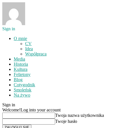
Sign in
O mnie
CV
Idea
Współpraca
Media
Historia
Kultura
Felietony
Blog
Cotygodnik
Smoleńsk
Na żywo
Sign in
Welcome!
Log into your account
Twoja nazwa użytkownika
Twoje hasło