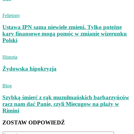
Felietony
Ustawa IPN sama niewiele zmieni. Tylko potężne
kary finansowe mogą pomóc w zmianie wizerunku
Polski
Historia
Żydowska hipokryzja
Blog
Szybką śmierć z rąk muzułmańskich barbarzyńców
racz nam dać Panie, czyli Miecugow na plaży w
Rimini
ZOSTAW ODPOWIEDŹ