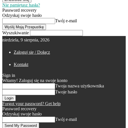
Nie pamiętasz hasła?
Password recovery
Odzyskaj swoje hasło
Twój e-mail
Wyszukiwanie
niedziela, 9 sierpnia, 2026
Zaloguj się / Dołącz
Kontakt
Sign in
Witamy! Zaloguj się na swoje konto
Twoja nazwa użytkownika
Twoje hasło
Forgot your password? Get help
Password recovery
Odzyskaj swoje hasło
Twój e-mail