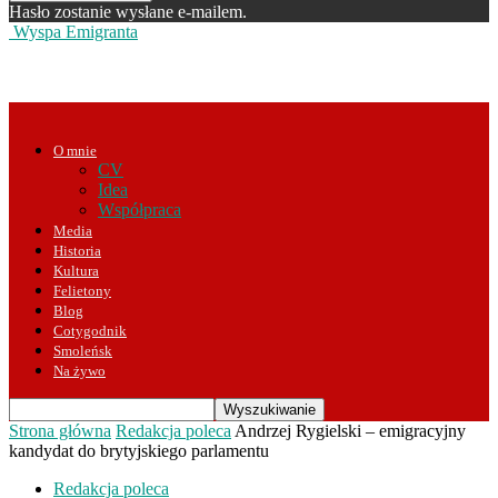
Hasło zostanie wysłane e-mailem.
Wyspa Emigranta
O mnie
CV
Idea
Współpraca
Media
Historia
Kultura
Felietony
Blog
Cotygodnik
Smoleńsk
Na żywo
Strona główna
Redakcja poleca
Andrzej Rygielski – emigracyjny
kandydat do brytyjskiego parlamentu
Redakcja poleca