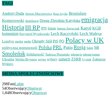
TAGI
Bronisław
Andrzej Duda
Antoni Macierewicz
Beata Szydło
emigracja
Komorowski
Druga Zbrodnia Katyńska
demokracja
Historia
III RP
Katyń
Islam
KGB
IPN
Janusz Szewczak
Lech Kaczyński
Lech Wałęsa
komunizm
Krzysztof Wyszkowski
Polacy w UK
Okrągły Stół
PiS
PO
Londyn
media
media
PRL
Rosja
Polska
Putin
SB
polityczna poprawność
Salon
Smoleńsk
Solidarność
Tadeusz Płużański
tolerancjonizm
tolerancja
zamach
ZSRR
Ukraina
Wielka Brytania
wojna
wybory
Łysiak
Żołnierze
Wyklęci
MEDIA SPOŁECZNOŚCIOWE
298
Fani
Lubię
54
Obserwujący
Obserwuj
1,848
Obserwujący
Obserwuj