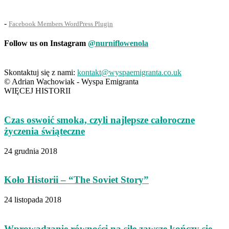
-
Facebook Members WordPress Plugin
Follow us on Instagram
@nurniflowenola
Skontaktuj się z nami:
kontakt@wyspaemigranta.co.uk
© Adrian Wachowiak - Wyspa Emigranta
WIĘCEJ HISTORII
Czas oswoić smoka, czyli najlepsze całoroczne
życzenia świąteczne
24 grudnia 2018
Koło Historii – “The Soviet Story”
24 listopada 2018
Wprowadzanie równości na siłę zawsze kończy się