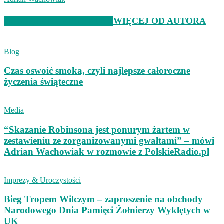
POWIĄZANE ARTYKUŁY
WIĘCEJ OD AUTORA
Blog
Czas oswoić smoka, czyli najlepsze całoroczne
życzenia świąteczne
Media
“Skazanie Robinsona jest ponurym żartem w
zestawieniu ze zorganizowanymi gwałtami” – mówi
Adrian Wachowiak w rozmowie z PolskieRadio.pl
Imprezy & Uroczystości
Bieg Tropem Wilczym – zaproszenie na obchody
Narodowego Dnia Pamięci Żołnierzy Wyklętych w
UK