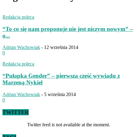
Redakcja poleca
“To co się nam proponuje nie jest niczym nowym” –
o...
Adrian Wachowiak
-
12 września 2014
0
Redakcja poleca
“Pułapka Gender” – pierwsza część wywiadu z
Marzeną Nykiel
Adrian Wachowiak
-
5 września 2014
0
TWITTER
Twitter feed is not available at the moment.