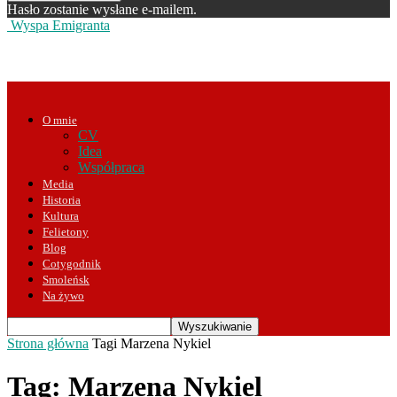
Hasło zostanie wysłane e-mailem.
Wyspa Emigranta
O mnie
CV
Idea
Współpraca
Media
Historia
Kultura
Felietony
Blog
Cotygodnik
Smoleńsk
Na żywo
Strona główna
Tagi
Marzena Nykiel
Tag: Marzena Nykiel