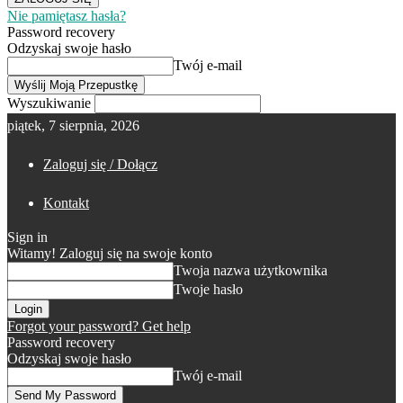
Nie pamiętasz hasła?
Password recovery
Odzyskaj swoje hasło
Twój e-mail
Wyszukiwanie
piątek, 7 sierpnia, 2026
Zaloguj się / Dołącz
Kontakt
Sign in
Witamy! Zaloguj się na swoje konto
Twoja nazwa użytkownika
Twoje hasło
Forgot your password? Get help
Password recovery
Odzyskaj swoje hasło
Twój e-mail