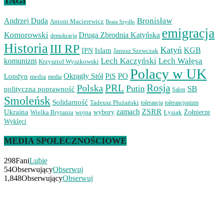
TAGI
Bronisław
Andrzej Duda
Antoni Macierewicz
Beata Szydło
emigracja
Komorowski
Druga Zbrodnia Katyńska
demokracja
Historia
III RP
Katyń
Islam
KGB
IPN
Janusz Szewczak
Lech Kaczyński
Lech Wałęsa
komunizm
Krzysztof Wyszkowski
Polacy w UK
Okrągły Stół
PiS
PO
Londyn
media
media
PRL
Rosja
Polska
Putin
SB
polityczna poprawność
Salon
Smoleńsk
Solidarność
Tadeusz Płużański
tolerancjonizm
tolerancja
zamach
ZSRR
Ukraina
Wielka Brytania
wojna
wybory
Łysiak
Żołnierze
Wyklęci
MEDIA SPOŁECZNOŚCIOWE
298
Fani
Lubię
54
Obserwujący
Obserwuj
1,848
Obserwujący
Obserwuj