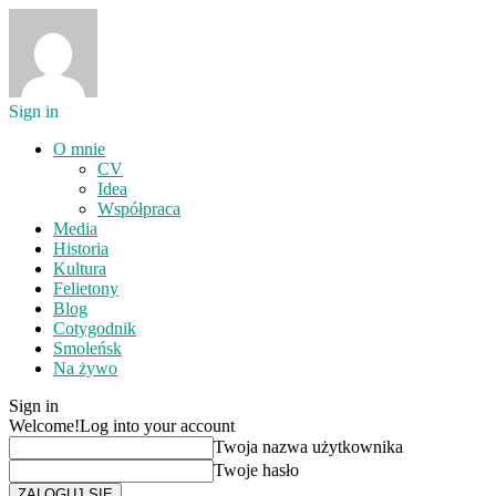
Sign in
O mnie
CV
Idea
Współpraca
Media
Historia
Kultura
Felietony
Blog
Cotygodnik
Smoleńsk
Na żywo
Sign in
Welcome!
Log into your account
Twoja nazwa użytkownika
Twoje hasło