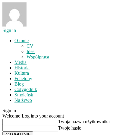
Sign in
O mnie
CV
Idea
Współpraca
Media
Historia
Kultura
Felietony
Blog
Cotygodnik
Smoleńsk
Na żywo
Sign in
Welcome!
Log into your account
Twoja nazwa użytkownika
Twoje hasło