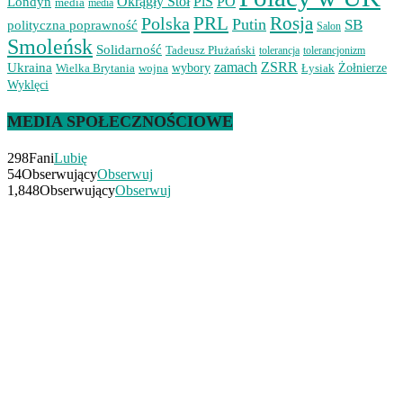
Okrągły Stół
PiS
PO
Londyn
media
media
PRL
Rosja
Polska
Putin
SB
polityczna poprawność
Salon
Smoleńsk
Solidarność
Tadeusz Płużański
tolerancjonizm
tolerancja
zamach
ZSRR
Ukraina
Wielka Brytania
wojna
wybory
Łysiak
Żołnierze
Wyklęci
MEDIA SPOŁECZNOŚCIOWE
298
Fani
Lubię
54
Obserwujący
Obserwuj
1,848
Obserwujący
Obserwuj