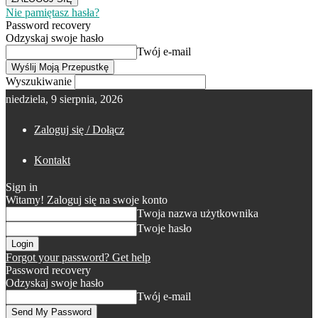
Nie pamiętasz hasła?
Password recovery
Odzyskaj swoje hasło
Twój e-mail
Wyszukiwanie
niedziela, 9 sierpnia, 2026
Zaloguj się / Dołącz
Kontakt
Sign in
Witamy! Zaloguj się na swoje konto
Twoja nazwa użytkownika
Twoje hasło
Forgot your password? Get help
Password recovery
Odzyskaj swoje hasło
Twój e-mail