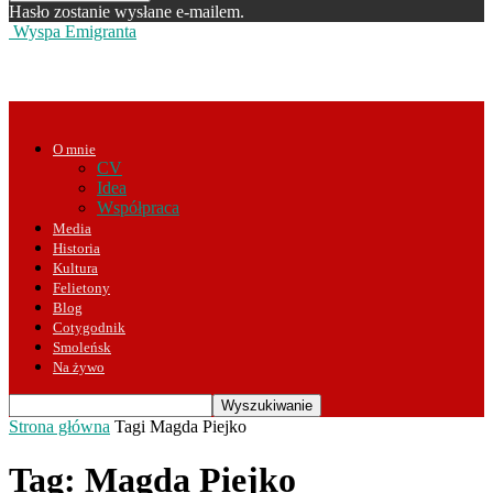
Hasło zostanie wysłane e-mailem.
Wyspa Emigranta
O mnie
CV
Idea
Współpraca
Media
Historia
Kultura
Felietony
Blog
Cotygodnik
Smoleńsk
Na żywo
Strona główna
Tagi
Magda Piejko
Tag: Magda Piejko