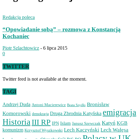
Redakcja poleca
“Opowiadanie sobą” – rozmowa z Konstancją
Kochaniec
Piotr Szlachtowicz
-
6 lipca 2015
0
TWITTER
Twitter feed is not available at the moment.
TAGI
Bronisław
Andrzej Duda
Antoni Macierewicz
Beata Szydło
emigracja
Komorowski
Druga Zbrodnia Katyńska
demokracja
Historia
III RP
Katyń
Islam
KGB
IPN
Janusz Szewczak
Lech Kaczyński
Lech Wałęsa
komunizm
Krzysztof Wyszkowski
Polacy w UK