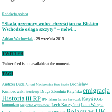
Redakcja poleca
“Skala przemocy wobec chrześcijan na Bliskim
Wschodzie osiąga szczyty” – mówi...
Adrian Wachowiak
-
29 września 2015
0
TWITTER
Twitter feed is not available at the moment.
TAGI
Bronisław
Andrzej Duda
Antoni Macierewicz
Beata Szydło
emigracja
Komorowski
Druga Zbrodnia Katyńska
demokracja
Historia
III RP
Katyń
Islam
KGB
IPN
Janusz Szewczak
Lech Kaczyński
Lech Wałęsa
komunizm
Krzysztof Wyszkowski
Polacy w UK