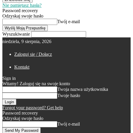
Nie pamiętasz hasła?
Password recovery
Odzyskaj swoje hasło
Twój e-mail
Wyszukiwanie
niedziela, 9 sierpnia, 2026
Zaloguj się / Dołącz
Kontakt
Sign in
Witamy! Zaloguj się na swoje konto
Twoja nazwa użytkownika
Twoje hasło
Forgot your password? Get help
Password recovery
Odzyskaj swoje hasło
Twój e-mail