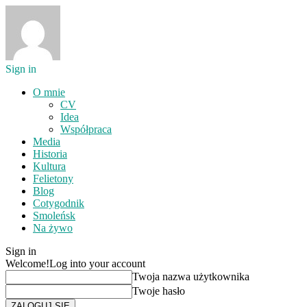
Sign in
O mnie
CV
Idea
Współpraca
Media
Historia
Kultura
Felietony
Blog
Cotygodnik
Smoleńsk
Na żywo
Sign in
Welcome!
Log into your account
Twoja nazwa użytkownika
Twoje hasło