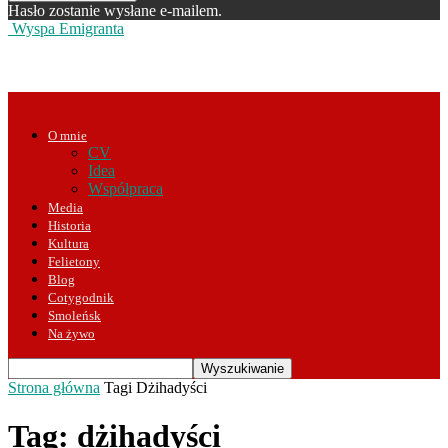
Hasło zostanie wysłane e-mailem.
Wyspa Emigranta
O mnie
CV
Idea
Współpraca
Media
Historia
Kultura
Felietony
Blog
Cotygodnik
Smoleńsk
Na żywo
Strona główna
Tagi
Dżihadyści
Tag: dżihadyści