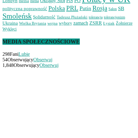
Okrągły Stół
PiS
PO
Londyn
media
media
PRL
Rosja
Polska
Putin
SB
polityczna poprawność
Salon
Smoleńsk
Solidarność
Tadeusz Płużański
tolerancjonizm
tolerancja
zamach
ZSRR
Ukraina
Wielka Brytania
wojna
wybory
Łysiak
Żołnierze
Wyklęci
MEDIA SPOŁECZNOŚCIOWE
298
Fani
Lubię
54
Obserwujący
Obserwuj
1,848
Obserwujący
Obserwuj