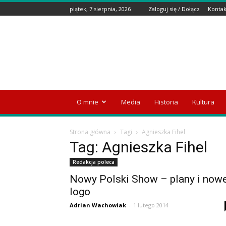
piątek, 7 sierpnia, 2026
Zaloguj się / Dołącz
Kontak
Wyspa
Emigranta
O mnie
Media
Historia
Kultura
Strona główna
Tagi
Agnieszka Fihel
Tag: Agnieszka Fihel
Redakcja poleca
Nowy Polski Show – plany i now
logo
Adrian Wachowiak
-
1 lutego 2014