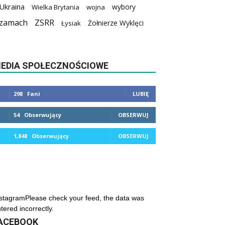
Ukraina
wybory
Wielka Brytania
wojna
zamach
ZSRR
Żołnierze Wyklęci
Łysiak
EDIA SPOŁECZNOŚCIOWE
298
Fani
LUBIĘ
54
Obserwujący
OBSERWUJ
1,848
Obserwujący
OBSERWUJ
stagramPlease check your feed, the data was
tered incorrectly.
ACEBOOK