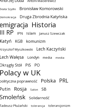
Andrzej Duda
Antoni Macierewicz
Bronisław Komorowski
Beata Szydło
Druga Zbrodnia Katyńska
demokracja
emigracja
Historia
III RP
Islam
IPN
Janusz Szewczak
Katyń
KGB
komunizm
Lech Kaczyński
Krzysztof Wyszkowski
Lech Wałęsa
Londyn
media
media
Okrągły Stół
PiS
PO
Polacy w UK
PRL
Polska
polityczna poprawność
Rosja
Putin
SB
Salon
Smoleńsk
Solidarność
Tadeusz Płużański
tolerancjonizm
tolerancja