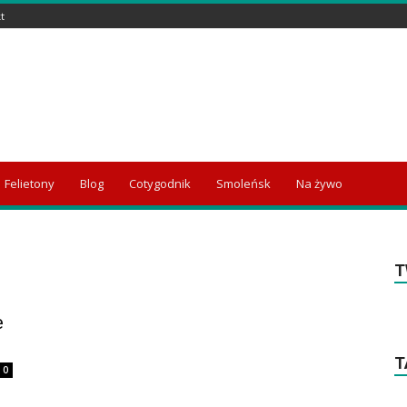
t
Felietony
Blog
Cotygodnik
Smoleńsk
Na żywo
T
e
T
0