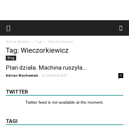
Strona główna
Tagi
Wieczorkiewicz
Tag: Wieczorkiewicz
Blog
Plan działa. Machina ruszyła…
Adrian Wachowiak
-
22 kwietnia 2010
3
TWITTER
Twitter feed is not available at the moment.
TAGI