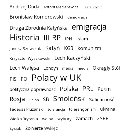
Andrzej Duda
Antoni Macierewicz
Beata Szydło
Bronisław Komorowski
demokracja
emigracja
Druga Zbrodnia Katyńska
Historia
III RP
Islam
IPN
Katyń
KGB
komunizm
Janusz Szewczak
Lech Kaczyński
Krzysztof Wyszkowski
Lech Wałęsa
Okrągły Stół
Londyn
media
media
Polacy w UK
PiS
PO
PRL
Polska
Putin
polityczna poprawność
Smoleńsk
Rosja
SB
Solidarność
Salon
Ukraina
Tadeusz Płużański
tolerancjonizm
tolerancja
zamach
ZSRR
wybory
Wielka Brytania
wojna
Żołnierze Wyklęci
Łysiak