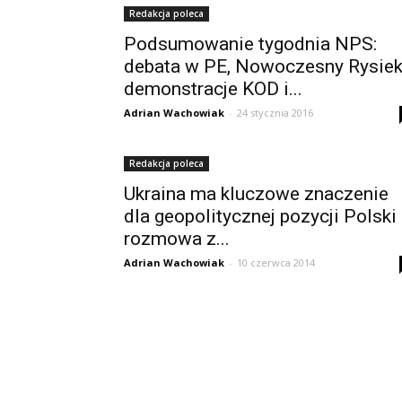
Redakcja poleca
Podsumowanie tygodnia NPS:
debata w PE, Nowoczesny Rysiek
demonstracje KOD i...
Adrian Wachowiak
-
24 stycznia 2016
Redakcja poleca
Ukraina ma kluczowe znaczenie
dla geopolitycznej pozycji Polski
rozmowa z...
Adrian Wachowiak
-
10 czerwca 2014