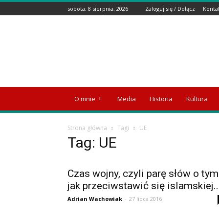
sobota, 8 sierpnia, 2026
Zaloguj się / Dołącz
Konta
Wyspa
Emigranta
O mnie
Media
Historia
Kultura
Strona główna
Tagi
UE
Tag: UE
Czas wojny, czyli parę słów o tym
jak przeciwstawić się islamskiej..
Adrian Wachowiak
-
27 lipca 2016