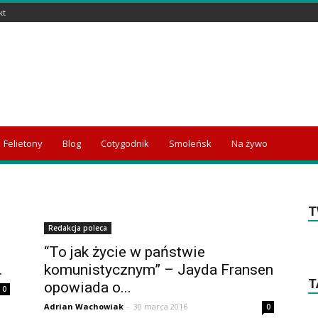
kt
Felietony
Blog
Cotygodnik
Smoleńsk
Na żywo
T
Redakcja poleca
“To jak życie w państwie
.
komunistycznym” – Jayda Fransen
T
opowiada o...
0
Adrian Wachowiak
-
30 marca 2016
0