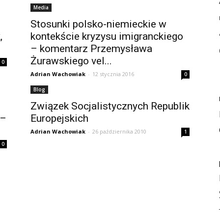
Media
Stosunki polsko-niemieckie w
,
kontekście kryzysu imigranckiego
– komentarz Przemysława
Żurawskiego vel...
0
Adrian Wachowiak
-
12 stycznia 2016
0
Blog
Związek Socjalistycznych Republik
 –
Europejskich
Adrian Wachowiak
-
26 października 2010
1
0