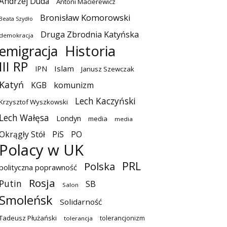
Andrzej Duda
Antoni Macierewicz
Bronisław Komorowski
Beata Szydło
Druga Zbrodnia Katyńska
demokracja
emigracja
Historia
III RP
Islam
IPN
Janusz Szewczak
Katyń
KGB
komunizm
Lech Kaczyński
Krzysztof Wyszkowski
Lech Wałęsa
Londyn
media
media
Okrągły Stół
PiS
PO
Polacy w UK
PRL
Polska
polityczna poprawność
Rosja
Putin
SB
Salon
Smoleńsk
Solidarność
Tadeusz Płużański
tolerancjonizm
tolerancja