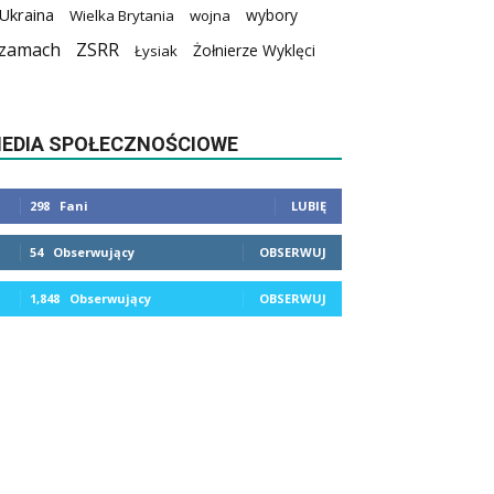
Ukraina
wybory
Wielka Brytania
wojna
zamach
ZSRR
Żołnierze Wyklęci
Łysiak
EDIA SPOŁECZNOŚCIOWE
298
Fani
LUBIĘ
54
Obserwujący
OBSERWUJ
1,848
Obserwujący
OBSERWUJ