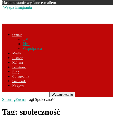
Hasło zostanie wysłane e-mailem.
Wyspa Emigranta
O mnie
CV
Idea
Współpraca
Media
Historia
Kultura
Felietony
Blog
Cotygodnik
Smoleńsk
Na żywo
Strona główna
Tagi
Społeczność
Tag: społeczność