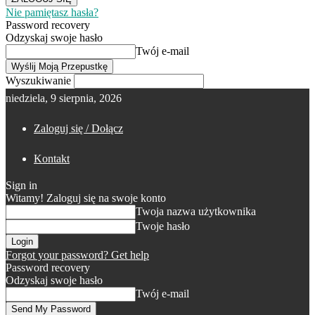
Nie pamiętasz hasła?
Password recovery
Odzyskaj swoje hasło
Twój e-mail
Wyszukiwanie
niedziela, 9 sierpnia, 2026
Zaloguj się / Dołącz
Kontakt
Sign in
Witamy! Zaloguj się na swoje konto
Twoja nazwa użytkownika
Twoje hasło
Forgot your password? Get help
Password recovery
Odzyskaj swoje hasło
Twój e-mail