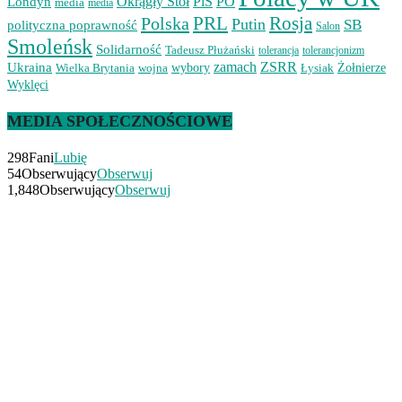
Okrągły Stół
PiS
PO
Londyn
media
media
PRL
Rosja
Polska
Putin
SB
polityczna poprawność
Salon
Smoleńsk
Solidarność
Tadeusz Płużański
tolerancjonizm
tolerancja
zamach
ZSRR
Ukraina
Wielka Brytania
wojna
wybory
Łysiak
Żołnierze
Wyklęci
MEDIA SPOŁECZNOŚCIOWE
298
Fani
Lubię
54
Obserwujący
Obserwuj
1,848
Obserwujący
Obserwuj