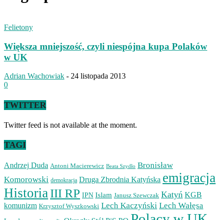
Felietony
Większa mniejszość, czyli niespójna kupa Polaków
w UK
Adrian Wachowiak
-
24 listopada 2013
0
TWITTER
Twitter feed is not available at the moment.
TAGI
Bronisław
Andrzej Duda
Antoni Macierewicz
Beata Szydło
emigracja
Komorowski
Druga Zbrodnia Katyńska
demokracja
Historia
III RP
Katyń
Islam
KGB
IPN
Janusz Szewczak
Lech Kaczyński
Lech Wałęsa
komunizm
Krzysztof Wyszkowski
Polacy w UK