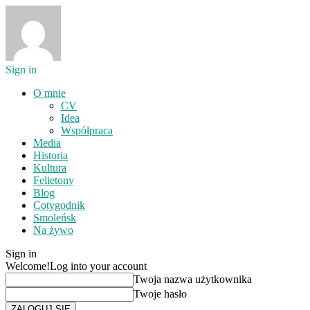
Sign in
O mnie
CV
Idea
Współpraca
Media
Historia
Kultura
Felietony
Blog
Cotygodnik
Smoleńsk
Na żywo
Sign in
Welcome!
Log into your account
Twoja nazwa użytkownika
Twoje hasło