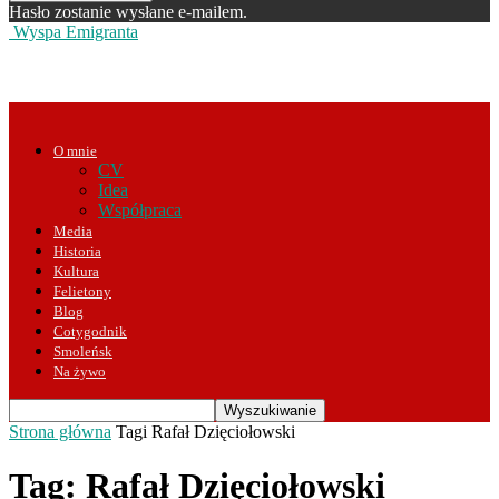
Hasło zostanie wysłane e-mailem.
Wyspa Emigranta
O mnie
CV
Idea
Współpraca
Media
Historia
Kultura
Felietony
Blog
Cotygodnik
Smoleńsk
Na żywo
Strona główna
Tagi
Rafał Dzięciołowski
Tag: Rafał Dzięciołowski