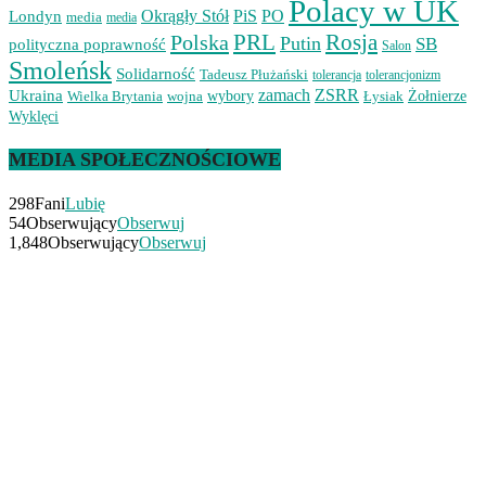
Polacy w UK
Okrągły Stół
PiS
PO
Londyn
media
media
PRL
Rosja
Polska
Putin
SB
polityczna poprawność
Salon
Smoleńsk
Solidarność
Tadeusz Płużański
tolerancjonizm
tolerancja
zamach
ZSRR
Ukraina
Wielka Brytania
wojna
wybory
Łysiak
Żołnierze
Wyklęci
MEDIA SPOŁECZNOŚCIOWE
298
Fani
Lubię
54
Obserwujący
Obserwuj
1,848
Obserwujący
Obserwuj