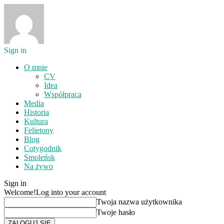
Sign in
O mnie
CV
Idea
Współpraca
Media
Historia
Kultura
Felietony
Blog
Cotygodnik
Smoleńsk
Na żywo
Sign in
Welcome!
Log into your account
Twoja nazwa użytkownika
Twoje hasło