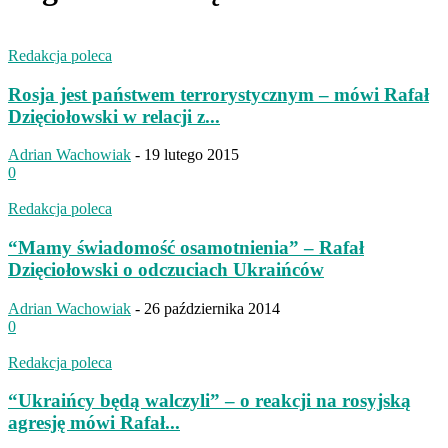
Redakcja poleca
Rosja jest państwem terrorystycznym – mówi Rafał
Dzięciołowski w relacji z...
Adrian Wachowiak
-
19 lutego 2015
0
Redakcja poleca
“Mamy świadomość osamotnienia” – Rafał
Dzięciołowski o odczuciach Ukraińców
Adrian Wachowiak
-
26 października 2014
0
Redakcja poleca
“Ukraińcy będą walczyli” – o reakcji na rosyjską
agresję mówi Rafał...