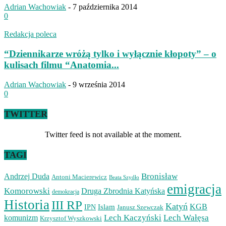
Adrian Wachowiak
-
7 października 2014
0
Redakcja poleca
“Dziennikarze wróżą tylko i wyłącznie kłopoty” – o
kulisach filmu “Anatomia...
Adrian Wachowiak
-
9 września 2014
0
TWITTER
Twitter feed is not available at the moment.
TAGI
Bronisław
Andrzej Duda
Antoni Macierewicz
Beata Szydło
emigracja
Komorowski
Druga Zbrodnia Katyńska
demokracja
Historia
III RP
Katyń
Islam
KGB
IPN
Janusz Szewczak
Lech Kaczyński
Lech Wałęsa
komunizm
Krzysztof Wyszkowski