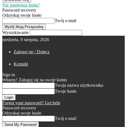
Nie pamiętasz hasła?
Password recovery
Odzyskaj swoje hasło
Twój e-mail
Wyszukiwanie
niedziela, 9 sierpnia, 2026
Zaloguj się / Dołącz
Kontakt
Sign in
Witamy! Zaloguj się na swoje konto
Twoja nazwa użytkownika
Twoje hasło
Forgot your password? Get help
Password recovery
Odzyskaj swoje hasło
Twój e-mail