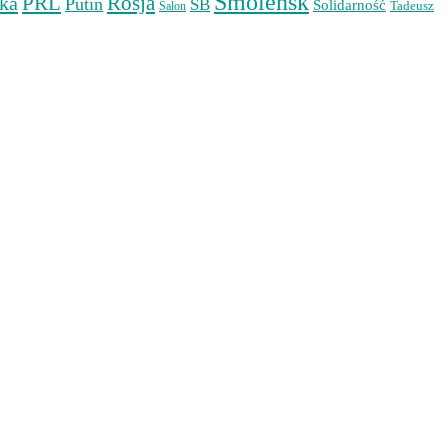
Smoleńsk
PRL
Rosja
ka
Putin
SB
Solidarność
Tadeusz
Salon