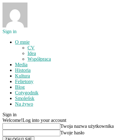
Sign in
O mnie
CV
Idea
Współpraca
Media
Historia
Kultura
Felietony
Blog
Cotygodnik
Smoleńsk
Na żywo
Sign in
Welcome!
Log into your account
Twoja nazwa użytkownika
Twoje hasło