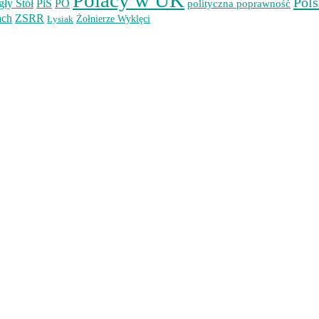
Polacy w UK
Pols
ły Stół
PiS
PO
polityczna poprawność
ach
ZSRR
Łysiak
Żołnierze Wyklęci