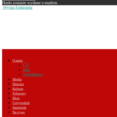
Hasło zostanie wysłane e-mailem.
Wyspa Emigranta
O mnie
CV
Idea
Współpraca
Media
Historia
Kultura
Felietony
Blog
Cotygodnik
Smoleńsk
Na żywo