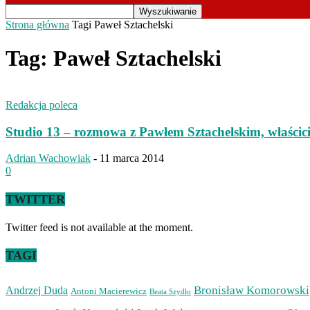
Strona główna
Tagi
Paweł Sztachelski
Tag: Paweł Sztachelski
Redakcja poleca
Studio 13 – rozmowa z Pawłem Sztachelskim, właścicie
Adrian Wachowiak
-
11 marca 2014
0
TWITTER
Twitter feed is not available at the moment.
TAGI
Bronisław Komorowski
Andrzej Duda
Antoni Macierewicz
Beata Szydło