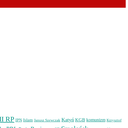
II RP
Katyń
Islam
KGB
komunizm
IPN
Janusz Szewczak
Krzysztof