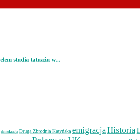
lem studia tatuażu w...
emigracja
Historia
I
Druga Zbrodnia Katyńska
demokracja