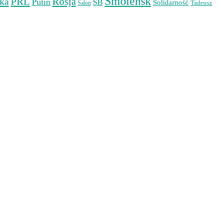
Smoleńsk
PRL
Rosja
ka
Putin
SB
Solidarność
Tadeusz
Salon