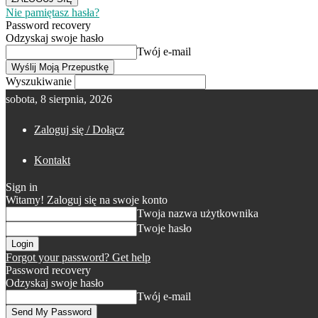
Nie pamiętasz hasła?
Password recovery
Odzyskaj swoje hasło
Twój e-mail
Wyszukiwanie
sobota, 8 sierpnia, 2026
Zaloguj się / Dołącz
Kontakt
Sign in
Witamy! Zaloguj się na swoje konto
Twoja nazwa użytkownika
Twoje hasło
Forgot your password? Get help
Password recovery
Odzyskaj swoje hasło
Twój e-mail