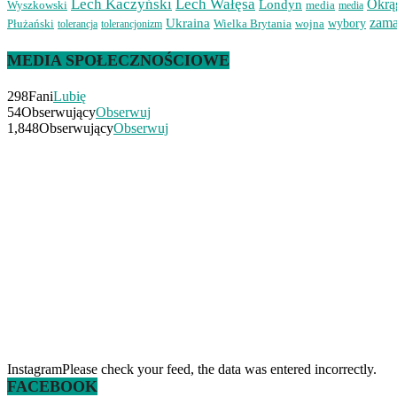
Lech Kaczyński
Lech Wałęsa
Okrąg
Londyn
Wyszkowski
media
media
zam
Ukraina
Płużański
Wielka Brytania
wojna
wybory
tolerancjonizm
tolerancja
MEDIA SPOŁECZNOŚCIOWE
298
Fani
Lubię
54
Obserwujący
Obserwuj
1,848
Obserwujący
Obserwuj
InstagramPlease check your feed, the data was entered incorrectly.
FACEBOOK