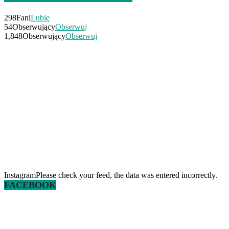
298
Fani
Lubię
54
Obserwujący
Obserwuj
1,848
Obserwujący
Obserwuj
InstagramPlease check your feed, the data was entered incorrectly.
FACEBOOK