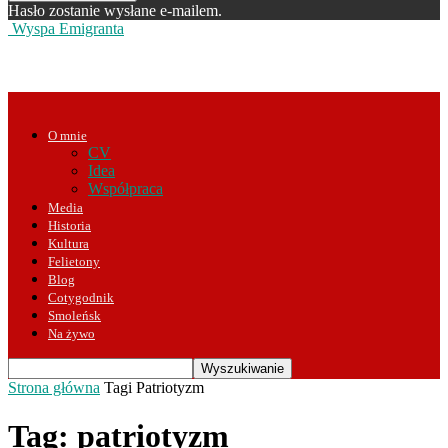
Hasło zostanie wysłane e-mailem.
Wyspa Emigranta
O mnie
CV
Idea
Współpraca
Media
Historia
Kultura
Felietony
Blog
Cotygodnik
Smoleńsk
Na żywo
Strona główna
Tagi
Patriotyzm
Tag: patriotyzm