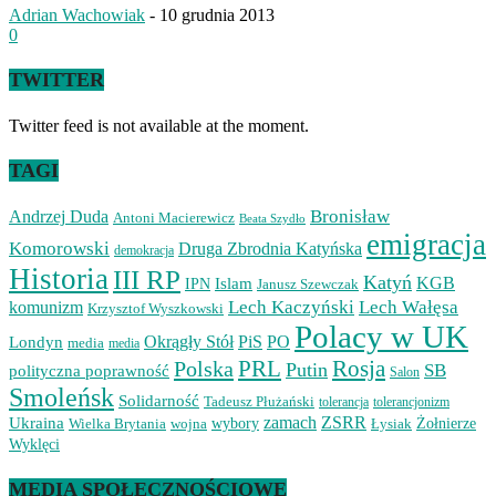
Adrian Wachowiak
-
10 grudnia 2013
0
TWITTER
Twitter feed is not available at the moment.
TAGI
Bronisław
Andrzej Duda
Antoni Macierewicz
Beata Szydło
emigracja
Komorowski
Druga Zbrodnia Katyńska
demokracja
Historia
III RP
Katyń
Islam
KGB
IPN
Janusz Szewczak
Lech Kaczyński
Lech Wałęsa
komunizm
Krzysztof Wyszkowski
Polacy w UK
Okrągły Stół
PiS
PO
Londyn
media
media
PRL
Rosja
Polska
Putin
SB
polityczna poprawność
Salon
Smoleńsk
Solidarność
Tadeusz Płużański
tolerancjonizm
tolerancja
zamach
ZSRR
Ukraina
Wielka Brytania
wojna
wybory
Łysiak
Żołnierze
Wyklęci
MEDIA SPOŁECZNOŚCIOWE