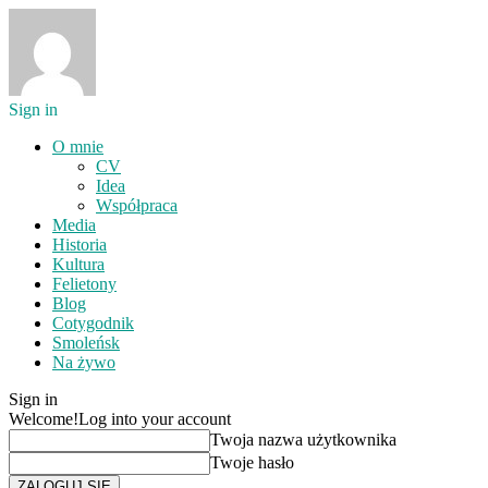
Sign in
O mnie
CV
Idea
Współpraca
Media
Historia
Kultura
Felietony
Blog
Cotygodnik
Smoleńsk
Na żywo
Sign in
Welcome!
Log into your account
Twoja nazwa użytkownika
Twoje hasło