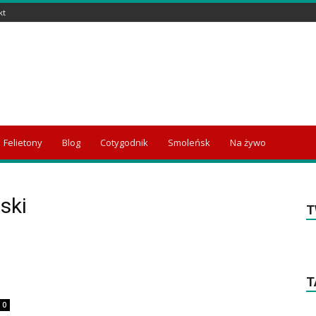
kt
Felietony
Blog
Cotygodnik
Smoleńsk
Na żywo
ski
T
T
0