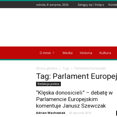
sobota, 8 sierpnia, 2026
Zaloguj się / Dołącz
Konta
Wyspa
Emigranta
O mnie
Media
Historia
Kultura
Strona główna
Tagi
Parlament Europejski
Tag: Parlament Europej
Redakcja poleca
“Klęska donosicieli” – debatę w
Parlamencie Europejskim
komentuje Janusz Szewczak
Adrian Wachowiak
-
20 stycznia 2016