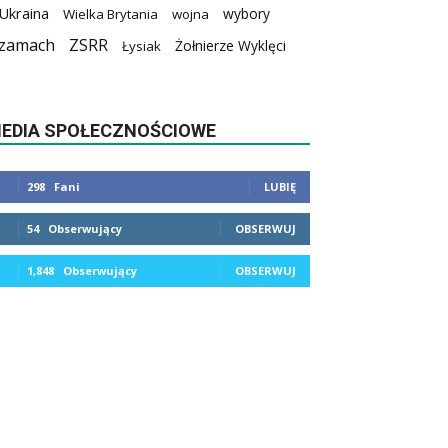
Ukraina
wybory
Wielka Brytania
wojna
zamach
ZSRR
Żołnierze Wyklęci
Łysiak
EDIA SPOŁECZNOŚCIOWE
298
Fani
LUBIĘ
54
Obserwujący
OBSERWUJ
1,848
Obserwujący
OBSERWUJ