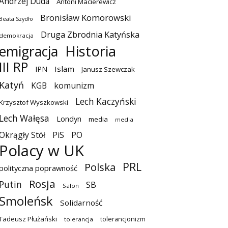
Andrzej Duda
Antoni Macierewicz
Bronisław Komorowski
Beata Szydło
Druga Zbrodnia Katyńska
demokracja
emigracja
Historia
III RP
Islam
IPN
Janusz Szewczak
Katyń
KGB
komunizm
Lech Kaczyński
Krzysztof Wyszkowski
Lech Wałęsa
Londyn
media
media
Okrągły Stół
PiS
PO
Polacy w UK
PRL
Polska
polityczna poprawność
Rosja
Putin
SB
Salon
Smoleńsk
Solidarność
Tadeusz Płużański
tolerancjonizm
tolerancja