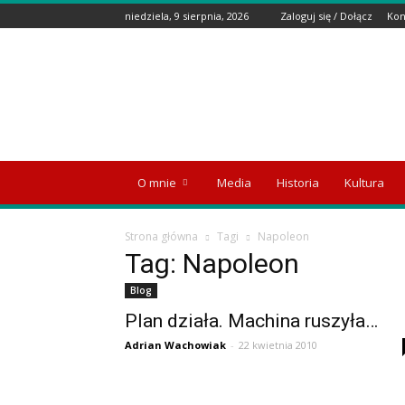
niedziela, 9 sierpnia, 2026
Zaloguj się / Dołącz
Kon
Wyspa
Emigranta
O mnie
Media
Historia
Kultura
Strona główna
Tagi
Napoleon
Tag: Napoleon
Blog
Plan działa. Machina ruszyła…
Adrian Wachowiak
-
22 kwietnia 2010