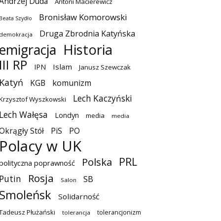
Andrzej Duda
Antoni Macierewicz
Bronisław Komorowski
Beata Szydło
Druga Zbrodnia Katyńska
demokracja
emigracja
Historia
III RP
Islam
IPN
Janusz Szewczak
Katyń
KGB
komunizm
Lech Kaczyński
Krzysztof Wyszkowski
Lech Wałęsa
Londyn
media
media
Okrągły Stół
PiS
PO
Polacy w UK
PRL
Polska
polityczna poprawność
Rosja
Putin
SB
Salon
Smoleńsk
Solidarność
Tadeusz Płużański
tolerancjonizm
tolerancja