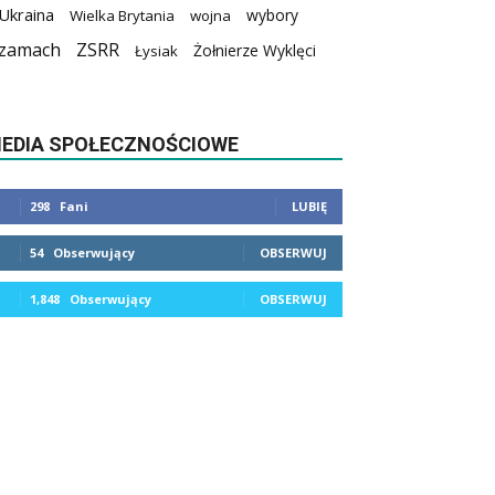
Ukraina
wybory
Wielka Brytania
wojna
zamach
ZSRR
Żołnierze Wyklęci
Łysiak
EDIA SPOŁECZNOŚCIOWE
298
Fani
LUBIĘ
54
Obserwujący
OBSERWUJ
1,848
Obserwujący
OBSERWUJ