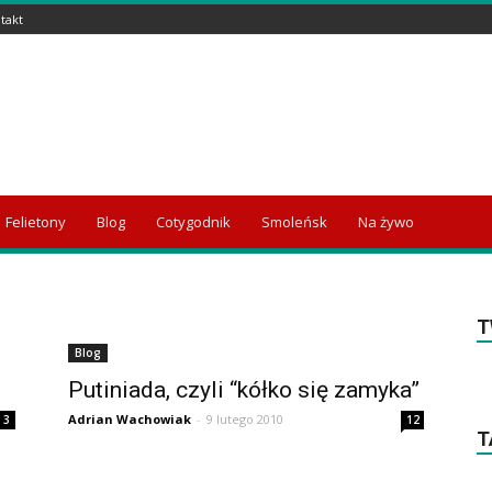
takt
Felietony
Blog
Cotygodnik
Smoleńsk
Na żywo
T
Blog
Putiniada, czyli “kółko się zamyka”
Adrian Wachowiak
-
9 lutego 2010
3
12
T