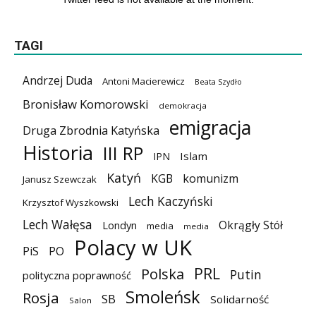
TAGI
Andrzej Duda
Antoni Macierewicz
Beata Szydło
Bronisław Komorowski
demokracja
emigracja
Druga Zbrodnia Katyńska
Historia
III RP
Islam
IPN
Katyń
KGB
komunizm
Janusz Szewczak
Lech Kaczyński
Krzysztof Wyszkowski
Lech Wałęsa
Okrągły Stół
Londyn
media
media
Polacy w UK
PiS
PO
PRL
Polska
Putin
polityczna poprawność
Smoleńsk
Rosja
SB
Solidarność
Salon