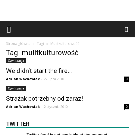
Strona główna
Tagi
Mulitkulturowość
Tag: mulitkulturowość
Cywilizacja
We didn’t start the fire…
Adrian Wachowiak
-
22 lipca 2010
0
Cywilizacja
Strażak potrzebny od zaraz!
Adrian Wachowiak
-
2 stycznia 2010
0
TWITTER
Twitter feed is not available at the moment.