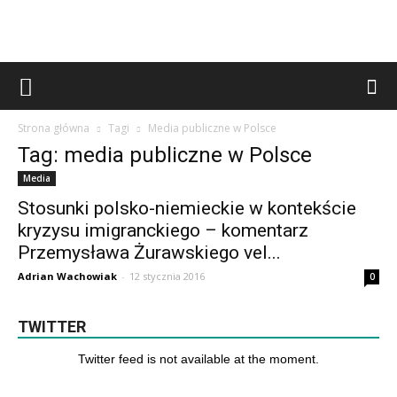
Strona główna
Tagi
Media publiczne w Polsce
Tag: media publiczne w Polsce
Media
Stosunki polsko-niemieckie w kontekście
kryzysu imigranckiego – komentarz
Przemysława Żurawskiego vel...
Adrian Wachowiak
-
12 stycznia 2016
0
TWITTER
Twitter feed is not available at the moment.