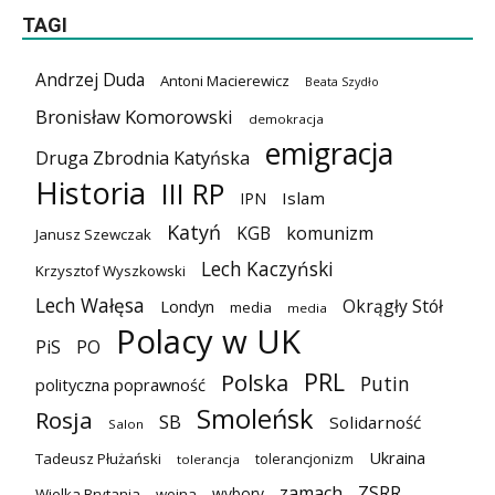
TAGI
Andrzej Duda
Antoni Macierewicz
Beata Szydło
Bronisław Komorowski
demokracja
emigracja
Druga Zbrodnia Katyńska
Historia
III RP
Islam
IPN
Katyń
KGB
komunizm
Janusz Szewczak
Lech Kaczyński
Krzysztof Wyszkowski
Lech Wałęsa
Okrągły Stół
Londyn
media
media
Polacy w UK
PiS
PO
PRL
Polska
Putin
polityczna poprawność
Smoleńsk
Rosja
SB
Solidarność
Salon
Ukraina
Tadeusz Płużański
tolerancjonizm
tolerancja
zamach
ZSRR
wybory
Wielka Brytania
wojna