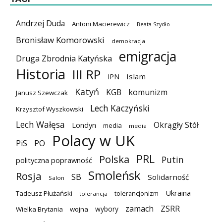
Andrzej Duda
Antoni Macierewicz
Beata Szydło
Bronisław Komorowski
demokracja
emigracja
Druga Zbrodnia Katyńska
Historia
III RP
Islam
IPN
Katyń
KGB
komunizm
Janusz Szewczak
Lech Kaczyński
Krzysztof Wyszkowski
Lech Wałęsa
Okrągły Stół
Londyn
media
media
Polacy w UK
PiS
PO
PRL
Polska
Putin
polityczna poprawność
Smoleńsk
Rosja
SB
Solidarność
Salon
Ukraina
Tadeusz Płużański
tolerancjonizm
tolerancja
zamach
ZSRR
wybory
Wielka Brytania
wojna