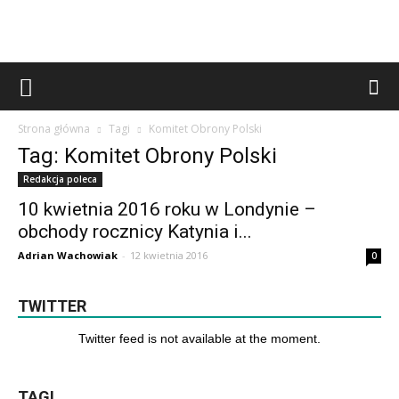
Strona główna
Tagi
Komitet Obrony Polski
Tag: Komitet Obrony Polski
Redakcja poleca
10 kwietnia 2016 roku w Londynie –
obchody rocznicy Katynia i...
Adrian Wachowiak
-
12 kwietnia 2016
0
TWITTER
Twitter feed is not available at the moment.
TAGI