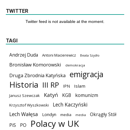
TWITTER
Twitter feed is not available at the moment.
TAGI
Andrzej Duda
Antoni Macierewicz
Beata Szydło
Bronisław Komorowski
demokracja
emigracja
Druga Zbrodnia Katyńska
Historia
III RP
Islam
IPN
Katyń
KGB
komunizm
Janusz Szewczak
Lech Kaczyński
Krzysztof Wyszkowski
Lech Wałęsa
Okrągły Stół
Londyn
media
media
Polacy w UK
PiS
PO