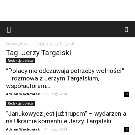
Strona główna
Tagi
Jerzy Targalski
Tag: Jerzy Targalski
Redakcja poleca
“Polacy nie odczuwają potrzeby wolności”
– rozmowa z Jerzym Targalskim,
współautorem...
Adrian Wachowiak
-
27 lutego 2014
0
Redakcja poleca
“Janukowycz jest już trupem” – wydarzenia
na Ukrainie komentuje Jerzy Targalski
Adrian Wachowiak
-
21 lutego 2014
0