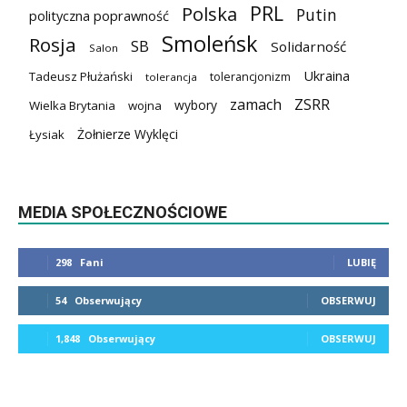
PRL
Polska
Putin
polityczna poprawność
Smoleńsk
Rosja
SB
Solidarność
Salon
Ukraina
Tadeusz Płużański
tolerancjonizm
tolerancja
zamach
ZSRR
wybory
Wielka Brytania
wojna
Żołnierze Wyklęci
Łysiak
MEDIA SPOŁECZNOŚCIOWE
298
Fani
LUBIĘ
54
Obserwujący
OBSERWUJ
1,848
Obserwujący
OBSERWUJ